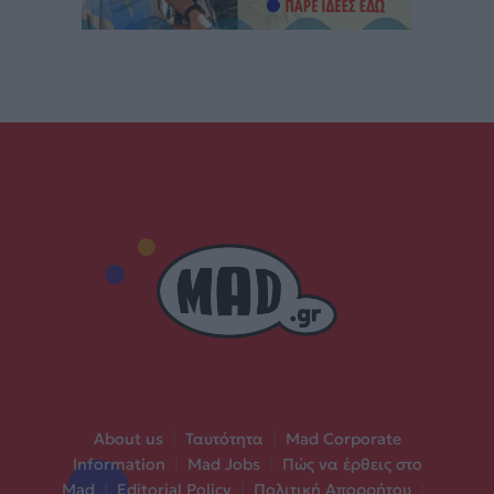
About us
|
Ταυτότητα
|
Mad Corporate
Information
|
Mad Jobs
|
Πώς να έρθεις στο
Mad
|
Editorial Policy
|
Πολιτική Απορρήτου
|