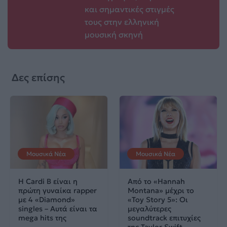
και σημαντικές στιγμές
τους στην ελληνική
μουσική σκηνή
Δες επίσης
Μουσικά Νέα
Μουσικά Νέα
Η Cardi B είναι η
Από το «Hannah
πρώτη γυναίκα rapper
Montana» μέχρι το
με 4 «Diamond»
«Toy Story 5»: Οι
singles – Αυτά είναι τα
μεγαλύτερες
mega hits της
soundtrack επιτυχίες
της Taylor Swift