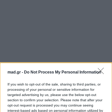
Για σχόλια, μηνύματα ή φωτογραφικό υλικό
mad.gr -
Do Not Process My Personal Information
σχετικά με το
Mad.gr
, επισκεφτείτε μας στο
Facebook
, επικοινωνήστε μέσω
Twitter
ή
If you wish to opt-out of the sale, sharing to third parties, or
ακολουθήστε μας στο
Instagram
.
processing of your personal or sensitive information for
targeted advertising by us, please use the below opt-out
μουσική
Πάνος Μουζουράκης
περιοδεία
ΤΡΑΓΟΥΔΙ
section to confirm your selection. Please note that after your
opt-out request is processed you may continue seeing
interest-based ads based on personal information utilized by