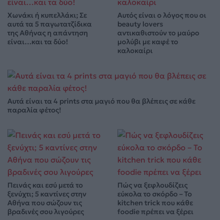
Χωνάκι ή κυπελλάκι; Σε
Αυτός είναι ο λόγος που οι
αυτά τα 5 παγωτατζίδικα
beauty lovers
της Αθήνας η απάντηση
αντικαθιστούν το μαύρο
είναι…και τα δύο!
μολύβι με καφέ το
καλοκαίρι
Αυτά είναι τα 4 prints στα μαγιό που θα βλέπεις σε κάθε
παραλία φέτος!
Πεινάς και εσύ μετά το
Πώς να ξεφλουδίζεις
ξενύχτι; 5 καντίνες στην
εύκολα το σκόρδο – Το
Αθήνα που σώζουν τις
kitchen trick που κάθε
βραδινές σου λιγούρες
foodie πρέπει να ξέρει