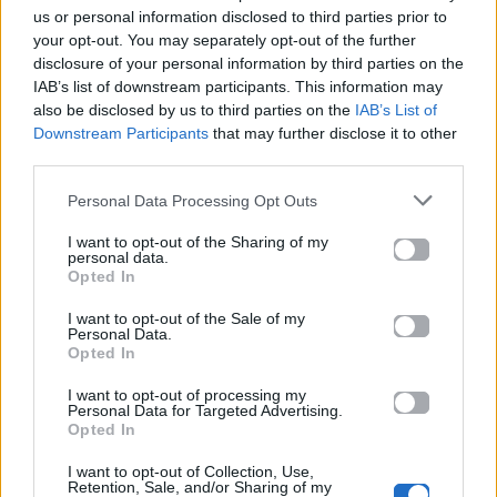
Ακολουθήστε το
us or personal information disclosed to third parties prior to
Mad.gr στο Google
your opt-out. You may separately opt-out of the further
News
disclosure of your personal information by third parties on the
IAB’s list of downstream participants. This information may
Ακολουθήστε το
also be disclosed by us to third parties on the
IAB’s List of
Mad.gr στο MSN
Downstream Participants
that may further disclose it to other
third parties.
Personal Data Processing Opt Outs
Μοιράσου αυτό το άρθρο
I want to opt-out of the Sharing of my
personal data.
Opted In
I want to opt-out of the Sale of my
Personal Data.
Opted In
I want to opt-out of processing my
Προηγούμενο
Επόμενο
Personal Data for Targeted Advertising.
Opted In
I want to opt-out of Collection, Use,
Retention, Sale, and/or Sharing of my