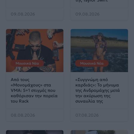
09.08.2026
09.08.2026
Μουσικά Νέα
Μουσικά Νέα
Από τους
«Συγγνώμη από
«Μονομάχους» στα
καρδιάς»: Το μήνυμα
VMA: 5+1 στιγμές που
της Ανδρομάχης μετά
καθόρισαν την πορεία
την ακύρωση της
του Rack
συναυλία της
08.08.2026
07.08.2026