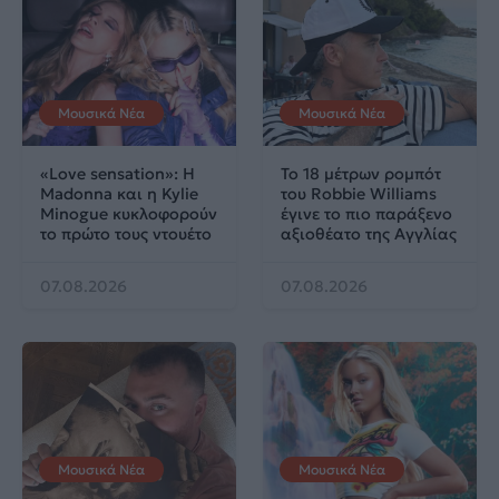
Μουσικά Νέα
Μουσικά Νέα
«Love sensation»: Η
Το 18 μέτρων ρομπότ
Madonna και η Kylie
του Robbie Williams
Minogue κυκλοφορούν
έγινε το πιο παράξενο
το πρώτο τους ντουέτο
αξιοθέατο της Αγγλίας
07.08.2026
07.08.2026
Μουσικά Νέα
Μουσικά Νέα