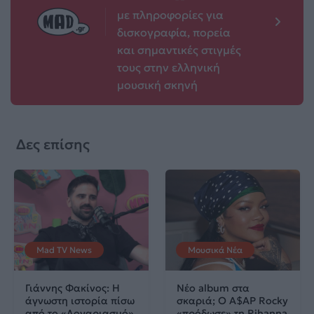
με πληροφορίες για
δισκογραφία, πορεία
και σημαντικές στιγμές
τους στην ελληνική
μουσική σκηνή
Δες επίσης
Mad TV News
Μουσικά Νέα
Γιάννης Φακίνος: Η
Νέο album στα
άγνωστη ιστορία πίσω
σκαριά; Ο A$AP Rocky
από το «Λογαριασμό»
«πρόδωσε» τη Rihanna