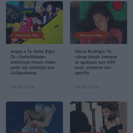
Μουσικά Νέα
Μουσικά Νέα
aespa x Ty Dolla $ign:
Olivia Rodrigo: To
Το «Switchblade»
«drop dead» έσπασε
απέκτησε music video
το φράγμα των 400
μετά την έκπληξη στο
εκατ. streams στο
Lollapalooza
spotify
06.08.2026
06.08.2026