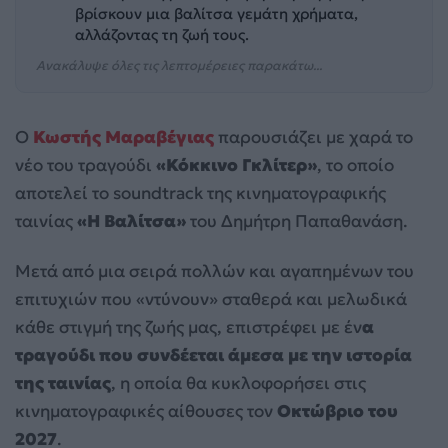
βρίσκουν μια βαλίτσα γεμάτη χρήματα,
αλλάζοντας τη ζωή τους.
Ανακάλυψε όλες τις λεπτομέρειες παρακάτω...
Ο
Κωστής Μαραβέγιας
παρουσιάζει με χαρά το
νέο του τραγούδι
«Κόκκινο Γκλίτερ»
, το οποίο
αποτελεί το soundtrack της κινηματογραφικής
ταινίας
«Η Βαλίτσα»
του Δημήτρη Παπαθανάση.
Μετά από μια σειρά πολλών και αγαπημένων του
επιτυχιών που «ντύνουν» σταθερά και μελωδικά
κάθε στιγμή της ζωής μας, επιστρέφει με έν
α
τραγούδι που συνδέεται άμεσα με την ιστορία
της ταινίας
, η οποία θα κυκλοφορήσει στις
κινηματογραφικές αίθουσες τον
Οκτώβριο του
2027
.