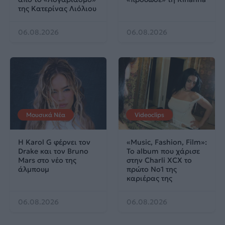
της Κατερίνας Λιόλιου
06.08.2026
06.08.2026
Μουσικά Νέα
Videoclips
Η Karol G φέρνει τον
«Music, Fashion, Film»:
Drake και τον Bruno
Το album που χάρισε
Mars στο νέο της
στην Charli XCX το
άλμπουμ
πρώτο No1 της
καριέρας της
06.08.2026
06.08.2026