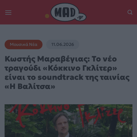
Skip
to
content
Μουσικά Νέα
11.06.2026
Κωστής Μαραβέγιας: Το νέο
τραγούδι «Κόκκινο Γκλίτερ»
είναι το soundtrack της ταινίας
«Η Βαλίτσα»