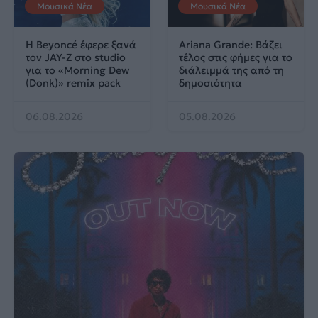
Μουσικά Νέα
Μουσικά Νέα
Η Beyoncé έφερε ξανά
Ariana Grande: Βάζει
τον JAY-Z στο studio
τέλος στις φήμες για το
για το «Morning Dew
διάλειμμά της από τη
(Donk)» remix pack
δημοσιότητα
06.08.2026
05.08.2026