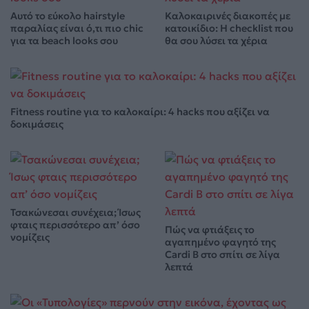
Αυτό το εύκολο hairstyle
Καλοκαιρινές διακοπές με
παραλίας είναι ό,τι πιο chic
κατοικίδιο: Η checklist που
για τα beach looks σου
θα σου λύσει τα χέρια
Fitness routine για το καλοκαίρι: 4 hacks που αξίζει να
δοκιμάσεις
Τσακώνεσαι συνέχεια; Ίσως
φταις περισσότερο απ’ όσο
Πώς να φτιάξεις το
νομίζεις
αγαπημένο φαγητό της
Cardi B στο σπίτι σε λίγα
λεπτά