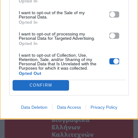
Opted In
I want to opt-out of the Sale of my
Personal Data.
Opted In
I want to opt-out of processing my
Flashback στο
Steven Spielberg:
Personal Data for Targeted Advertising.
1982: Το μοναδικό
Opted In
Η νέα sci-fi ταινία
φωτογραφικό
που σπάει ρεκόρ 33
I want to opt-out of Collection, Use,
στιγμιότυπο της
ετών και
Retention, Sale, and/or Sharing of my
Personal Data that Is Unrelated with the
Μαρίας
«σαρώνει» το
Purposes for which it was collected.
Opted Out
Τζομπανάκη
Rotten Tomatoes
11.06.2026
11.06.2026
CONFIRM
Data Deletion
Data Access
Privacy Policy
Βιογραφικά
Ελλήνων
Καλλιτεχνών