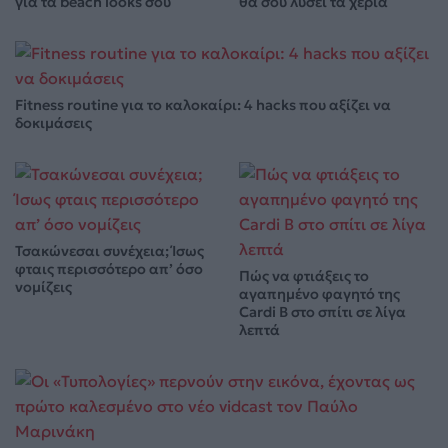
για τα beach looks σου
θα σου λύσει τα χέρια
Fitness routine για το καλοκαίρι: 4 hacks που αξίζει να
δοκιμάσεις
Τσακώνεσαι συνέχεια; Ίσως
φταις περισσότερο απ’ όσο
Πώς να φτιάξεις το
νομίζεις
αγαπημένο φαγητό της
Cardi B στο σπίτι σε λίγα
λεπτά