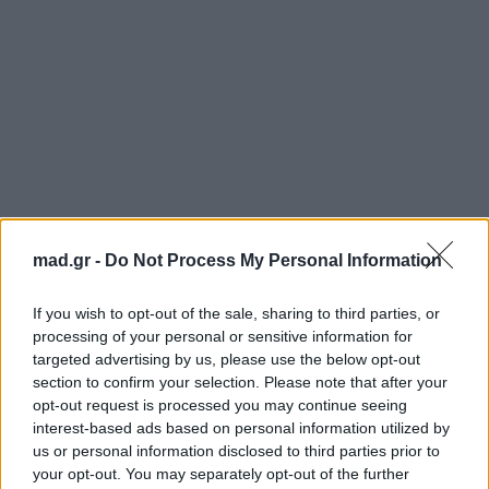
Παύλος Καλτουρουμίδης – Πλήκτρα
mad.gr -
Do Not Process My Personal Information
Δημήτρης Καλονάρος – Τύμπανα
Δημήτρης Φροσύνης – Μπάσο
If you wish to opt-out of the sale, sharing to third parties, or
Αλέξανδρος Πουλιάσης – Κιθάρα
processing of your personal or sensitive information for
Δημήτρης Καραγιάννης – Σαξόφωνο
targeted advertising by us, please use the below opt-out
section to confirm your selection. Please note that after your
Διονύσης Κοκόλης – Τρομπέτα
opt-out request is processed you may continue seeing
interest-based ads based on personal information utilized by
Σχεδιασμός ήχου:
Γιάννης Βενιός
us or personal information disclosed to third parties prior to
Σχεδιασμός φώτων:
Γιώργος Κλαδούρης
your opt-out. You may separately opt-out of the further