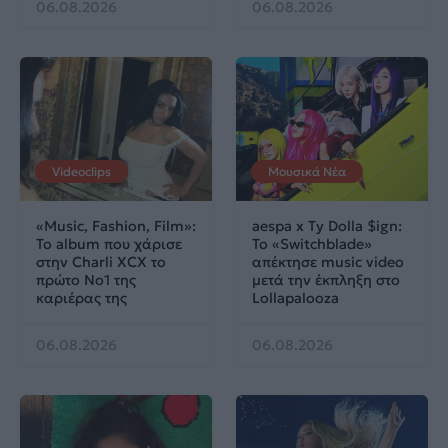
06.08.2026
06.08.2026
Videoclips
Μουσικά Νέα
«Music, Fashion, Film»:
aespa x Ty Dolla $ign:
Το album που χάρισε
Το «Switchblade»
στην Charli XCX το
απέκτησε music video
πρώτο No1 της
μετά την έκπληξη στο
καριέρας της
Lollapalooza
06.08.2026
06.08.2026