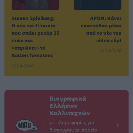
Steven Spielberg:
APON: Κάνει
Η νέα sci-fi ταινία
«καντάδα» μέσα
που σπάει ρεκόρ 33
από το νέο του
ετών και
video clip!
«σαρώνει» το
11.06.2026
Rotten Tomatoes
11.06.2026
Βιογραφικά
Ελλήνων
Καλλιτεχνών
με πληροφορίες για
δισκογραφία, πορεία