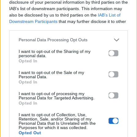
disclosure of your personal information by third parties on the
Ηχολήπτης σκηνής:
Αντώνης Παραμύθης
IAB’s list of downstream participants. This information may
also be disclosed by us to third parties on the
IAB’s List of
Διάβασε επίσης:
Downstream Participants
that may further disclose it to other
third parties.
Η Antigoni βάζει άρωμα στο καλοκαίρι μας
Personal Data Processing Opt Outs
με το ολοκαίνουργιο single «OUD»
I want to opt-out of the Sharing of my
Cilia Katrali: Κυκλοφορεί το νέο της άλμπουμ
personal data.
«Ανάποδα»
Opted In
I want to opt-out of the Sale of my
Για σχόλια, μηνύματα ή φωτογραφικό υλικό
Personal Data.
Opted In
σχετικά με το
Mad.gr
, επισκεφτείτε μας στο
Facebook
, επικοινωνήστε μέσω
Twitter
ή
I want to opt-out of processing my
Personal Data for Targeted Advertising.
ακολουθήστε μας στο
Instagram
.
Opted In
Πάνος Μουζουράκης
περιοδεία
ΤΡΑΓΟΥΔΙ
I want to opt-out of Collection, Use,
Retention, Sale, and/or Sharing of my
Personal Data that Is Unrelated with the
Purposes for which it was collected.
Ακολουθήστε το
Opted Out
Mad.gr στο Google