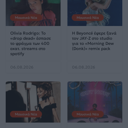
Μουσικά Νέα
Μουσικά Νέα
Olivia Rodrigo: To
Η Beyoncé έφερε ξανά
«drop dead» έσπασε
τον JAY-Z στο studio
το φράγμα των 400
για το «Morning Dew
εκατ. streams στο
(Donk)» remix pack
spotify
06.08.2026
06.08.2026
Μουσικά Νέα
Μουσικά Νέα