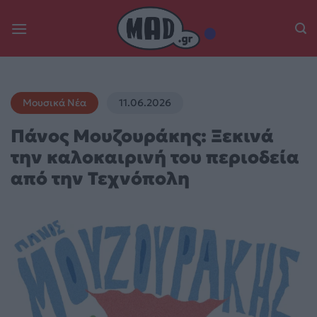
Skip
to
content
Μουσικά Νέα
11.06.2026
Πάνος Μουζουράκης: Ξεκινά
την καλοκαιρινή του περιοδεία
από την Τεχνόπολη