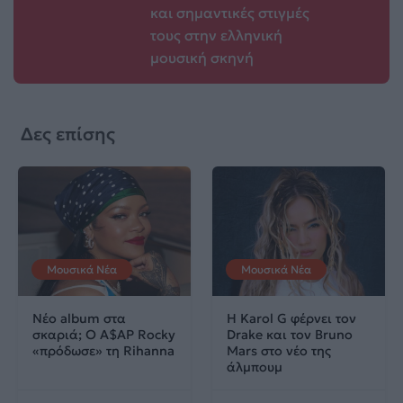
και σημαντικές στιγμές
τους στην ελληνική
μουσική σκηνή
Δες επίσης
Μουσικά Νέα
Μουσικά Νέα
Νέο album στα
Η Karol G φέρνει τον
σκαριά; Ο A$AP Rocky
Drake και τον Bruno
«πρόδωσε» τη Rihanna
Mars στο νέο της
άλμπουμ