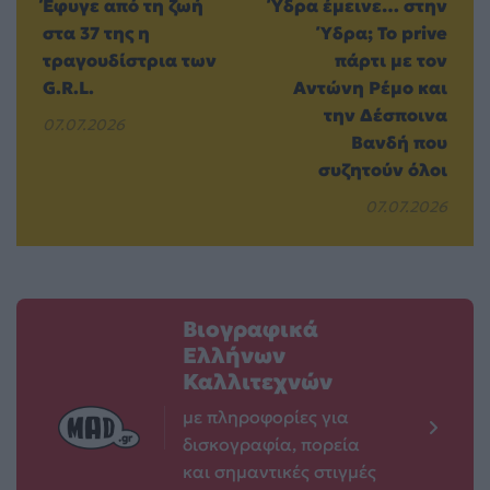
Έφυγε από τη ζωή
Ύδρα έμεινε… στην
στα 37 της η
Ύδρα; Το prive
τραγουδίστρια των
πάρτι με τον
G.R.L.
Αντώνη Ρέμο και
την Δέσποινα
07.07.2026
Βανδή που
συζητούν όλοι
07.07.2026
Βιογραφικά
Ελλήνων
Καλλιτεχνών
με πληροφορίες για
δισκογραφία, πορεία
και σημαντικές στιγμές