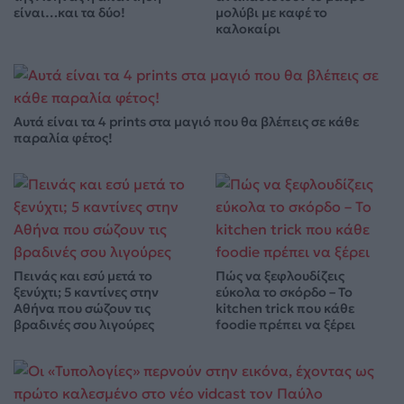
είναι…και τα δύο!
μολύβι με καφέ το
καλοκαίρι
Αυτά είναι τα 4 prints στα μαγιό που θα βλέπεις σε κάθε
παραλία φέτος!
Πεινάς και εσύ μετά το
Πώς να ξεφλουδίζεις
ξενύχτι; 5 καντίνες στην
εύκολα το σκόρδο – Το
Αθήνα που σώζουν τις
kitchen trick που κάθε
βραδινές σου λιγούρες
foodie πρέπει να ξέρει