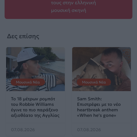
τους στην ελληνική
μουσική σκηνή
Δες επίσης
Μουσικά Νέα
Μουσικά Νέα
Το 18 μέτρων ρομπότ
Sam Smith:
του Robbie Williams
Επιστρέφει με το νέο
έγινε το πιο παράξενο
heartbreak anthem
αξιοθέατο της Αγγλίας
«When he’s gone»
07.08.2026
07.08.2026