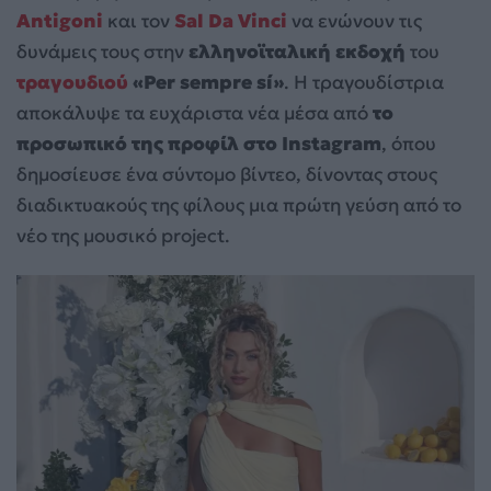
Antigoni
και τον
Sal Da Vinci
να ενώνουν τις
δυνάμεις τους στην
ελληνοϊταλική εκδοχή
του
τραγουδιού
«Per sempre sí»
. Η τραγουδίστρια
αποκάλυψε τα ευχάριστα νέα μέσα από
το
προσωπικό της προφίλ στο Instagram
, όπου
δημοσίευσε ένα σύντομο βίντεο, δίνοντας στους
διαδικτυακούς της φίλους μια πρώτη γεύση από το
νέο της μουσικό project.