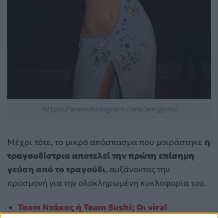
https://www.instagram.com/antigoni/
Μέχρι τότε, το μικρό απόσπασμα που μοιράστηκε
η
τραγουδίστρια αποτελεί την πρώτη επίσημη
γεύση από το τραγούδι
, αυξάνοντας την
προσμονή για την ολοκληρωμένη κυκλοφορία του.
Team Ντάκος ή Team Sushi; Οι viral