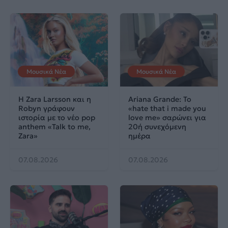
Μουσικά Νέα
Μουσικά Νέα
Η Zara Larsson και η
Ariana Grande: Το
Robyn γράφουν
«hate that i made you
ιστορία με το νέο pop
love me» σαρώνει για
anthem «Talk to me,
20ή συνεχόμενη
Zara»
ημέρα
07.08.2026
07.08.2026