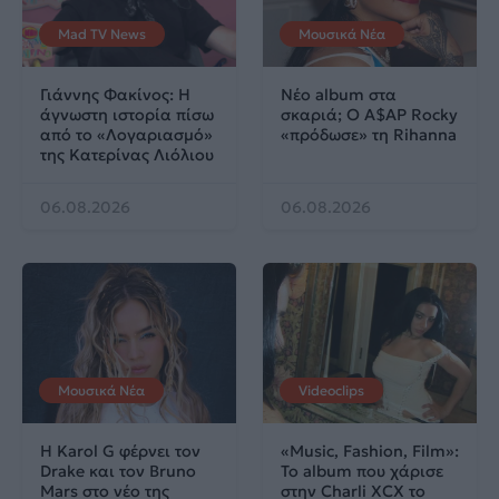
Mad TV News
Μουσικά Νέα
Γιάννης Φακίνος: Η
Νέο album στα
άγνωστη ιστορία πίσω
σκαριά; Ο A$AP Rocky
από το «Λογαριασμό»
«πρόδωσε» τη Rihanna
της Κατερίνας Λιόλιου
06.08.2026
06.08.2026
Μουσικά Νέα
Videoclips
Η Karol G φέρνει τον
«Music, Fashion, Film»:
Drake και τον Bruno
Το album που χάρισε
Mars στο νέο της
στην Charli XCX το