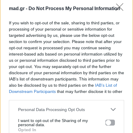
γιαγιάδες της Κρήτης επέστρεψαν και
mad.gr -
Do Not Process My Personal Information
σαρώνουν ξανά τα social media
New festival unlocked: Το Fiesta Voio 2026
If you wish to opt-out of the sale, sharing to third parties, or
μπορεί να γίνει το νέο αγαπημένο σου
processing of your personal or sensitive information for
summer ritual
targeted advertising by us, please use the below opt-out
section to confirm your selection. Please note that after your
opt-out request is processed you may continue seeing
Για σχόλια, μηνύματα ή φωτογραφικό υλικό
interest-based ads based on personal information utilized by
σχετικά με το
Mad.gr
, επισκεφτείτε μας στο
us or personal information disclosed to third parties prior to
Facebook
, επικοινωνήστε μέσω
Twitter
ή
your opt-out. You may separately opt-out of the further
ακολουθήστε μας στο
Instagram
.
disclosure of your personal information by third parties on the
IAB’s list of downstream participants. This information may
Antigoni Buxton
μουσική
ΤΡΑΓΟΥΔΙ
also be disclosed by us to third parties on the
IAB’s List of
Downstream Participants
that may further disclose it to other
third parties.
Ακολουθήστε το
Mad.gr στο Google
Personal Data Processing Opt Outs
News
I want to opt-out of the Sharing of my
personal data.
Ακολουθήστε το
Opted In