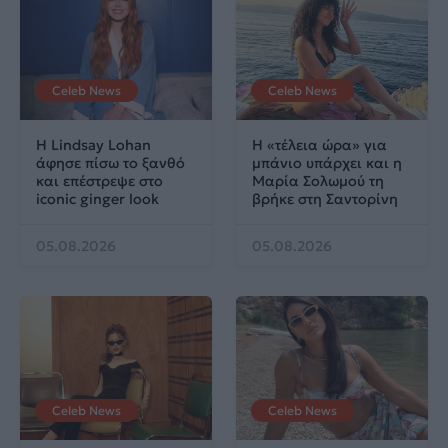
Celeb News
Celeb News
Η Lindsay Lohan
Η «τέλεια ώρα» για
άφησε πίσω το ξανθό
μπάνιο υπάρχει και η
και επέστρεψε στο
Μαρία Σολωμού τη
iconic ginger look
βρήκε στη Σαντορίνη
05.08.2026
05.08.2026
Celeb News
Celeb News