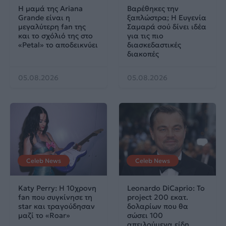
Η μαμά της Ariana
Βαρέθηκες την
Grande είναι η
ξαπλώστρα; Η Ευγενία
μεγαλύτερη fan της
Σαμαρά σού δίνει ιδέα
και το σχόλιό της στο
για τις πιο
«Petal» το αποδεικνύει
διασκεδαστικές
διακοπές
05.08.2026
05.08.2026
Celeb News
Celeb News
Katy Perry: Η 10χρονη
Leonardo DiCaprio: Το
fan που συγκίνησε τη
project 200 εκατ.
star και τραγούδησαν
δολαρίων που θα
μαζί το «Roar»
σώσει 100
απειλούμενα είδη