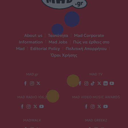
About us
|
Ταυτότητα
|
Mad Corporate
Information
|
Mad Jobs
|
Πώς να έρθεις στο
Mad
|
Editorial Policy
|
Πολιτική Απορρήτου
|
Όροι Χρήσης
MAD.gr
MAD TV
MAD RADIO 106,2
MAD VIDEO MUSIC AWARDS
MADWALK
MAD GREEKZ