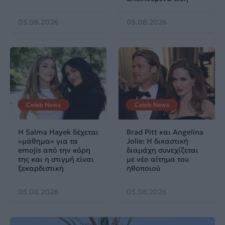
05.08.2026
05.08.2026
Celeb News
Celeb News
Η Salma Hayek δέχεται
Brad Pitt και Angelina
«μάθημα» για τα
Jolie: Η δικαστική
emojis από την κόρη
διαμάχη συνεχίζεται
της και η στιγμή είναι
με νέο αίτημα του
ξεκαρδιστική
ηθοποιού
05.08.2026
05.08.2026