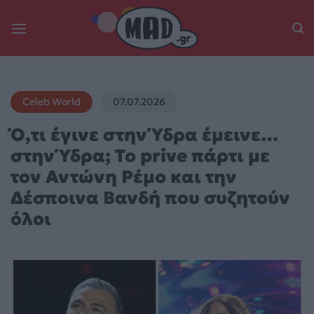
Skip
to
content
Celeb World
07.07.2026
Ό,τι έγινε στην Ύδρα έμεινε…
στην Ύδρα; Το prive πάρτι με
τον Αντώνη Ρέμο και την
Δέσποινα Βανδή που συζητούν
όλοι