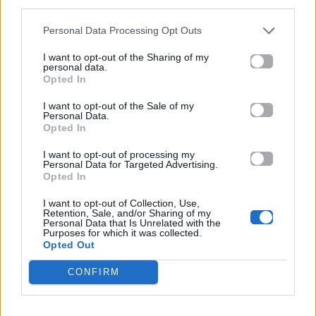
third parties.
Personal Data Processing Opt Outs
I want to opt-out of the Sharing of my
personal data.
Opted In
I want to opt-out of the Sale of my
Personal Data.
Opted In
I want to opt-out of processing my
Personal Data for Targeted Advertising.
Opted In
I want to opt-out of Collection, Use,
Retention, Sale, and/or Sharing of my
Personal Data that Is Unrelated with the
Purposes for which it was collected.
Opted Out
«Για πάντα νέος» ο Γιάννης Στάνκογλου – Η
CONFIRM
throwback φωτογραφία που έγινε viral
Δέσποινα Βανδή και Βασίλης Μπισμπίκης: