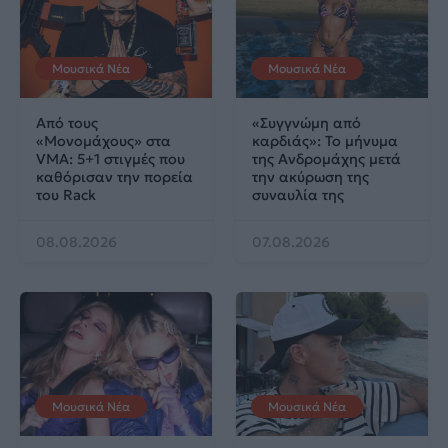
Μουσικά Νέα
Μουσικά Νέα
Από τους
«Συγγνώμη από
«Μονομάχους» στα
καρδιάς»: Το μήνυμα
VMA: 5+1 στιγμές που
της Ανδρομάχης μετά
καθόρισαν την πορεία
την ακύρωση της
του Rack
συναυλία της
08.08.2026
07.08.2026
Μουσικά Νέα
Μουσικά Νέα