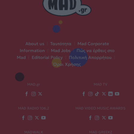
About us
|
Ταυτότητα
|
Mad Corporate
Information
|
Mad Jobs
|
Πώς να έρθεις στο
Mad
|
Editorial Policy
|
Πολιτική Απορρήτου
|
Όροι Χρήσης
MAD.gr
MAD TV
MAD RADIO 106,2
MAD VIDEO MUSIC AWARDS
MADWALK
MAD GREEKZ