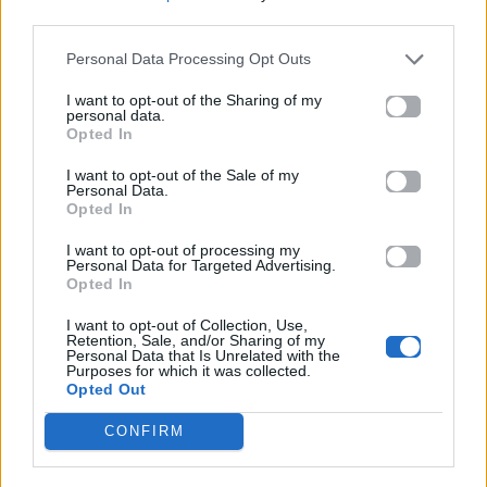
Για σχόλια, μηνύματα ή φωτογραφικό υλικό
third parties.
σχετικά με το
Mad.gr
, επισκεφτείτε μας στο
Personal Data Processing Opt Outs
Facebook
, επικοινωνήστε μέσω
Twitter
ή
ακολουθήστε μας στο
Instagram
.
I want to opt-out of the Sharing of my
personal data.
Opted In
Viral
γιαγιάδες
Κρήτη
ΤΡΑΓΟΥΔΙ
I want to opt-out of the Sale of my
Personal Data.
Ακολουθήστε το
Opted In
Mad.gr στο Google
News
I want to opt-out of processing my
Personal Data for Targeted Advertising.
Opted In
Ακολουθήστε το
I want to opt-out of Collection, Use,
Mad.gr στο MSN
Retention, Sale, and/or Sharing of my
Personal Data that Is Unrelated with the
Purposes for which it was collected.
Opted Out
Μοιράσου αυτό το άρθρο
CONFIRM