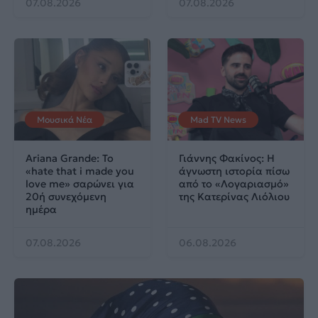
07.08.2026
07.08.2026
Μουσικά Νέα
Mad TV News
Ariana Grande: Το
Γιάννης Φακίνος: Η
«hate that i made you
άγνωστη ιστορία πίσω
love me» σαρώνει για
από το «Λογαριασμό»
20ή συνεχόμενη
της Κατερίνας Λιόλιου
ημέρα
07.08.2026
06.08.2026