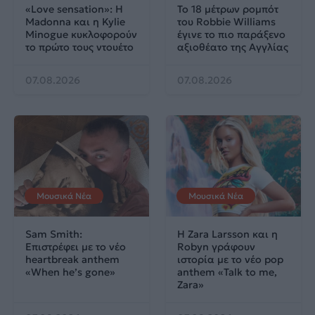
«Love sensation»: Η
Το 18 μέτρων ρομπότ
Madonna και η Kylie
του Robbie Williams
Minogue κυκλοφορούν
έγινε το πιο παράξενο
το πρώτο τους ντουέτο
αξιοθέατο της Αγγλίας
07.08.2026
07.08.2026
Μουσικά Νέα
Μουσικά Νέα
Sam Smith:
Η Zara Larsson και η
Επιστρέφει με το νέο
Robyn γράφουν
heartbreak anthem
ιστορία με το νέο pop
«When he’s gone»
anthem «Talk to me,
Zara»