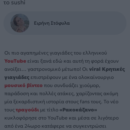
το sushi
Ειρήνη Στόφυλα
Οι πιο αγαπημένες γιαγιάδες του ελληνικού
YouTube
είναι ξανά εδώ και αυτή τη φορά έχουν
ανοίξει… γαστρονομικό μέτωπο! Οι
viral Κρητικές
γιαγιάδες
επιστρέφουν με ένα ολοκαίνουργιο
μουσικό βίντεο
που συνδυάζει χιούμορ,
παράδοση και πολλές ατάκες, χαρίζοντας ακόμη
μία ξεκαρδιστική ιστορία στους fans τους. Το νέο
τους
τραγούδι
με τίτλο
«Ρακοκάζανο»
κυκλοφόρησε στο YouTube και μέσα σε λιγότερο
από ένα 24ωρο κατάφερε να συγκεντρώσει