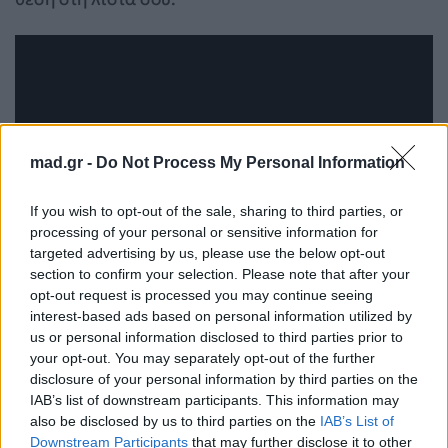
mad.gr -
Do Not Process My Personal Information
If you wish to opt-out of the sale, sharing to third parties, or
processing of your personal or sensitive information for
targeted advertising by us, please use the below opt-out
section to confirm your selection. Please note that after your
opt-out request is processed you may continue seeing
POV: Η Κατερίνα Λιόλιου ένωσε τους Guns N’
interest-based ads based on personal information utilized by
Roses με τον… «Λογαριασμό» και τα social
us or personal information disclosed to third parties prior to
media «τρελαθηκαν»
your opt-out. You may separately opt-out of the further
disclosure of your personal information by third parties on the
Τι σημαίνουν οι χάρτινες πεταλούδες που
IAB’s list of downstream participants. This information may
βλέπεις στα αμάξια μετά από συναυλίες;
also be disclosed by us to third parties on the
IAB’s List of
Downstream Participants
that may further disclose it to other