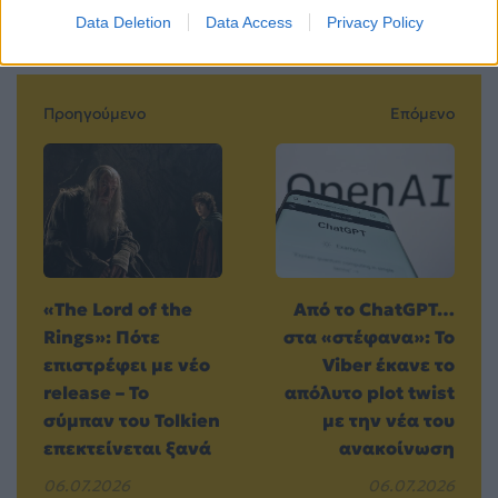
Data Deletion
Data Access
Privacy Policy
Προηγούμενο
Επόμενο
«The Lord of the
Από το ChatGPT…
Rings»: Πότε
στα «στέφανα»: Το
επιστρέφει με νέο
Viber έκανε το
release – Το
απόλυτο plot twist
σύμπαν του Tolkien
με την νέα του
επεκτείνεται ξανά
ανακοίνωση
06.07.2026
06.07.2026