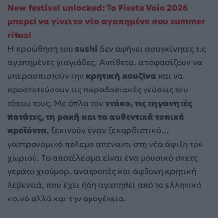
New festival unlocked: Το Fiesta Voio 2026
μπορεί να γίνει το νέο αγαπημένο σου summer
ritual
Η προώθηση του
sushi
δεν αφήνει ασυγκίνητες τις
αγαπημένες γιαγιάδες. Αντίθετα, αποφασίζουν να
υπερασπιστούν την
κρητική κουζίνα
και να
προστατεύσουν τις παραδοσιακές γεύσεις του
τόπου τους. Με όπλα τον
ντάκο, τις τηγανητές
πατάτες, τη ρακή και τα αυθεντικά τοπικά
προϊόντα
, ξεκινούν έναν ξεκαρδιστικό…
γαστρονομικό πόλεμο απέναντι στη νέα άφιξη του
χωριού. Το αποτέλεσμα είναι ένα μουσικό σκετς
γεμάτο χιούμορ, ανατροπές και άφθονη κρητική
λεβεντιά, που έχει ήδη αγαπηθεί από το ελληνικό
κοινό αλλά και την ομογένεια.