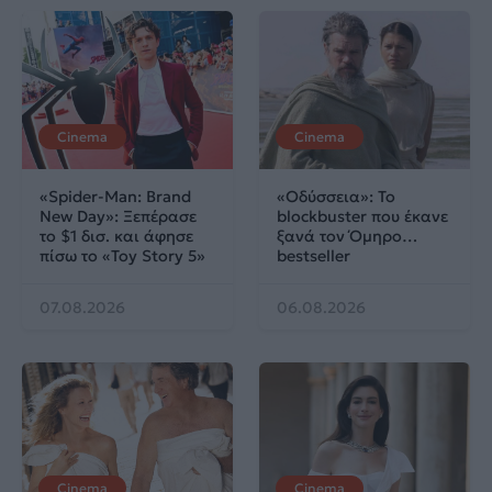
Cinema
Cinema
«Spider-Man: Brand
«Οδύσσεια»: Το
New Day»: Ξεπέρασε
blockbuster που έκανε
το $1 δισ. και άφησε
ξανά τον Όμηρο…
πίσω το «Toy Story 5»
bestseller
07.08.2026
06.08.2026
Cinema
Cinema