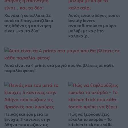
Χωνάκι ή κυπελλάκι; Σε
Αυτός είναι ο λόγος που οι
αυτά τα 5 παγωτατζίδικα
beauty lovers
της Αθήνας η απάντηση
αντικαθιστούν το μαύρο
είναι…και τα δύο!
μολύβι με καφέ το
καλοκαίρι
Αυτά είναι τα 4 prints στα μαγιό που θα βλέπεις σε κάθε
παραλία φέτος!
Πεινάς και εσύ μετά το
Πώς να ξεφλουδίζεις
ξενύχτι; 5 καντίνες στην
εύκολα το σκόρδο – Το
Αθήνα που σώζουν τις
kitchen trick που κάθε