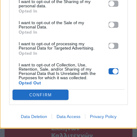
I want to opt-out of the Sharing of my
personal data.
Opted In
I want to opt-out of the Sale of my
Personal Data.
Η Νάνσυ
Team Ντάκος ή
Opted In
Ζαμπέτογλου και ο
Team Sushi; Οι
I want to opt-out of processing my
Θανάσης
viral γιαγιάδες της
Personal Data for Targeted Advertising.
Αναγνωστόπουλος
Κρήτης
Opted In
επιστρέφουν στον
επέστρεψαν και
I want to opt-out of Collection, Use,
ΣΚΑΪ
σαρώνουν ξανά τα
Retention, Sale, and/or Sharing of my
Personal Data that Is Unrelated with the
social media
Purposes for which it was collected.
06.07.2026
Opted Out
06.07.2026
CONFIRM
Data Deletion
Data Access
Privacy Policy
Βιογραφικά
Ελλήνων
Καλλιτεχνών