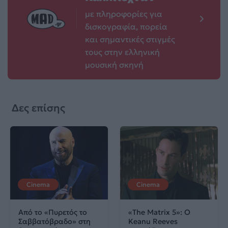
με πληροφορίες για
δισκογραφία, πορεία
και σημαντικές στιγμές
τους στην ελληνική
μουσική σκηνή
Δες επίσης
Cinema
Cinema
Από το «Πυρετός το
«The Matrix 5»: Ο
Σαββατόβραδο» στη
Keanu Reeves