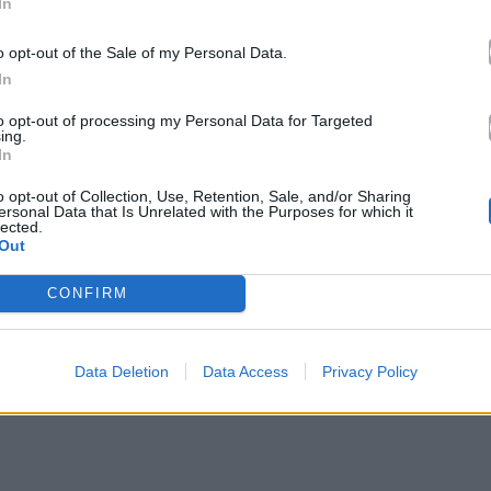
In
o opt-out of the Sale of my Personal Data.
In
to opt-out of processing my Personal Data for Targeted
ing.
In
o opt-out of Collection, Use, Retention, Sale, and/or Sharing
ersonal Data that Is Unrelated with the Purposes for which it
lected.
.com/theodysseymovie/
Out
CONFIRM
ι πάνω από 350.000 dislikes
, ενώ τα σχόλια κάτω
ες. Πολλοί χρήστες εκφράζουν έντονη δυσαρέσκεια
ότι απομακρύνονται από το πνεύμα του ομηρικού
Data Deletion
Data Access
Privacy Policy
ου υπερασπίζονται την καλλιτεχνική ελευθερία του