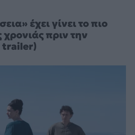
εια» έχει γίνει το πιο
ης χρονιάς πριν την
trailer)