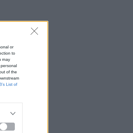
sonal or
ection to
ou may
 personal
out of the
 downstream
B’s List of