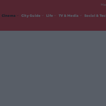
Mad
Cinema
City Guide
Life
TV & Media
Social & Te