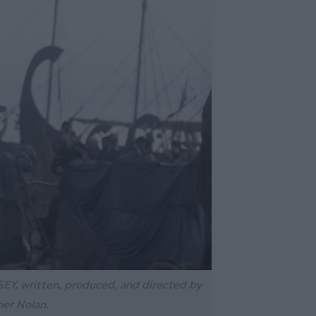
Y, written, produced, and directed by
er Nolan.