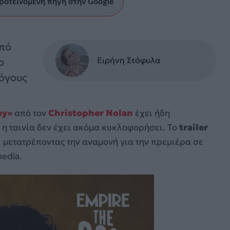
ροτεινόμενη πηγή στην Google
από
Ειρήνη Στόφυλα
ο
λόγους
ey»
από τον
Christopher Nolan
έχει ήδη
 η ταινία δεν έχει ακόμα κυκλοφορήσει. Το
trailer
, μετατρέποντας την αναμονή για την πρεμιέρα σε
media.