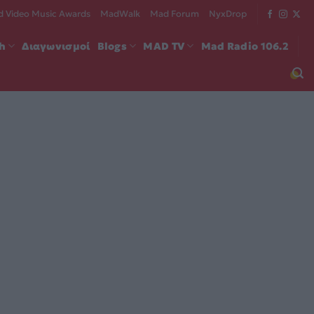
 Video Music Awards
MadWalk
Mad Forum
NyxDrop
ch
Διαγωνισμοί
Blogs
MAD TV
Mad Radio 106.2