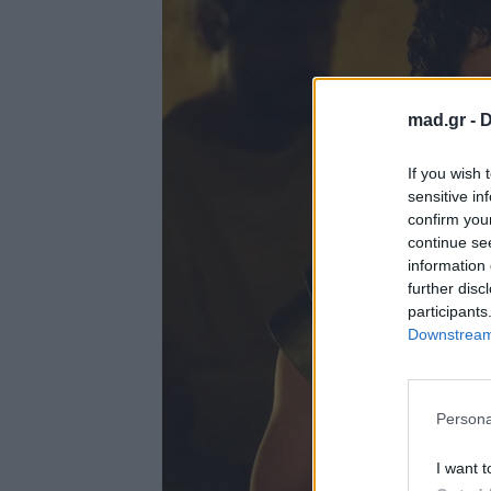
mad.gr -
D
If you wish 
sensitive in
confirm you
continue se
information 
further disc
participants
Downstream 
Persona
I want t