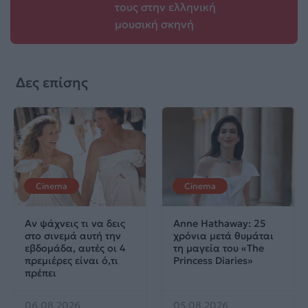
τους στην ελληνική
μουσική σκηνή
Δες επίσης
Cinema
Cinema
Αν ψάχνεις τι να δεις
Anne Hathaway: 25
στο σινεμά αυτή την
χρόνια μετά θυμάται
εβδομάδα, αυτές οι 4
τη μαγεία του «The
πρεμιέρες είναι ό,τι
Princess Diaries»
πρέπει
06.08.2026
05.08.2026