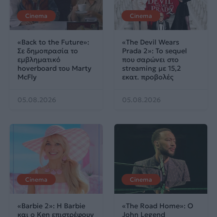
Cinema
Cinema
«Back to the Future»:
«The Devil Wears
Σε δημοπρασία το
Prada 2»: Το sequel
εμβληματικό
που σαρώνει στο
hoverboard του Marty
streaming με 15,2
McFly
εκατ. προβολές
05.08.2026
05.08.2026
Cinema
Cinema
«Barbie 2»: Η Barbie
«The Road Home»: Ο
και ο Ken επιστρέφουν
John Legend