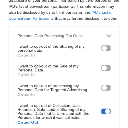
disclosure of your personal information by third parties on the
IAB’s list of downstream participants. This information may
«Obsession 2»: Όσα γνωρίζουμε για τη
also be disclosed by us to third parties on the
IAB’s List of
συνέχεια του horror φαινομένου
Downstream Participants
that may further disclose it to other
third parties.
Ο γιος του Johnny Depp κάνει το
σκηνοθετικό του ντεμπούτο με την πρώτη του
Personal Data Processing Opt Outs
ταινία
I want to opt-out of the Sharing of my
personal data.
Για σχόλια, μηνύματα ή φωτογραφικό υλικό
Opted In
σχετικά με το
Mad.gr
, επισκεφτείτε μας στο
I want to opt-out of the Sale of my
Facebook
, επικοινωνήστε μέσω
Twitter
ή
Personal Data.
Opted In
ακολουθήστε μας στο
Instagram
.
I want to opt-out of processing my
netflix
Τα Φιλαράκια
Personal Data for Targeted Advertising.
Opted In
Ακολουθήστε το
I want to opt-out of Collection, Use,
Retention, Sale, and/or Sharing of my
Mad.gr στο Google
Personal Data that Is Unrelated with the
News
Purposes for which it was collected.
Opted Out