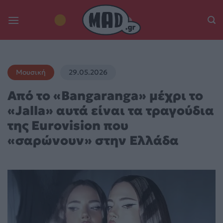
Skip
to
content
Μουσική
29.05.2026
Από το «Bangaranga» μέχρι το
«Jalla» αυτά είναι τα τραγούδια
της Eurovision που
«σαρώνουν» στην Ελλάδα