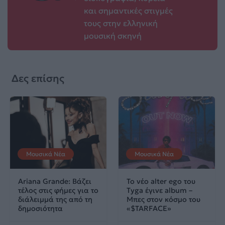
και σημαντικές στιγμές
τους στην ελληνική
μουσική σκηνή
Δες επίσης
Μουσικά Νέα
Μουσικά Νέα
Ariana Grande: Βάζει
Το νέο alter ego του
τέλος στις φήμες για το
Tyga έγινε album –
διάλειμμά της από τη
Μπες στον κόσμο του
δημοσιότητα
«$TARFACE»