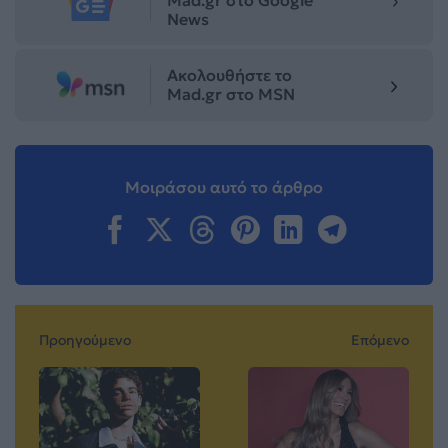
Mad.gr στο Google
News
Ακολουθήστε το
Mad.gr στο MSN
Μοιράσου αυτό το άρθρο
Προηγούμενο
Επόμενο