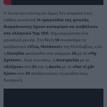
Η λίστα των επιτυχιών όμως δεν σταματά εκεί,
καθώς συνολικά
14 τραγούδια της φετινής
διοργάνωσης έχουν καταφέρει να εισβάλουν
στο ελληνικό Top 100
, δημιουργώντας ένα
μοναδικό ρεκόρ. Στη θέση
18
συναντάμε το
ανεβαστικό
«Viva, Moldova!»
της Μολδαβίας, ενώ
η
Σουηδία
ακολουθεί στο νούμερο
28
με το
«My
System»
. Λίγο πιο κάτω, η
Αυστραλία
με το
«Eclipse»
στο
34
και η
Δανία
με το
«Før vi går
hjem»
στο
35
αποδεικνύουν τη μεγάλη τους
δυναμική.