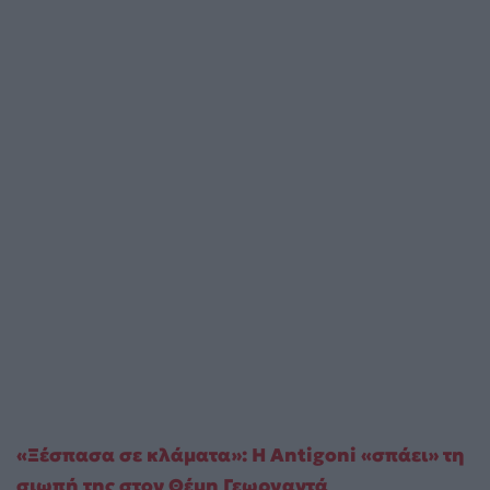
«Ξέσπασα σε κλάματα»: Η Antigoni «σπάει» τη
σιωπή της στον Θέμη Γεωργαντά