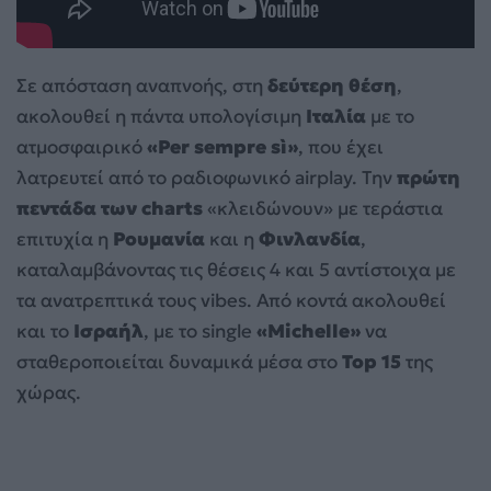
Σε απόσταση αναπνοής, στη
δεύτερη θέση
,
ακολουθεί η πάντα υπολογίσιμη
Ιταλία
με το
ατμοσφαιρικό
«Per sempre sì»
, που έχει
λατρευτεί από το ραδιοφωνικό airplay. Την
πρώτη
πεντάδα των charts
«κλειδώνουν» με τεράστια
επιτυχία η
Ρουμανία
και η
Φινλανδία
,
καταλαμβάνοντας τις θέσεις 4 και 5 αντίστοιχα με
τα ανατρεπτικά τους vibes. Από κοντά ακολουθεί
και το
Ισραήλ
, με το single
«Michelle»
να
σταθεροποιείται δυναμικά μέσα στο
Top 15
της
χώρας.