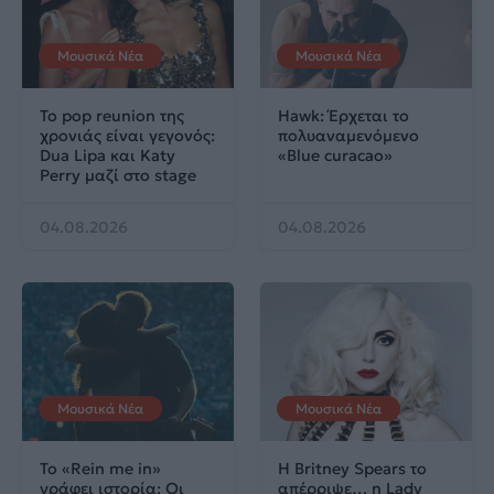
Μουσικά Νέα
Μουσικά Νέα
Το pop reunion της
Hawk: Έρχεται το
χρονιάς είναι γεγονός:
πολυαναμενόμενο
Dua Lipa και Katy
«Blue curacao»
Perry μαζί στο stage
04.08.2026
04.08.2026
Μουσικά Νέα
Μουσικά Νέα
Το «Rein me in»
Η Britney Spears το
γράφει ιστορία: Οι
απέρριψε… η Lady