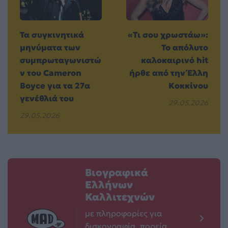
Τα συγκινητικά
«Τι σου χρωστάω»:
μηνύματα των
To απόλυτο
συμπρωταγωνιστώ
καλοκαιρινό hit
ν του Cameron
ήρθε από την Έλλη
Boyce για τα 27α
Κοκκίνου
γενέθλιά του
29.05.2026
29.05.2026
Βιογραφικά
Ελλήνων
Καλλιτεχνών
με πληροφορίες για
δισκογραφία, πορεία