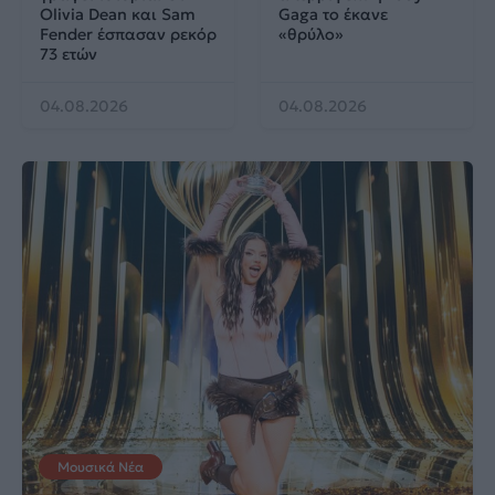
Olivia Dean και Sam
Gaga το έκανε
Fender έσπασαν ρεκόρ
«θρύλο»
73 ετών
04.08.2026
04.08.2026
Μουσικά Νέα