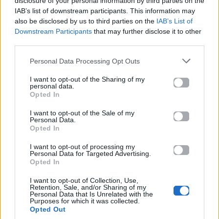
disclosure of your personal information by third parties on the
IAB’s list of downstream participants. This information may
also be disclosed by us to third parties on the
IAB’s List of
Το τελικό συμπέρασμα είναι ότι η Eurovision 2026
Downstream Participants
that may further disclose it to other
κατάφερε να ξεπεράσει τα στενά όρια ενός
third parties.
τηλεοπτικού show και να μετατραπεί σε
μια
Personal Data Processing Opt Outs
τεράστια μουσική δεξαμενή επιτυχιών
. Τα
charts
της
IFPI Greece
αντικατοπτρίζουν απόλυτα
I want to opt-out of the Sharing of my
personal data.
τον παλμό της νεολαίας, που αναζητά συνεχώς
Opted In
φρέσκους ήχους και διαφορετικές μουσικές
I want to opt-out of the Sale of my
κουλτούρες. Τα τραγούδια αυτά έχουν ήδη γίνει τα
Personal Data.
Opted In
απόλυτα trends στις πλατφόρμες του TikTok και του
Instagram, ντύνοντας μουσικά χιλιάδες βίντεο
I want to opt-out of processing my
Personal Data for Targeted Advertising.
καθημερινά. Η επιτυχία τους δύο εβδομάδες μετά
Opted In
τον τελικό δείχνει ότι δεν πρόκειται για ένα
I want to opt-out of Collection, Use,
Retention, Sale, and/or Sharing of my
εφήμερο hype, αλλά για hits με μεγάλη διάρκεια.
Personal Data that Is Unrelated with the
Purposes for which it was collected.
Το μόνο που μένει να δούμε είναι ποιο από όλα
Opted Out
αυτά τα tracks θα αναδειχθεί τελικά στο απόλυτο