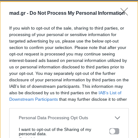
Θοδωρής Φέρρης: Συγκινεί ερμηνεύοντας
mad.gr -
Do Not Process My Personal Information
Ελένη Βιτάλη μαζί με τη μητέρα του
If you wish to opt-out of the sale, sharing to third parties, or
Για σχόλια, μηνύματα ή φωτογραφικό υλικό
processing of your personal or sensitive information for
σχετικά με το
Mad.gr
, επισκεφτείτε μας στο
targeted advertising by us, please use the below opt-out
Facebook
, επικοινωνήστε μέσω
Twitter
ή
section to confirm your selection. Please note that after your
ακολουθήστε μας στο
Instagram
.
opt-out request is processed you may continue seeing
interest-based ads based on personal information utilized by
Mad Video Music Awards
MAD VMA 2026 από την ΔΕΗ
us or personal information disclosed to third parties prior to
your opt-out. You may separately opt-out of the further
Θοδωρής Φέρρης
disclosure of your personal information by third parties on the
IAB’s list of downstream participants. This information may
Ακολουθήστε το
also be disclosed by us to third parties on the
IAB’s List of
Mad.gr στο Google
Downstream Participants
that may further disclose it to other
News
third parties.
Personal Data Processing Opt Outs
Ακολουθήστε το
Mad.gr στο MSN
I want to opt-out of the Sharing of my
personal data.