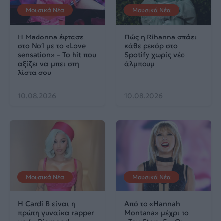
Μουσικά Νέα
Μουσικά Νέα
Η Madonna έφτασε
Πώς η Rihanna σπάει
στο No1 με το «Love
κάθε ρεκόρ στο
sensation» – Το hit που
Spotify χωρίς νέο
αξίζει να μπει στη
άλμπουμ
λίστα σου
10.08.2026
10.08.2026
Μουσικά Νέα
Μουσικά Νέα
Η Cardi B είναι η
Από το «Hannah
πρώτη γυναίκα rapper
Montana» μέχρι το