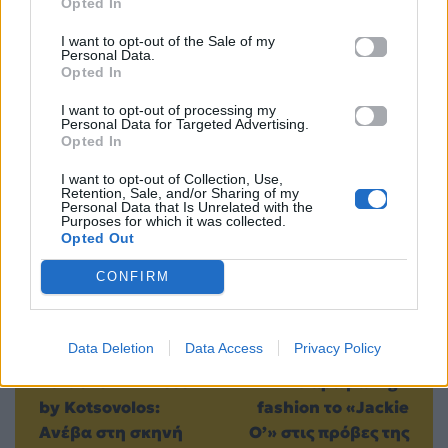
Opted In
I want to opt-out of the Sale of my
Μοιράσου αυτό το άρθρο
Personal Data.
Opted In
I want to opt-out of processing my
Personal Data for Targeted Advertising.
Opted In
I want to opt-out of Collection, Use,
Retention, Sale, and/or Sharing of my
Προηγούμενο
Επόμενο
Personal Data that Is Unrelated with the
Purposes for which it was collected.
Opted Out
CONFIRM
Data Deletion
Data Access
Privacy Policy
Karaoke MADness
Με άρωμα high
by Kotsovolos:
fashion το «Jackie
Ανέβα στη σκηνή
O’» στις πρόβες της