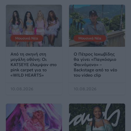
Μουσικά Νέα
Μουσικά Νέα
Από τη σκηνή στη
Ο Πέτρος Ιακωβίδης
μεγάλη οθόνη: Οι
θα γίνει «Παγκόσμιο
KATSEYE έλαμψαν στο
Φαινόμενο» –
pink carpet για το
Backstage από το νέο
«WILD HEARTS»
του video clip
10.08.2026
10.08.2026