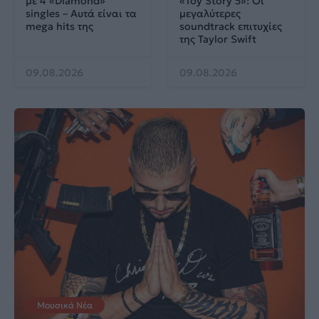
με 4 «Diamond»
«Toy Story 5»: Οι
singles – Αυτά είναι τα
μεγαλύτερες
mega hits της
soundtrack επιτυχίες
της Taylor Swift
09.08.2026
09.08.2026
Μουσικά Νέα