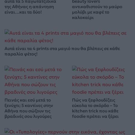
αυτά τα 5 παγωτατζίδικα
beauty lovers
της Αθήνας η απάντηση
αντικαθιστούν το μαύρο
είναι…και τα δύο!
μολύβι με καφέ το
καλοκαίρι
Αυτά είναι τα 4 prints στα μαγιό που θα βλέπεις σε κάθε
παραλία φέτος!
Πεινάς και εσύ μετά το
Πώς να ξεφλουδίζεις
ξενύχτι; 5 καντίνες στην
εύκολα το σκόρδο – Το
Αθήνα που σώζουν τις
kitchen trick που κάθε
βραδινές σου λιγούρες
foodie πρέπει να ξέρει