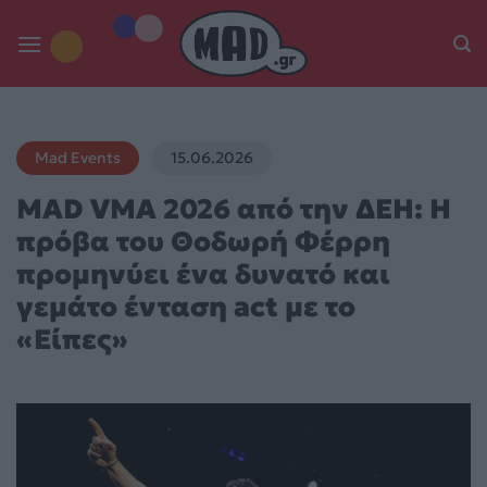
Skip
to
content
Mad Events
15.06.2026
MAD VMA 2026 από την ΔΕΗ: Η
πρόβα του Θοδωρή Φέρρη
προμηνύει ένα δυνατό και
γεμάτο ένταση act με το
«Είπες»