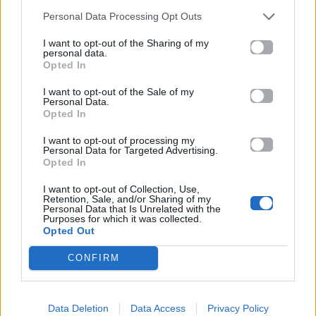
29.05.2026
Personal Data Processing Opt Outs
I want to opt-out of the Sharing of my
personal data.
Opted In
Βιογραφικά
I want to opt-out of the Sale of my
Ελλήνων
Personal Data.
Opted In
Καλλιτεχνών
με πληροφορίες για
I want to opt-out of processing my
Personal Data for Targeted Advertising.
δισκογραφία, πορεία
Opted In
και σημαντικές στιγμές
I want to opt-out of Collection, Use,
τους στην ελληνική
Retention, Sale, and/or Sharing of my
Personal Data that Is Unrelated with the
μουσική σκηνή
Purposes for which it was collected.
Opted Out
CONFIRM
Δες επίσης
Data Deletion
Data Access
Privacy Policy