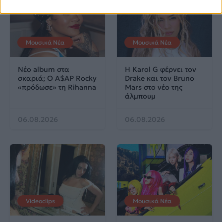
Μουσικά Νέα
Μουσικά Νέα
Νέο album στα
Η Karol G φέρνει τον
σκαριά; Ο A$AP Rocky
Drake και τον Bruno
«πρόδωσε» τη Rihanna
Mars στο νέο της
άλμπουμ
06.08.2026
06.08.2026
Videoclips
Μουσικά Νέα