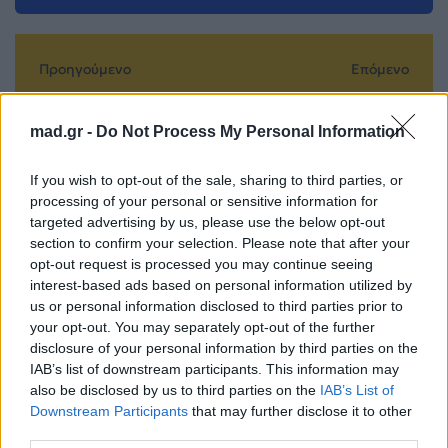
Προηγούμενο
Επόμενο
mad.gr -
Do Not Process My Personal Information
If you wish to opt-out of the sale, sharing to third parties, or
processing of your personal or sensitive information for
targeted advertising by us, please use the below opt-out
section to confirm your selection. Please note that after your
Από το
«Σπάστε τα»: Το
opt-out request is processed you may continue seeing
«Bangaranga»
νέο λαϊκό anthem
interest-based ads based on personal information utilized by
μέχρι το «Jalla»
της Αναστασίας
us or personal information disclosed to third parties prior to
αυτά είναι τα
είναι εδώ
your opt-out. You may separately opt-out of the further
τραγούδια της
disclosure of your personal information by third parties on the
29.05.2026
Eurovision που
IAB’s list of downstream participants. This information may
also be disclosed by us to third parties on the
IAB’s List of
«σαρώνουν» στην
Downstream Participants
that may further disclose it to other
Ελλάδα
third parties.