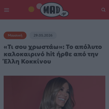
Skip
to
content
Μουσική
29.05.2026
«Τι σου χρωστάω»: To απόλυτο
καλοκαιρινό hit ήρθε από την
Έλλη Κοκκίνου