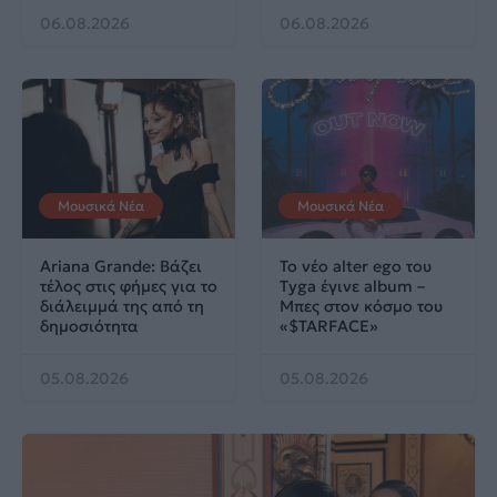
06.08.2026
06.08.2026
Μουσικά Νέα
Μουσικά Νέα
Ariana Grande: Βάζει
Το νέο alter ego του
τέλος στις φήμες για το
Tyga έγινε album –
διάλειμμά της από τη
Μπες στον κόσμο του
δημοσιότητα
«$TARFACE»
05.08.2026
05.08.2026