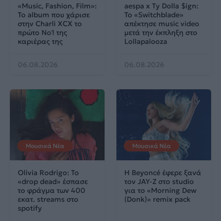
«Music, Fashion, Film»:
aespa x Ty Dolla $ign:
Το album που χάρισε
Το «Switchblade»
στην Charli XCX το
απέκτησε music video
πρώτο No1 της
μετά την έκπληξη στο
καριέρας της
Lollapalooza
06.08.2026
06.08.2026
Μουσικά Νέα
Μουσικά Νέα
Olivia Rodrigo: To
Η Beyoncé έφερε ξανά
«drop dead» έσπασε
τον JAY-Z στο studio
το φράγμα των 400
για το «Morning Dew
εκατ. streams στο
(Donk)» remix pack
spotify