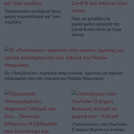
Τσακώνεσαι συνέχεια; Ίσως
φταις περισσότερο απ’ όσο
Πώς να φτιάξεις το
νομίζεις
αγαπημένο φαγητό της
Cardi B στο σπίτι σε λίγα
λεπτά
Οι «Τυπολογίες» περνούν στην εικόνα, έχοντας ως πρώτο
καλεσμένο στο νέο vidcast τον Παύλο Μαρινάκη
«Τυπολογίες» στο YouTube:
Ο Δήμος Βερύκιος ανοίγει