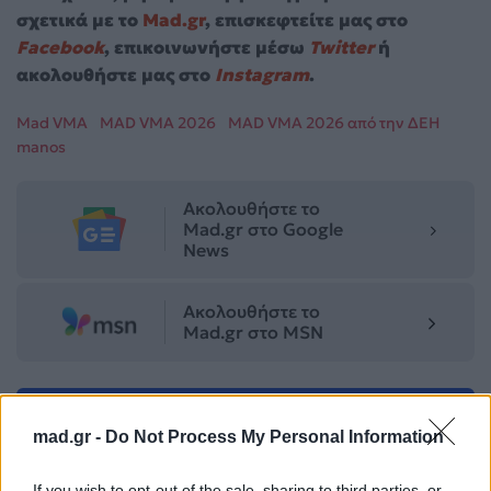
σχετικά με το
Mad.gr
, επισκεφτείτε μας στο
Facebook
, επικοινωνήστε μέσω
Twitter
ή
ακολουθήστε μας στο
Instagram
.
Mad VMA
MAD VMA 2026
MAD VMA 2026 από την ΔΕΗ
manos
Ακολουθήστε το
Mad.gr στο Google
News
Ακολουθήστε το
Mad.gr στο MSN
Μοιράσου αυτό το άρθρο
mad.gr -
Do Not Process My Personal Information
If you wish to opt-out of the sale, sharing to third parties, or