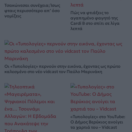
Τσακώνεσαι συνέχεια; Ίσως
φταις περισσότερο απ’ όσο
Πώς να φτιάξεις το
νομίζεις
αγαπημένο φαγητό της
Cardi B στο σπίτι σε λίγα
λεπτά
Οι «Τυπολογίες» περνούν στην εικόνα, έχοντας ως πρώτο
καλεσμένο στο νέο vidcast τον Παύλο Μαρινάκη
«Τυπολογίες» στο YouTube:
Ο Δήμος Βερύκιος ανοίγει
τα χαρτιά του – Vidcast