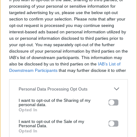
processing of your personal or sensitive information for
targeted advertising by us, please use the below opt-out
section to confirm your selection. Please note that after your
opt-out request is processed you may continue seeing
Προηγούμενο
Επόμενο
interest-based ads based on personal information utilized by
us or personal information disclosed to third parties prior to
your opt-out. You may separately opt-out of the further
disclosure of your personal information by third parties on the
IAB’s list of downstream participants. This information may
also be disclosed by us to third parties on the
IAB’s List of
Downstream Participants
that may further disclose it to other
third parties.
FY & Ellize
Δανάη Μπάρκα –
Personal Data Processing Opt Outs
ετοιμάζουν ένα act
Φάνης Μπότσης: Ο
που θα συζητηθεί
γάμος που κέρδισε
I want to opt-out of the Sharing of my
personal data.
στα MAD VMA 2026
τις εντυπώσεις με
Opted In
από την ΔΕΗ
την απλότητά και
I want to opt-out of the Sale of my
την ομορφιά του
14.06.2026
Personal Data.
Opted In
14.06.2026