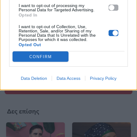
I want to opt-out of processing my
Personal Data for Targeted Advertising.
Opted In
I want to opt-out of Collection, Use,
Βιογραφικά
Retention, Sale, and/or Sharing of my
Personal Data that Is Unrelated with the
Ελλήνων
Purposes for which it was collected.
Καλλιτεχνών
Opted Out
με πληροφορίες για
CONFIRM
δισκογραφία, πορεία
και σημαντικές στιγμές
τους στην ελληνική
Data Deletion
Data Access
Privacy Policy
μουσική σκηνή
Δες επίσης