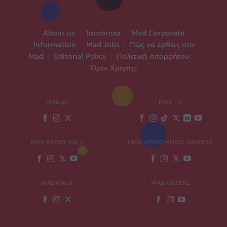
About us
|
Ταυτότητα
|
Mad Corporate
Information
|
Mad Jobs
|
Πώς να έρθεις στο
Mad
|
Editorial Policy
|
Πολιτική Απορρήτου
|
Όροι Χρήσης
MAD.gr
MAD TV
MAD RADIO 106,2
MAD VIDEO MUSIC AWARDS
MADWALK
MAD GREEKZ