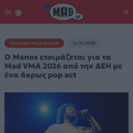
Skip
to
content
Mad Video Music Awards
14.06.2026
Ο Manos ετοιμάζεται για τα
Mad VMA 2026 από την ΔΕΗ με
ένα άκρως pop act