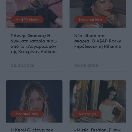
Mad TV News
Μουσικά Νέα
Γιάννης Φακίνος: Η
Νέο album στα
άγνωστη ιστορία πίσω
σκαριά; Ο A$AP Rocky
από το «Λογαριασμό»
«πρόδωσε» τη Rihanna
της Κατερίνας Λιόλιου
06.08.2026
06.08.2026
Μουσικά Νέα
Videoclips
Η Karol G φέρνει τον
«Music, Fashion, Film»: