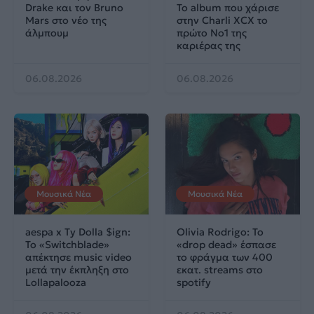
Drake και τον Bruno
Το album που χάρισε
Mars στο νέο της
στην Charli XCX το
άλμπουμ
πρώτο No1 της
καριέρας της
06.08.2026
06.08.2026
Μουσικά Νέα
Μουσικά Νέα
aespa x Ty Dolla $ign:
Olivia Rodrigo: To
Το «Switchblade»
«drop dead» έσπασε
απέκτησε music video
το φράγμα των 400
μετά την έκπληξη στο
εκατ. streams στο
Lollapalooza
spotify