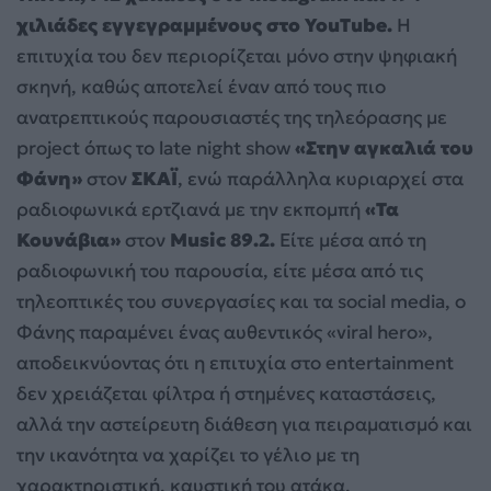
χιλιάδες εγγεγραμμένους στο YouTube.
Η
επιτυχία του δεν περιορίζεται μόνο στην ψηφιακή
σκηνή, καθώς αποτελεί έναν από τους πιο
ανατρεπτικούς παρουσιαστές της τηλεόρασης με
project όπως το late night show
«Στην αγκαλιά του
Φάνη»
στον
ΣΚΑΪ
, ενώ παράλληλα κυριαρχεί στα
ραδιοφωνικά ερτζιανά με την εκπομπή
«Τα
Κουνάβια»
στον
Music 89.2.
Είτε μέσα από τη
ραδιοφωνική του παρουσία, είτε μέσα από τις
τηλεοπτικές του συνεργασίες και τα social media, ο
Φάνης παραμένει ένας αυθεντικός «viral hero»,
αποδεικνύοντας ότι η επιτυχία στο entertainment
δεν χρειάζεται φίλτρα ή στημένες καταστάσεις,
αλλά την αστείρευτη διάθεση για πειραματισμό και
την ικανότητα να χαρίζει το γέλιο με τη
χαρακτηριστική, καυστική του ατάκα.