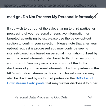
πρωταγωνίστρια της επικαιρότητας, καθώς κάθε
της κίνηση, από την επαγγελματική της
mad.gr -
Do Not Process My Personal Information
δραστηριότητα έως τις προσωπικές της στιγμές,
γίνεται αντικείμενο συζήτησης και viral
If you wish to opt-out of the sale, sharing to third parties, or
περιεχόμενο που σπάει τα κοντέρ στα social media,
processing of your personal or sensitive information for
αποδεικνύοντας ότι το δικό της brand είναι
targeted advertising by us, please use the below opt-out
section to confirm your selection. Please note that after your
συνώνυμο με την επιτυχία και τη διαρκή εξέλιξη.
opt-out request is processed you may continue seeing
interest-based ads based on personal information utilized by
us or personal information disclosed to third parties prior to
your opt-out. You may separately opt-out of the further
disclosure of your personal information by third parties on the
IAB’s list of downstream participants. This information may
also be disclosed by us to third parties on the
IAB’s List of
Downstream Participants
that may further disclose it to other
third parties.
Personal Data Processing Opt Outs