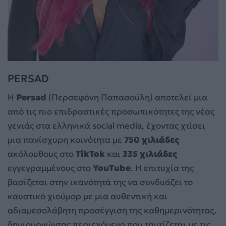
PERSAD
Η
Persad
(Περσεφόνη Παπασούλη) αποτελεί μια
από τις πιο επιδραστικές προσωπικότητες της νέας
γενιάς στα ελληνικά social media, έχοντας χτίσει
μια πανίσχυρη κοινότητα με
750 χιλιάδες
ακόλουθους στο
TikTok
και
335 χιλιάδες
εγγεγραμμένους στο
YouTube
. Η επιτυχία της
βασίζεται στην ικανότητά της να συνδυάζει το
καυστικό χιούμορ με μια αυθεντική και
αδιαμεσολάβητη προσέγγιση της καθημερινότητας,
δημιουργώντας περιεχόμενο που ταυτίζεται με τις