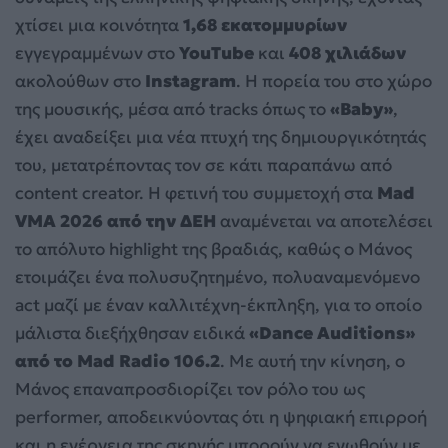
χτίσει μια κοινότητα
1,68 εκατομμυρίων
εγγεγραμμένων στο
YouTube
και
408 χιλιάδων
ακολούθων στο
Instagram
. Η πορεία του στο χώρο
της μουσικής, μέσα από tracks όπως το
«Baby»
,
έχει αναδείξει μια νέα πτυχή της δημιουργικότητάς
του, μετατρέποντας τον σε κάτι παραπάνω από
content creator. Η φετινή του συμμετοχή στα
Mad
VMA 2026 από την ΔΕΗ
αναμένεται να αποτελέσει
το απόλυτο highlight της βραδιάς, καθώς ο Μάνος
ετοιμάζει ένα πολυσυζητημένο, πολυαναμενόμενο
act μαζί με έναν καλλιτέχνη-έκπληξη, για το οποίο
μάλιστα διεξήχθησαν ειδικά
«Dance Auditions»
από το Mad Radio 106.2
. Με αυτή την κίνηση, ο
Μάνος επαναπροσδιορίζει τον ρόλο του ως
performer, αποδεικνύοντας ότι η ψηφιακή επιρροή
και η ενέργεια της σκηνής μπορούν να ενωθούν με