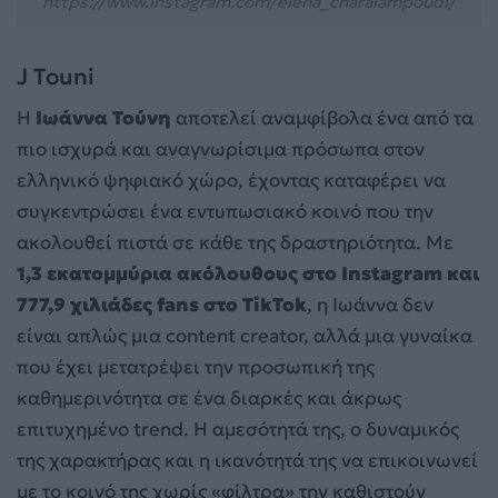
https://www.instagram.com/elena_charalampoudi/
J Touni
Η
Ιωάννα Τούνη
αποτελεί αναμφίβολα ένα από τα
πιο ισχυρά και αναγνωρίσιμα πρόσωπα στον
ελληνικό ψηφιακό χώρο, έχοντας καταφέρει να
συγκεντρώσει ένα εντυπωσιακό κοινό που την
ακολουθεί πιστά σε κάθε της δραστηριότητα. Με
1,3 εκατομμύρια ακόλουθους στο Instagram και
777,9 χιλιάδες fans στο TikTok
, η Ιωάννα δεν
είναι απλώς μια content creator, αλλά μια γυναίκα
που έχει μετατρέψει την προσωπική της
καθημερινότητα σε ένα διαρκές και άκρως
επιτυχημένο trend. Η αμεσότητά της, ο δυναμικός
της χαρακτήρας και η ικανότητά της να επικοινωνεί
με το κοινό της χωρίς «φίλτρα» την καθιστούν