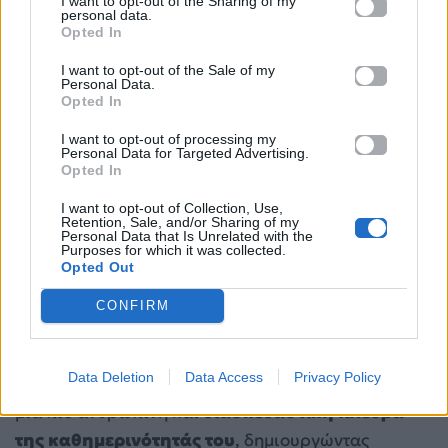
I want to opt-out of the Sharing of my
personal data.
Opted In
I want to opt-out of the Sale of my
Personal Data.
Opted In
https://www.instagram.com/j.touni
I want to opt-out of processing my
Personal Data for Targeted Advertising.
Opted In
Ilias Gkotsis
I want to opt-out of Collection, Use,
Ο
Ηλίας Γκότσης
έχει καταφέρει να χτίσει μια
Retention, Sale, and/or Sharing of my
Personal Data that Is Unrelated with the
πανίσχυρη ψηφιακή παρουσία με
1,2 εκατομμύρια
Purposes for which it was collected.
Opted Out
followers στο TikTok και 522 χιλιάδες στο
Instagram
, αποδεικνύοντας ότι το χιούμορ και ο
CONFIRM
αυθορμητισμός είναι το «κλειδί» της επιτυχίας. Ο
γνωστός δημιουργός και πρώην αθλητής
Data Deletion
Data Access
Privacy Policy
χρησιμοποιεί τα social media για να παρουσιάσει
μια πιο ανθρώπινη και
διασκεδαστική πλευρά
της καθημερινότητάς του
, δημιουργώντας