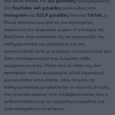
στα social media. Με
253 χιλιάδες
εγγεγραμμένους
στο
YouTube
,
461 χιλιάδες
ακόλουθους στο
Instagram
και
322,9 χιλιάδες
fans στο
TikTok
, η
Έλενα αποτελεί μια από τις πιο αγαπημένες
παρουσίες του ψηφιακού χώρου. Η επιτυχία της
βασίζεται στην ικανότητά της να προσεγγίζει την
καθημερινότητα της μητρότητας και της
οικογενειακής ζωής με χιούμορ, ειλικρίνεια και μια
δόση αυτοσαρκασμού που λυτρώνει κάθε
σύγχρονη γυναίκα. Μέσα από τα video της, δεν
προσφέρει απλώς ψυχαγωγία, αλλά δημιουργεί
μια κοινότητα κατανόησης, όπου το χάος της
καθημερινότητας μετατρέπεται σε κωμικές στιγμές
που γίνονται αμέσως viral, επιβεβαιώνοντας πως η
αυθεντικότητα είναι το ισχυρότερο εργαλείο για
έναν πραγματικό «viral hero».