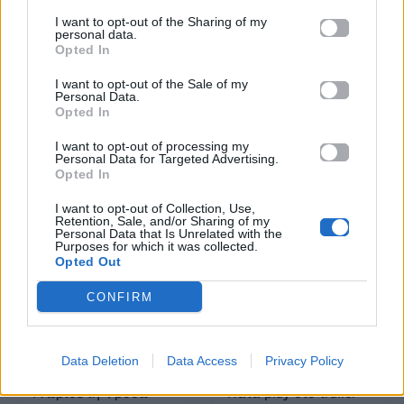
Καλλιτεχνών
I want to opt-out of the Sharing of my
personal data.
με πληροφορίες για
Opted In
δισκογραφία, πορεία
I want to opt-out of the Sale of my
και σημαντικές στιγμές
Personal Data.
τους στην ελληνική
Opted In
μουσική σκηνή
I want to opt-out of processing my
Personal Data for Targeted Advertising.
Opted In
Δες επίσης
I want to opt-out of Collection, Use,
Retention, Sale, and/or Sharing of my
Personal Data that Is Unrelated with the
Purposes for which it was collected.
Opted Out
CONFIRM
TV
TV
Data Deletion
Data Access
Privacy Policy
Γνώρισε τη Φρόσω
Πάτα play στο trailer