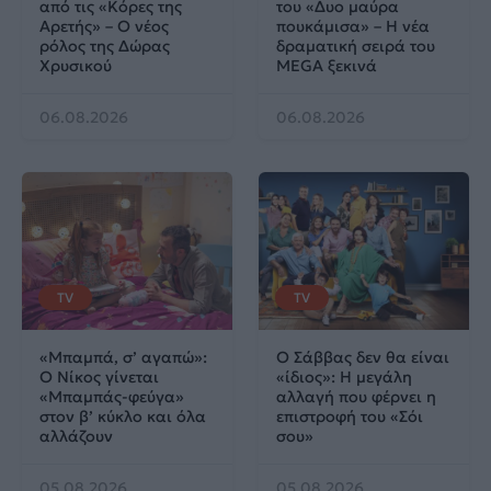
από τις «Κόρες της
του «Δυο μαύρα
Αρετής» – Ο νέος
πουκάμισα» – Η νέα
ρόλος της Δώρας
δραματική σειρά του
Χρυσικού
MEGA ξεκινά
06.08.2026
06.08.2026
TV
TV
«Μπαμπά, σ’ αγαπώ»:
Ο Σάββας δεν θα είναι
Ο Νίκος γίνεται
«ίδιος»: Η μεγάλη
«Μπαμπάς-φεύγα»
αλλαγή που φέρνει η
στον β’ κύκλο και όλα
επιστροφή του «Σόι
αλλάζουν
σου»
05.08.2026
05.08.2026