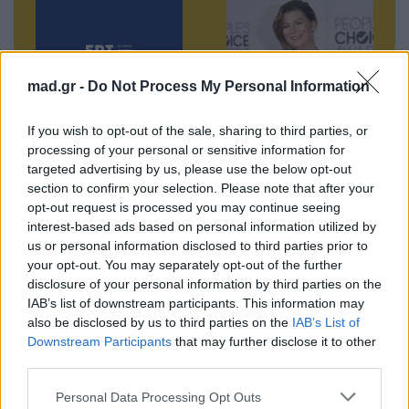
mad.gr -
Do Not Process My Personal Information
ΕΡΤ: Εντυπωσιακή
Επιστρέφει το
If you wish to opt-out of the sale, sharing to third parties, or
processing of your personal or sensitive information for
αύξηση
Grey’s Anatomy: Το
targeted advertising by us, please use the below opt-out
κερδοφορίας στη
νέο spin off στο
section to confirm your selection. Please note that after your
φετινή Eurovision
Δυτικό Texas με
opt-out request is processed you may continue seeing
την υπογραφή της
interest-based ads based on personal information utilized by
20.05.2026
Shonda Rhimes
us or personal information disclosed to third parties prior to
your opt-out. You may separately opt-out of the further
20.05.2026
disclosure of your personal information by third parties on the
IAB’s list of downstream participants. This information may
also be disclosed by us to third parties on the
IAB’s List of
Downstream Participants
that may further disclose it to other
third parties.
Βιογραφικά
Ελλήνων
Personal Data Processing Opt Outs