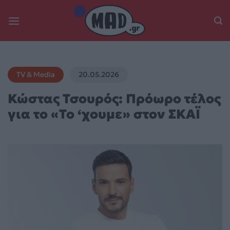
Skip
to
content
TV & Media
20.05.2026
Κώστας Τσουρός: Πρόωρο τέλος
για το «Το ‘χουμε» στον ΣΚΑΪ