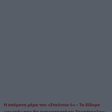
Η επόμενη μέρα του «Στούντιο 4» – Το δίδυμο
«φωτιά» που θα αντικαταστήσει Ζαμπέτογλου-