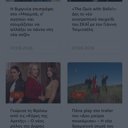
Η Βιργινία επιστρέφει
«The Quiz with Balls!»:
στο «Μπαμπά, σ’
Δες το νέο
αγαπώ» και
ανατρεπτικό παιχνίδι
ετοιμάζεται να
του ΣΚΑΪ με τον Γιάννη
αλλάξει τα πάντα στη
Τσιμιτσέλη
νέα σεζόν
07.08.2026
07.08.2026
TV
TV
Γνώρισε τη Φρόσω
Πάτα play στο trailer
από τις «Κόρες της
του «Δυο μαύρα
Αρετής» – Ο νέος
πουκάμισα» – Η νέα
ρόλος της Δώρας
δραματική σειρά του