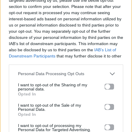
targeted advertising by us, please use the below opt-out
section to confirm your selection. Please note that after your
opt-out request is processed you may continue seeing
interest-based ads based on personal information utilized by
us or personal information disclosed to third parties prior to
your opt-out. You may separately opt-out of the further
disclosure of your personal information by third parties on the
IAB’s list of downstream participants. This information may
also be disclosed by us to third parties on the
IAB’s List of
Downstream Participants
that may further disclose it to other
third parties.
Personal Data Processing Opt Outs
I want to opt-out of the Sharing of my
personal data.
Και κάπως έτσι, η
ΕΡΤ
θυμίζει πλέον ένα τεράστιο
Opted In
τηλεοπτικό… κουσκούς, γεμάτο παρασκηνιακές
I want to opt-out of the Sale of my
μετακινήσεις, φήμες και ανατροπές. Η
επόμενη
Personal Data.
Opted In
μέρα του Στούντιο 4
αναμένεται πιο καυτή από
ποτέ, με το κοινό να περιμένει να δει αν το νέο
I want to opt-out of processing my
Personal Data for Targeted Advertising.