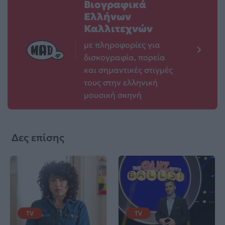
Βιογραφικά
Ελλήνων
Καλλιτεχνών
με πληροφορίες για
δισκογραφία, πορεία
και σημαντικές στιγμές
τους στην ελληνική
μουσική σκηνή
Δες επίσης
TV
TV