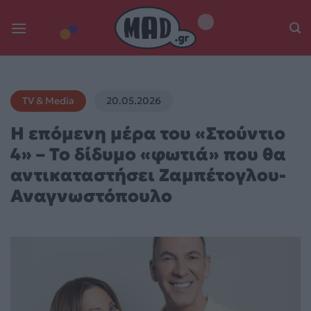
Skip
to
content
TV & Media
20.05.2026
Η επόμενη μέρα του «Στούντιο
4» – Το δίδυμο «φωτιά» που θα
αντικαταστήσει Ζαμπέτογλου-
Αναγνωστόπουλο