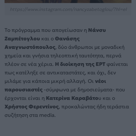
https://www.instagram.com/nancyzabetoglou/?hl=el
Το πρόγραμμα που απογείωσαν η
Νάνσυ
Ζαμπέτογλου
και ο
Θανάσης
Αναγνωστόπουλος
, δύο άνθρωποι με μοναδική
χημεία και γνήσια τηλεοπτική ταυτότητα, περνά
πλέον σε νέα χέρια.
Η διοίκηση της ΕΡΤ
φαίνεται
πως κατέληξε σε αντικαταστάτες, και όχι, δεν
μιλάμε για κάποια μικρή αλλαγή. Οι
νέοι
παρουσιαστές
-σύμφωνα με δημοσιεύματα- που
έρχονται είναι η
Κατερίνα Καραβάτο
υ και ο
Χρήστος Φερεντίνος
, προκαλώντας ήδη τεράστια
συζήτηση στα media.