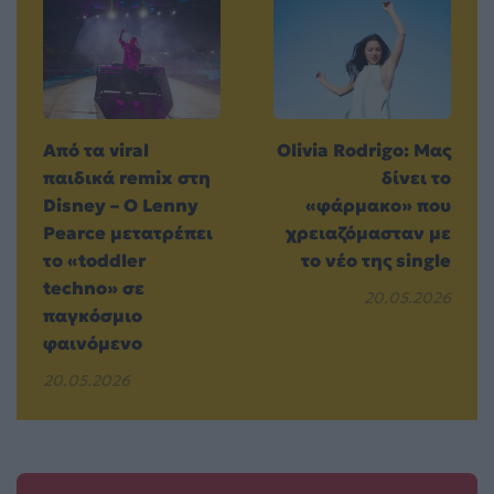
Από τα viral
Olivia Rodrigo: Μας
παιδικά remix στη
δίνει το
Disney – Ο Lenny
«φάρμακο» που
Pearce μετατρέπει
χρειαζόμασταν με
το «toddler
το νέο της single
techno» σε
20.05.2026
παγκόσμιο
φαινόμενο
20.05.2026