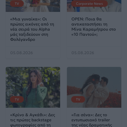
TV
Corporate News
«Μια γυναίκα»: Οι
OPEN: Ποια θα
πρώτες εικόνες από τη
αντικαταστήσει τη
νέα σειρά του Alpha
Μίνα Καραμήτρου στο
μάς ταξιδεύουν στη
«10 Παντού»;
Φολέγανδρο
05.08.2026
05.08.2026
TV
TV
«Κρίνο & Αγκάθι»: Δες
«Για σένα»: Δες το
τις πρώτες backstage
εντυπωσιακό trailer
φωτογραφίες από τη
της νέας δραματικής