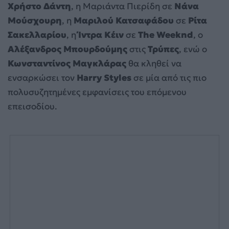
Χρήστο Δάντη
, η Μαριάντα Πιερίδη σε
Νάνα
Μούσχουρη
, η
Μαριλού Κατσαφάδου
σε
Ρίτα
Σακελλαρίου
, η
Ίντρα Κέιν
σε
The Weeknd
, ο
Αλέξανδρος Μπουρδούμης
στις
Τρύπες
, ενώ ο
Κωνσταντίνος Μαγκλάρας
θα κληθεί να
ενσαρκώσει τον
Harry Styles
σε μία από τις πιο
πολυσυζητημένες εμφανίσεις του επόμενου
επεισοδίου.