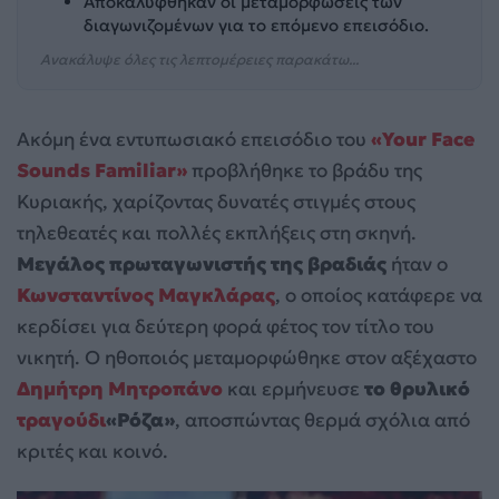
Αποκαλύφθηκαν οι μεταμορφώσεις των
διαγωνιζομένων για το επόμενο επεισόδιο.
Ανακάλυψε όλες τις λεπτομέρειες παρακάτω...
Ακόμη ένα εντυπωσιακό επεισόδιο του
«Your Face
Sounds Familiar»
προβλήθηκε το βράδυ της
Κυριακής, χαρίζοντας δυνατές στιγμές στους
τηλεθεατές και πολλές εκπλήξεις στη σκηνή.
Μεγάλος πρωταγωνιστής της βραδιάς
ήταν ο
Κωνσταντίνος Μαγκλάρας
, ο οποίος κατάφερε να
κερδίσει για δεύτερη φορά φέτος τον τίτλο του
νικητή. Ο ηθοποιός μεταμορφώθηκε στον αξέχαστο
Δημήτρη Μητροπάνο
και ερμήνευσε
το θρυλικό
τραγούδι
«Ρόζα»
, αποσπώντας θερμά σχόλια από
κριτές και κοινό.