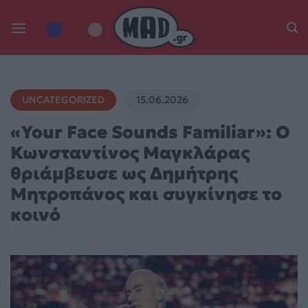
Skip
to
content
UNCATEGORIZED
15.06.2026
«Your Face Sounds Familiar»: Ο
Κωνσταντίνος Μαγκλάρας
θριάμβευσε ως Δημήτρης
Μητροπάνος και συγκίνησε το
κοινό