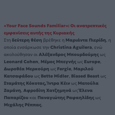
«Your Face Sounds Familiar»: Οι ανατρεπτικές
εμφανίσεις αυτής της Κυριακής
Στη
δεύτερη θέση
βρέθηκε η
Μαριάντα Πιερίδη
, η
οποία ενσάρκωσε την
Christina Aguilera
, ενώ
ακολούθησαν οι
Αλέξανδρος Μπουρδούμης
ως
Leonard Cohen
,
Μέμος Μπεγνής
ως
Europe
,
Δωροθέα Μερκούρη
ως
Fergie
,
Μαριλού
Κατσαφάδου
ως
Bette Midler
,
Biased Beast
ως
Σταμάτης Κόκοτας,
Ίντρα Κέιν
ως
Ματούλα
Ζαμάνη
,
Αφροδίτη Χατζημηνά
ως
Έλενα
Παπαρίζου
και
Παναγιώτης Ραφαηλίδης
ως
Μιχάλης Ρέππας
.