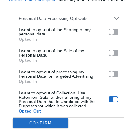
third parties.
Personal Data Processing Opt Outs
I want to opt-out of the Sharing of my
personal data.
Opted In
I want to opt-out of the Sale of my
Personal Data.
Opted In
Οι προσδοκίες για το επόμενο show είναι ήδη
υψηλές, καθώς οι νέες μεταμορφώσεις υπόσχονται
I want to opt-out of processing my
Personal Data for Targeted Advertising.
ακόμη περισσότερες εκπλήξεις και δυνατές
Opted In
ερμηνείες.
I want to opt-out of Collection, Use,
Retention, Sale, and/or Sharing of my
Personal Data that Is Unrelated with the
«Your Face Sounds Familiar»: Η Αφροδίτη
Purposes for which it was collected.
Χατζημηνά κέρδισε ως Edith Piaf
Opted Out
Από την Edith Piaf έως τον Freddie Mercury
CONFIRM
το Your Face Sounds Familiar υπόσχεται μια