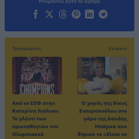
Μοιράσου αυτό το άρθρο
Προηγούμενο
Επόμενο
Από το ΣΕΦ στην
Ο χορός της Βίκυς
Κατερίνα Λιόλιου:
Σταυροπούλου στο
Το γλέντι των
γάμο της Δανάης
πρωταθλητών του
Μπάρκα που
Ολυμπιακού
θύμισε το «Είσαι το