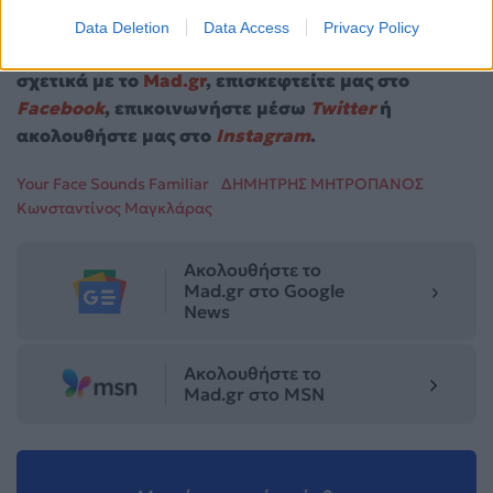
βραδιά γεμάτη εκπλήξεις
Data Deletion
Data Access
Privacy Policy
Για σχόλια, μηνύματα ή φωτογραφικό υλικό
σχετικά με το
Mad.gr
, επισκεφτείτε μας στο
Facebook
, επικοινωνήστε μέσω
Twitter
ή
ακολουθήστε μας στο
Instagram
.
Your Face Sounds Familiar
ΔΗΜΗΤΡΗΣ ΜΗΤΡΟΠΑΝΟΣ
Κωνσταντίνος Μαγκλάρας
Ακολουθήστε το
Mad.gr στο Google
News
Ακολουθήστε το
Mad.gr στο MSN