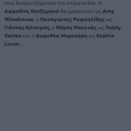
τους διαγωνιζόμενους στο επόμενο live. Η
Αφροδίτη Χατζημηνά
θα εμφανιστεί ως
Amy
Winehouse
, ο
Παναγιώτης Ραφαηλίδης
ως
Γιάννης Κότσιρας,
ο
Μέμος Μπεγνής
ως
Teddy
Swims
και η
Δωροθέα Μερκούρη
ως
Sophia
Loren
.