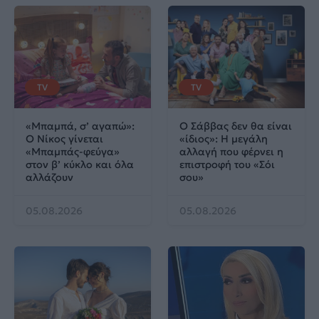
TV
TV
«Μπαμπά, σ’ αγαπώ»:
Ο Σάββας δεν θα είναι
Ο Νίκος γίνεται
«ίδιος»: Η μεγάλη
«Μπαμπάς-φεύγα»
αλλαγή που φέρνει η
στον β’ κύκλο και όλα
επιστροφή του «Σόι
αλλάζουν
σου»
05.08.2026
05.08.2026