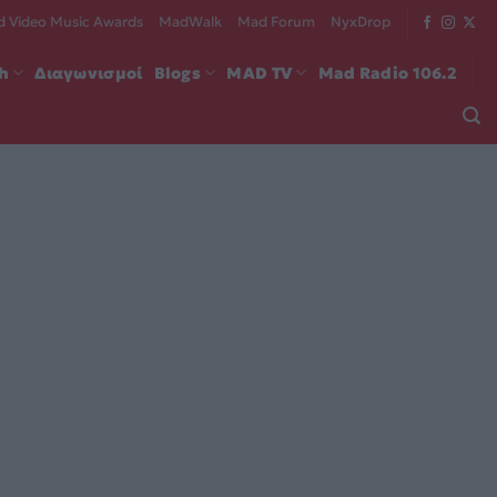
 Video Music Awards
MadWalk
Mad Forum
NyxDrop
ch
Διαγωνισμοί
Blogs
MAD TV
Mad Radio 106.2