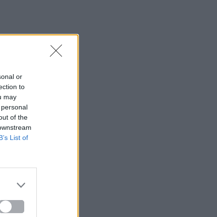
sonal or
ection to
ou may
 personal
out of the
 downstream
B’s List of