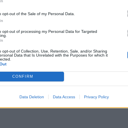
In
o opt-out of the Sale of my Personal Data.
In
to opt-out of processing my Personal Data for Targeted
ing.
σταρ
Σάκης Ρουβάς
, ο οποίος δίνει το δικό του
In
υναμισμό, την αστείρευτη ενέργεια και τη μοναδική
o opt-out of Collection, Use, Retention, Sale, and/or Sharing
ή επιτροπή, ο Σάκης Ρουβάς υπόσχεται μια βραδιά
ersonal Data that Is Unrelated with the Purposes for which it
lected.
Out
CONFIRM
 στα νέα επεισόδια 125-127
τέχνες καλούνται να ξεπεράσουν τα όριά τους,
ε εμβληματικές προσωπικότητες της ελληνικής και
Data Deletion
Data Access
Privacy Policy