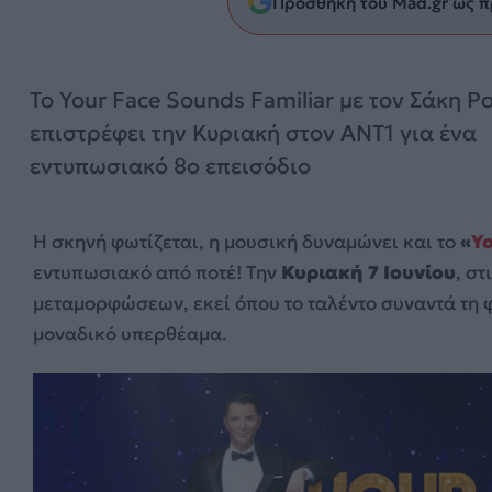
Προσθήκη του Mad.gr ως π
Το Your Face Sounds Familiar με τον Σάκη Ρ
επιστρέφει την Κυριακή στον ΑΝΤ1 για ένα
εντυπωσιακό 8ο επεισόδιο
Η σκηνή φωτίζεται, η μουσική δυναμώνει και το
«
Yo
εντυπωσιακό από ποτέ! Την
Κυριακή 7 Ιουνίου
, στ
μεταμορφώσεων, εκεί όπου το ταλέντο συναντά τη 
μοναδικό υπερθέαμα.