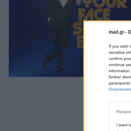
mad.gr -
D
If you wish 
sensitive in
confirm you
continue se
information 
further disc
participants
Downstream 
Persona
I want t