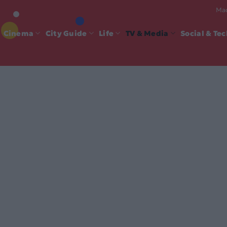
Mad
Cinema
City Guide
Life
TV & Media
Social & Te