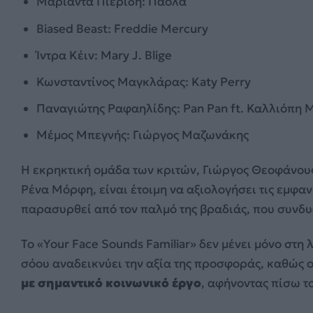
Μαριάντα Πιερίδη: Πάολα
Biased Beast: Freddie Mercury
Ίντρα Κέιν: Mary J. Blige
Κωνσταντίνος Μαγκλάρας: Katy Perry
Παναγιώτης Ραφαηλίδης: Pan Pan ft. Καλλιόπη
Μέμος Μπεγνής: Γιώργος Μαζωνάκης
Η εκρηκτική ομάδα των κριτών, Γιώργος Θεοφάνου
Ρένα Μόρφη, είναι έτοιμη να αξιολογήσει τις εμφανί
παρασυρθεί από τον παλμό της βραδιάς, που συνδυά
Το «Your Face Sounds Familiar» δεν μένει μόνο στη
σόου αναδεικνύει την αξία της προσφοράς, καθώς 
με σημαντικό κοινωνικό έργο
, αφήνοντας πίσω τ