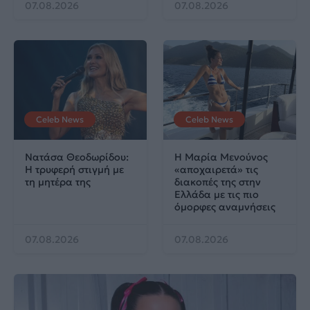
07.08.2026
07.08.2026
Celeb News
Celeb News
Νατάσα Θεοδωρίδου:
Η Μαρία Μενούνος
Η τρυφερή στιγμή με
«αποχαιρετά» τις
τη μητέρα της
διακοπές της στην
Ελλάδα με τις πιο
όμορφες αναμνήσεις
07.08.2026
07.08.2026