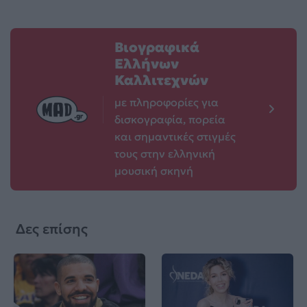
Βιογραφικά
Ελλήνων
Καλλιτεχνών
με πληροφορίες για
δισκογραφία, πορεία
και σημαντικές στιγμές
τους στην ελληνική
μουσική σκηνή
Δες επίσης