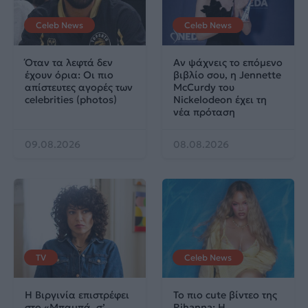
Celeb News
Celeb News
Όταν τα λεφτά δεν
Αν ψάχνεις το επόμενο
έχουν όρια: Οι πιο
βιβλίο σου, η Jennette
απίστευτες αγορές των
McCurdy του
celebrities (photos)
Nickelodeon έχει τη
νέα πρόταση
09.08.2026
08.08.2026
TV
Celeb News
Η Βιργινία επιστρέφει
Το πιο cute βίντεο της
στο «Μπαμπά, σ’
Rihanna: Η