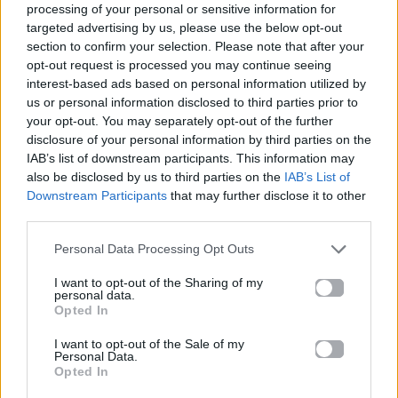
processing of your personal or sensitive information for
targeted advertising by us, please use the below opt-out
section to confirm your selection. Please note that after your
opt-out request is processed you may continue seeing
interest-based ads based on personal information utilized by
us or personal information disclosed to third parties prior to
your opt-out. You may separately opt-out of the further
disclosure of your personal information by third parties on the
IAB’s list of downstream participants. This information may
Διάβασε επίσης:
also be disclosed by us to third parties on the
IAB’s List of
Downstream Participants
that may further disclose it to other
third parties.
«Σε 10 χρόνια θα ήθελα να έχω κάνει
παιδιά»: Η τρυφερή εξομολόγηση του
Personal Data Processing Opt Outs
Θοδωρή Φέρρη
I want to opt-out of the Sharing of my
«Μπαμπά, σ’ αγαπώ»: Το φιλί που αλλάζει τα
personal data.
Opted In
πάντα στο επεισόδιο της Τετάρτης 03/6
I want to opt-out of the Sale of my
Personal Data.
Για σχόλια, μηνύματα ή φωτογραφικό υλικό
Opted In
σχετικά με το
Mad.gr
, επισκεφτείτε μας στο