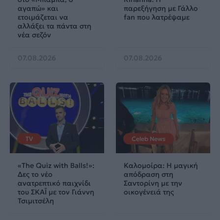
αγαπώ» και
παρεξήγηση με Γάλλο
ετοιμάζεται να
fan που λατρέψαμε
αλλάξει τα πάντα στη
νέα σεζόν
07.08.2026
07.08.2026
TV
Celeb News
«The Quiz with Balls!»:
Καλομοίρα: Η μαγική
Δες το νέο
απόδραση στη
ανατρεπτικό παιχνίδι
Σαντορίνη με την
του ΣΚΑΪ με τον Γιάννη
οικογένειά της
Τσιμιτσέλη