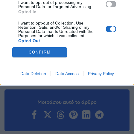
I want to opt-out of processing my
Facebook
, επικοινωνήστε μέσω
Twitter
ή
Personal Data for Targeted Advertising.
ακολουθήστε μας στο
Instagram
.
Opted In
I want to opt-out of Collection, Use,
After Dark
Θέμης Γεωργαντάς
Ιουλία Καλλιμάνη
Retention, Sale, and/or Sharing of my
Personal Data that Is Unrelated with the
Purposes for which it was collected.
Ακολουθήστε το
Opted Out
Mad.gr στο Google
News
CONFIRM
Ακολουθήστε το
Data Deletion
Data Access
Privacy Policy
Mad.gr στο MSN
Μοιράσου αυτό το άρθρο