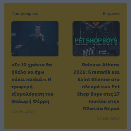
Προηγούμενο
Επόμενο
«Σε 10 χρόνια θα
Release Athens
ήθελα να έχω
2026: Gramatik και
κάνει παιδιά»: Η
Saint Etienne στο
τρυφερή
πλευρό των Pet
εξομολόγηση του
Shop Boys στις 27
Θοδωρή Φέρρη
Ιουνίου στην
Πλατεία Νερού
05.06.2026
05.06.2026