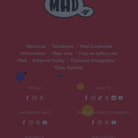
About us
|
Ταυτότητα
|
Mad Corporate
Information
|
Mad Jobs
|
Πώς να έρθεις στο
Mad
|
Editorial Policy
|
Πολιτική Απορρήτου
|
Όροι Χρήσης
MAD.gr
MAD TV
MAD RADIO 106,2
MAD VIDEO MUSIC AWARDS
MADWALK
MAD GREEKZ