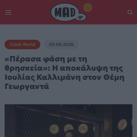
Skip
to
content
Celeb World
05.06.2026
«Πέρασα φάση με τη
θρησκεία»: Η αποκάλυψη της
Ιουλίας Καλλιμάνη στον Θέμη
Γεωργαντά