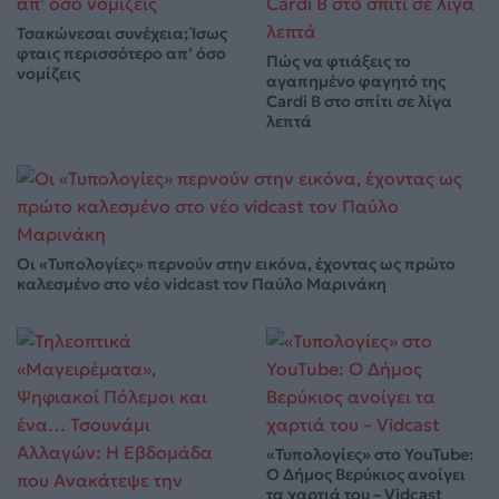
Τσακώνεσαι συνέχεια; Ίσως
φταις περισσότερο απ’ όσο
Πώς να φτιάξεις το
νομίζεις
αγαπημένο φαγητό της
Cardi B στο σπίτι σε λίγα
λεπτά
Οι «Τυπολογίες» περνούν στην εικόνα, έχοντας ως πρώτο
καλεσμένο στο νέο vidcast τον Παύλο Μαρινάκη
«Τυπολογίες» στο YouTube:
Ο Δήμος Βερύκιος ανοίγει
τα χαρτιά του – Vidcast