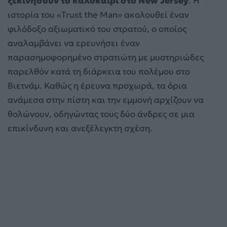
ξεκινήσουν το καλοκαίρι στο New Jersey
. Η
ιστορία του «Trust the Man» ακολουθεί έναν
φιλόδοξο αξιωματικό του στρατού, ο οποίος
αναλαμβάνει να ερευνήσει έναν
παρασημοφορημένο στρατιώτη με μυστηριώδες
παρελθόν κατά τη διάρκεια του πολέμου στο
Βιετνάμ. Καθώς η έρευνα προχωρά, τα όρια
ανάμεσα στην πίστη και την εμμονή αρχίζουν να
θολώνουν, οδηγώντας τους δύο άνδρες σε μια
επικίνδυνη και ανεξέλεγκτη σχέση.