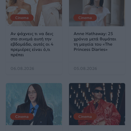
Cinema
Cinema
Αν ψάχνεις τι να δεις
Anne Hathaway: 25
στο σινεμά αυτή την
χρόνια μετά θυμάται
εβδομάδα, αυτές οι 4
τη μαγεία του «The
πρεμιέρες είναι ό,τι
Princess Diaries»
πρέπει
06.08.2026
05.08.2026
Cinema
Cinema