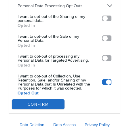
Personal Data Processing Opt Outs
I want to opt-out of the Sharing of my
Προηγούμενο
Επόμενο
personal data.
Opted In
I want to opt-out of the Sale of my
Personal Data.
Opted In
I want to opt-out of processing my
Personal Data for Targeted Advertising.
Opted In
Από την Edith Piaf
Μαρίνα Σάττι: Νέα
I want to opt-out of Collection, Use,
έως τον Freddie
διεθνής
Retention, Sale, and/or Sharing of my
Personal Data that Is Unrelated with the
Mercury το Your
συνεργασία με τη
Purposes for which it was collected.
Face Sounds
Zeyne
Opted Out
Familiar υπόσχεται
05.06.2026
CONFIRM
μια βραδιά γεμάτη
εκπλήξεις
05.06.2026
Data Deletion
Data Access
Privacy Policy