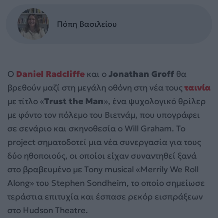
Πόπη Βασιλείου
Ο
Daniel Radcliffe
και ο
Jonathan Groff
θα
βρεθούν μαζί στη μεγάλη οθόνη στη νέα τους
ταινία
με τίτλο «
Trust the Man
», ένα ψυχολογικό θρίλερ
με φόντο τον πόλεμο του Βιετνάμ, που υπογράφει
σε σενάριο και σκηνοθεσία ο Will Graham. Το
project σηματοδοτεί μια νέα συνεργασία για τους
δύο ηθοποιούς, οι οποίοι είχαν συναντηθεί ξανά
στο βραβευμένο με Tony musical «Merrily We Roll
Along» του Stephen Sondheim, το οποίο σημείωσε
τεράστια επιτυχία και έσπασε ρεκόρ εισπράξεων
στο Hudson Theatre.