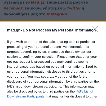
σχετικά με το
Mad.gr
, επισκεφτείτε μας στο
Facebook
, επικοινωνήστε μέσω
Twitter
ή
ακολουθήστε μας στο
Instagram
.
Daniel Radcliffe
Jonathan Groff
ΤΑΙΝΙΑ
mad.gr -
Do Not Process My Personal Information
Ακολουθήστε το
Mad.gr στο Google
If you wish to opt-out of the sale, sharing to third parties, or
News
processing of your personal or sensitive information for
targeted advertising by us, please use the below opt-out
section to confirm your selection. Please note that after your
Ακολουθήστε το
opt-out request is processed you may continue seeing
Mad.gr στο MSN
interest-based ads based on personal information utilized by
us or personal information disclosed to third parties prior to
your opt-out. You may separately opt-out of the further
disclosure of your personal information by third parties on the
Μοιράσου αυτό το άρθρο
IAB’s list of downstream participants. This information may
also be disclosed by us to third parties on the
IAB’s List of
Downstream Participants
that may further disclose it to other
third parties.