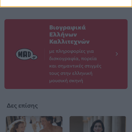
Βιογραφικά
Ελλήνων
Καλλιτεχνών
με πληροφορίες για
δισκογραφία, πορεία
και σημαντικές στιγμές
τους στην ελληνική
μουσική σκηνή
Δες επίσης