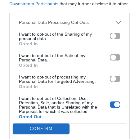
Downstream Participants
that may further disclose it to other
third parties.
Personal Data Processing Opt Outs
I want to opt-out of the Sharing of my
Life
Life
personal data.
Opted In
Καλοκαίρι στην Αττική
Το πιο επικίνδυνο
I want to opt-out of the Sale of my
με επιφυλάξεις – Ποιες
«Will you marry me?»
Personal Data.
παραλίες έχουν
που έχουμε δει ποτέ –
Opted In
χαρακτηριστεί
Το ζευγάρι που
ακατάλληλες
σκαρφάλωσε στο
I want to opt-out of processing my
Empire State Building
Personal Data for Targeted Advertising.
Opted In
04.07.2026
02.07.2026
I want to opt-out of Collection, Use,
Retention, Sale, and/or Sharing of my
Personal Data that Is Unrelated with the
Purposes for which it was collected.
Opted Out
CONFIRM