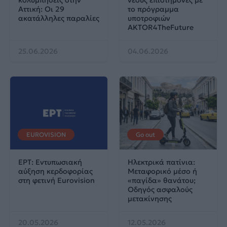
Αττική: Οι 29
το πρόγραμμα
ακατάλληλες παραλίες
υποτροφιών
AKTOR4TheFuture
25.06.2026
04.06.2026
EUROVISION
Go out
ΕΡΤ: Εντυπωσιακή
Ηλεκτρικά πατίνια:
αύξηση κερδοφορίας
Μεταφορικό μέσο ή
στη φετινή Eurovision
«παγίδα» θανάτου;
Οδηγός ασφαλούς
μετακίνησης
20.05.2026
12.05.2026