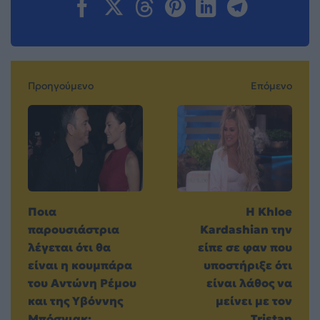
Προηγούμενο
Επόμενο
Ποια
Η Khloe
παρουσιάστρια
Kardashian την
λέγεται ότι θα
είπε σε φαν που
είναι η κουμπάρα
υποστήριξε ότι
του Αντώνη Ρέμου
είναι λάθος να
και της Υβόννης
μείνει με τον
Μπόσνιακ;
Tristan