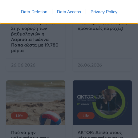
News
Corporate News
Data Deletion
Data Access
Privacy Policy
Πανελλαδικές 2026:
Μία κάρτα για όλες τις
Στην κορυφή των
προνοιακές παροχές!
βαθμολογιών η
Λαρισαία Ιωάννα
Παπακώστα με 19.780
μόρια
26.06.2026
26.06.2026
Life
Life
Πού να μην
AKTOR: Δίπλα στους
κολυμπήσεις στην
νέους επιστήμονες με