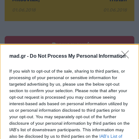
01.06.2018
01.06.2018
Βιογραφικά
Ελλήνων
mad.gr -
Do Not Process My Personal Information
Καλλιτεχνών
με πληροφορίες για
If you wish to opt-out of the sale, sharing to third parties, or
δισκογραφία, πορεία
processing of your personal or sensitive information for
targeted advertising by us, please use the below opt-out
και σημαντικές στιγμές
section to confirm your selection. Please note that after your
τους στην ελληνική
opt-out request is processed you may continue seeing
μουσική σκηνή
interest-based ads based on personal information utilized by
us or personal information disclosed to third parties prior to
your opt-out. You may separately opt-out of the further
disclosure of your personal information by third parties on the
Δες επίσης
IAB’s list of downstream participants. This information may
also be disclosed by us to third parties on the
IAB’s List of