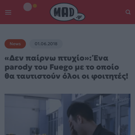
Skip
to
content
News
01.06.2018
«Δεν παίρνω πτυχίο»: Ένα
parody του Fuego με το οποίο
θα ταυτιστούν όλοι οι φοιτητές!