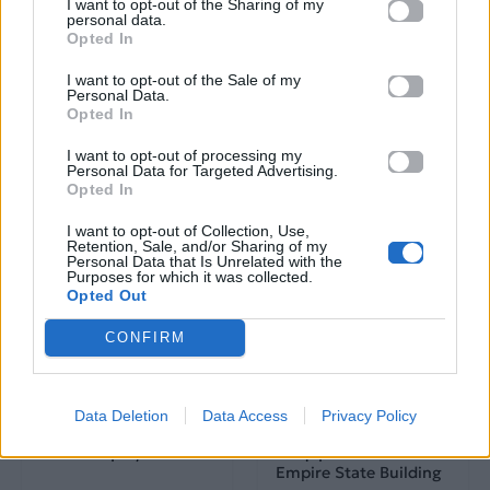
και σημαντικές στιγμές
I want to opt-out of the Sharing of my
personal data.
τους στην ελληνική
Opted In
μουσική σκηνή
I want to opt-out of the Sale of my
Personal Data.
Opted In
Δες επίσης
I want to opt-out of processing my
Personal Data for Targeted Advertising.
Opted In
I want to opt-out of Collection, Use,
Retention, Sale, and/or Sharing of my
Personal Data that Is Unrelated with the
Purposes for which it was collected.
Opted Out
Life
Life
CONFIRM
Καλοκαίρι στην Αττική
Το πιο επικίνδυνο
με επιφυλάξεις – Ποιες
«Will you marry me?»
παραλίες έχουν
που έχουμε δει ποτέ –
Data Deletion
Data Access
Privacy Policy
χαρακτηριστεί
Το ζευγάρι που
ακατάλληλες
σκαρφάλωσε στο
Empire State Building