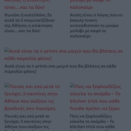
Χωνάκι ή κυπελλάκι; Σε
Αυτός είναι ο λόγος που οι
αυτά τα 5 παγωτατζίδικα
beauty lovers
της Αθήνας η απάντηση
αντικαθιστούν το μαύρο
είναι…και τα δύο!
μολύβι με καφέ το
καλοκαίρι
Αυτά είναι τα 4 prints στα μαγιό που θα βλέπεις σε κάθε
παραλία φέτος!
Πεινάς και εσύ μετά το
Πώς να ξεφλουδίζεις
ξενύχτι; 5 καντίνες στην
εύκολα το σκόρδο – Το
Αθήνα που σώζουν τις
kitchen trick που κάθε