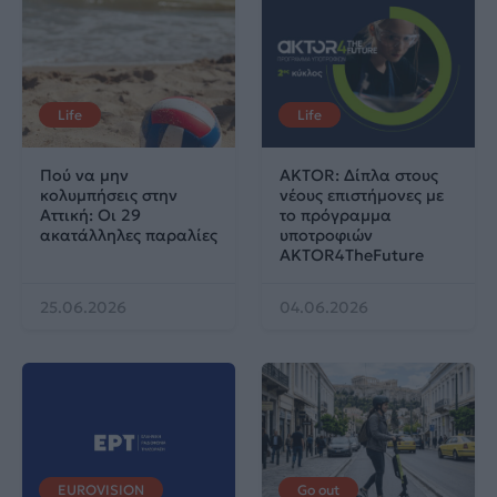
Life
Life
Πού να μην
AKTOR: Δίπλα στους
κολυμπήσεις στην
νέους επιστήμονες με
Αττική: Οι 29
το πρόγραμμα
ακατάλληλες παραλίες
υποτροφιών
AKTOR4TheFuture
25.06.2026
04.06.2026
EUROVISION
Go out