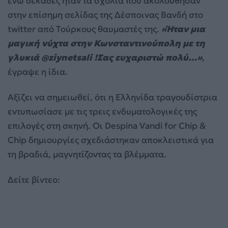
ενώ δεκάδες ήταν τα σχόλια που ακολούθησαν
στην επίσημη σελίδας της Δέσποινας Βανδή στο
twitter από Τούρκους θαυμαστές της.
«Ήταν μια
μαγική νύχτα στην Κωνσταντινούπολη με τη
γλυκιά @ziynetsali !Σας ευχαριστώ πολύ…»
,
έγραψε η ίδια.
Αξίζει να σημειωθεί, ότι η Ελληνίδα τραγουδίστρια
εντυπωσίασε με τις τρεις ενδυματολογικές της
επιλογές στη σκηνή. Οι Despina Vandi for Chip &
Chip δημιουργίες σχεδιάστηκαν αποκλειστικά για
τη βραδιά, μαγνητίζοντας τα βλέμματα.
Δείτε βίντεο: