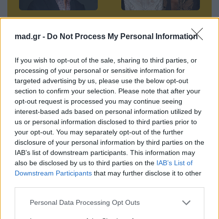
Ο Πέτρος
Δείτε το απίστευτο
Κωστόπουλος
βίντεο από την
mad.gr -
Do Not Process My Personal Information
ξεκαθαρίζει: «Δεν
επίθεση στην Κιμ
υπήρξε κράξιμο σε
Καρντάσιαν!
If you wish to opt-out of the sale, sharing to third parties, or
processing of your personal or sensitive information for
Σεφερλή-
26.09.2014
targeted advertising by us, please use the below opt-out
Τσαβαλιά»
section to confirm your selection. Please note that after your
opt-out request is processed you may continue seeing
26.09.2014
interest-based ads based on personal information utilized by
us or personal information disclosed to third parties prior to
your opt-out. You may separately opt-out of the further
disclosure of your personal information by third parties on the
IAB’s list of downstream participants. This information may
Βιογραφικά
also be disclosed by us to third parties on the
IAB’s List of
Ελλήνων
Downstream Participants
that may further disclose it to other
Καλλιτεχνών
third parties.
με πληροφορίες για
Personal Data Processing Opt Outs
δισκογραφία, πορεία