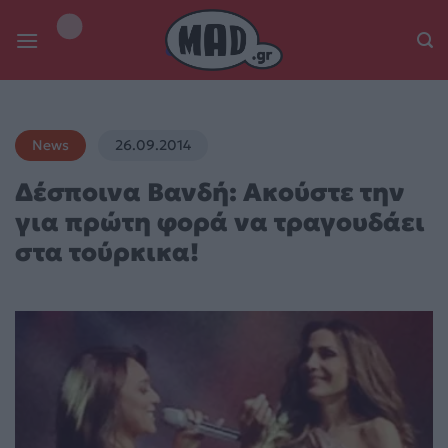
Skip
to
content
News
26.09.2014
Δέσποινα Βανδή: Ακούστε την
για πρώτη φορά να τραγουδάει
στα τούρκικα!