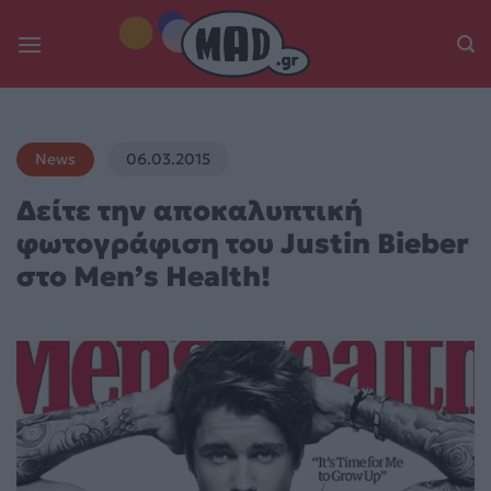
Skip
to
content
News
06.03.2015
Δείτε την αποκαλυπτική
φωτογράφιση του Justin Bieber
στο Men’s Health!