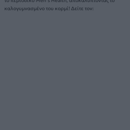
το περιοδικό Men’s Health, αποκαλύπτοντας το
καλογυμνασμένο του κορμί! Δείτε τον: