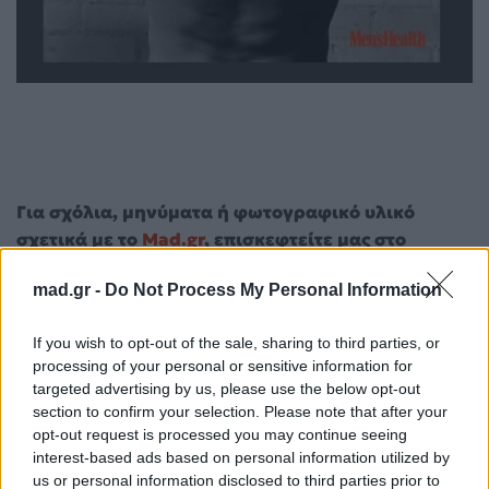
Για σχόλια, μηνύματα ή φωτογραφικό υλικό
σχετικά με το
Mad.gr
, επισκεφτείτε μας στο
Facebook
, επικοινωνήστε μέσω
Twitter
ή
mad.gr -
Do Not Process My Personal Information
ακολουθήστε μας στο
Instagram
.
Justin Bieber
Men's Health
If you wish to opt-out of the sale, sharing to third parties, or
processing of your personal or sensitive information for
targeted advertising by us, please use the below opt-out
Ακολουθήστε το
section to confirm your selection. Please note that after your
Mad.gr στο Google
opt-out request is processed you may continue seeing
News
interest-based ads based on personal information utilized by
us or personal information disclosed to third parties prior to