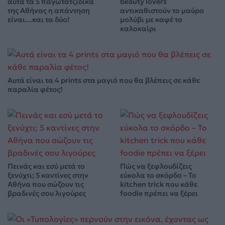
αυτά τα 5 παγωτατζίδικα
beauty lovers
της Αθήνας η απάντηση
αντικαθιστούν το μαύρο
είναι…και τα δύο!
μολύβι με καφέ το
καλοκαίρι
Αυτά είναι τα 4 prints στα μαγιό που θα βλέπεις σε κάθε
παραλία φέτος!
Πεινάς και εσύ μετά το
Πώς να ξεφλουδίζεις
ξενύχτι; 5 καντίνες στην
εύκολα το σκόρδο – Το
Αθήνα που σώζουν τις
kitchen trick που κάθε
βραδινές σου λιγούρες
foodie πρέπει να ξέρει