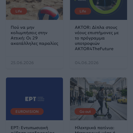
Life
Life
Πού να μην
AKTOR: Δίπλα στους
κολυμπήσεις στην
νέους επιστήμονες με
Αττική: Οι 29
το πρόγραμμα
ακατάλληλες παραλίες
υποτροφιών
AKTOR4TheFuture
25.06.2026
04.06.2026
EUROVISION
Go out
ΕΡΤ: Εντυπωσιακή
Ηλεκτρικά πατίνια:
αύξηση κερδοφορίας
Μεταφορικό μέσο ή