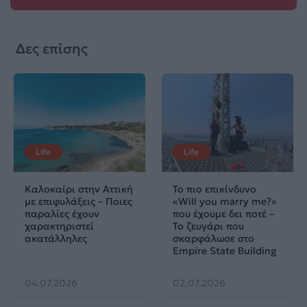
Δες επίσης
Life
Life
Καλοκαίρι στην Αττική
Το πιο επικίνδυνο
με επιφυλάξεις – Ποιες
«Will you marry me?»
παραλίες έχουν
που έχουμε δει ποτέ –
χαρακτηριστεί
Το ζευγάρι που
ακατάλληλες
σκαρφάλωσε στο
Empire State Building
04.07.2026
02.07.2026