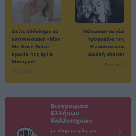
Δείτε ολόκληρο το
Πάτωσαν τα νέα
εντυπωσιακό «Kiss
τραγούδια της
Me Once Tour»
Madonna στα
special της Kylie
διεθνή charts!
Minogue!
29.12.2014
29.12.2014
Βιογραφικά
Ελλήνων
Καλλιτεχνών
με πληροφορίες για