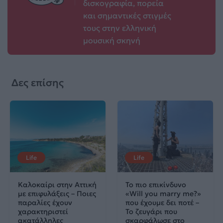
δισκογραφία, πορεία
και σημαντικές στιγμές
τους στην ελληνική
μουσική σκηνή
Δες επίσης
Life
Life
Καλοκαίρι στην Αττική
Το πιο επικίνδυνο
με επιφυλάξεις – Ποιες
«Will you marry me?»
παραλίες έχουν
που έχουμε δει ποτέ –
χαρακτηριστεί
Το ζευγάρι που
ακατάλληλες
σκαρφάλωσε στο