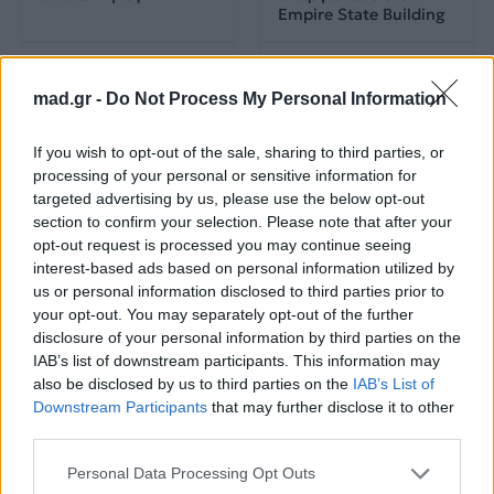
Empire State Building
04.07.2026
02.07.2026
mad.gr -
Do Not Process My Personal Information
If you wish to opt-out of the sale, sharing to third parties, or
processing of your personal or sensitive information for
targeted advertising by us, please use the below opt-out
section to confirm your selection. Please note that after your
opt-out request is processed you may continue seeing
News
Corporate News
interest-based ads based on personal information utilized by
us or personal information disclosed to third parties prior to
Πανελλαδικές 2026:
Μία κάρτα για όλες τις
your opt-out. You may separately opt-out of the further
Στην κορυφή των
προνοιακές παροχές!
disclosure of your personal information by third parties on the
βαθμολογιών η
IAB’s list of downstream participants. This information may
Λαρισαία Ιωάννα
also be disclosed by us to third parties on the
IAB’s List of
Παπακώστα με 19.780
μόρια
Downstream Participants
that may further disclose it to other
third parties.
26.06.2026
26.06.2026
Personal Data Processing Opt Outs