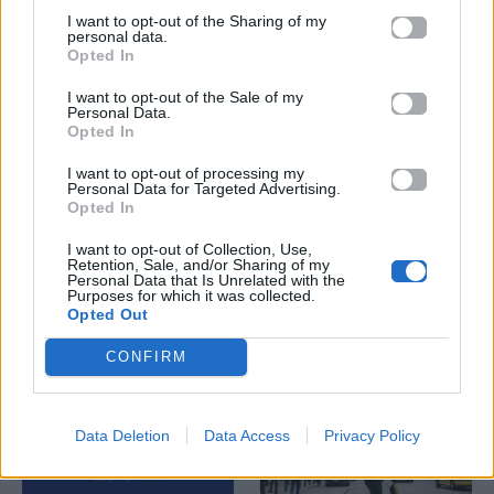
I want to opt-out of the Sharing of my
personal data.
Opted In
I want to opt-out of the Sale of my
Personal Data.
Opted In
Life
Life
I want to opt-out of processing my
Personal Data for Targeted Advertising.
Πού να μην
AKTOR: Δίπλα στους
Opted In
κολυμπήσεις στην
νέους επιστήμονες με
Αττική: Οι 29
το πρόγραμμα
I want to opt-out of Collection, Use,
Retention, Sale, and/or Sharing of my
ακατάλληλες παραλίες
υποτροφιών
Personal Data that Is Unrelated with the
AKTOR4TheFuture
Purposes for which it was collected.
Opted Out
25.06.2026
04.06.2026
CONFIRM
Data Deletion
Data Access
Privacy Policy