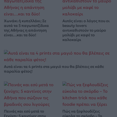
Χωνάκι ή κυπελλάκι; Σε
Αυτός είναι ο λόγος που οι
αυτά τα 5 παγωτατζίδικα
beauty lovers
της Αθήνας η απάντηση
αντικαθιστούν το μαύρο
είναι…και τα δύο!
μολύβι με καφέ το
καλοκαίρι
Αυτά είναι τα 4 prints στα μαγιό που θα βλέπεις σε κάθε
παραλία φέτος!
Πεινάς και εσύ μετά το
Πώς να ξεφλουδίζεις
ξενύχτι; 5 καντίνες στην
εύκολα το σκόρδο – Το