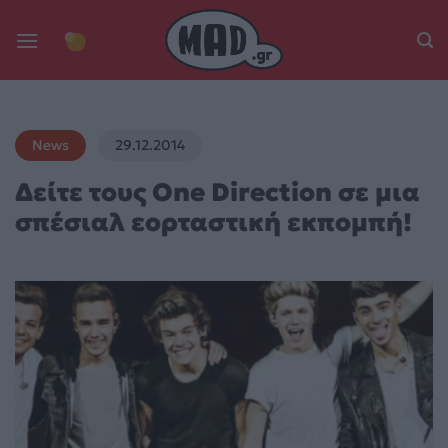
Skip
to
content
News
29.12.2014
Δείτε τους One Direction σε μια
σπέσιαλ εορταστική εκπομπή!