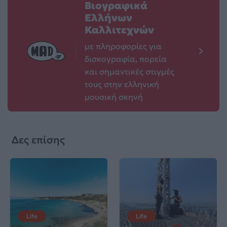
Βιογραφικά
Ελλήνων
Καλλιτεχνών
με πληροφορίες για
δισκογραφία, πορεία
και σημαντικές στιγμές
τους στην ελληνική
μουσική σκηνή
Δες επίσης
Life
Life