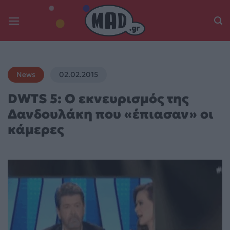
Skip
to
content
News
02.02.2015
DWTS 5: Ο εκνευρισμός της
Δανδουλάκη που «έπιασαν» οι
κάμερες