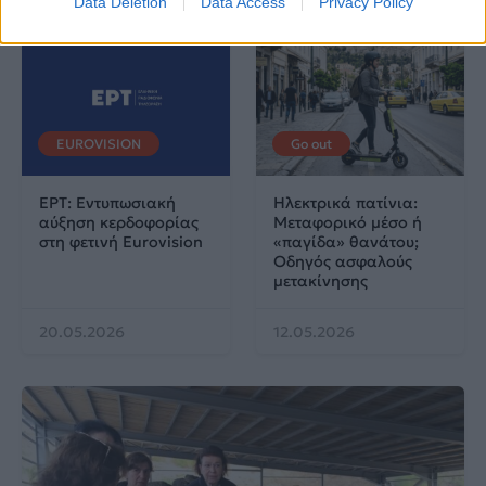
Data Deletion
Data Access
Privacy Policy
EUROVISION
Go out
ΕΡΤ: Εντυπωσιακή
Ηλεκτρικά πατίνια:
αύξηση κερδοφορίας
Μεταφορικό μέσο ή
στη φετινή Eurovision
«παγίδα» θανάτου;
Οδηγός ασφαλούς
μετακίνησης
20.05.2026
12.05.2026