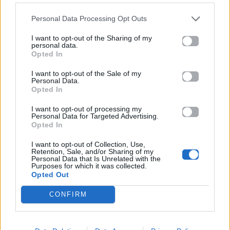
Παπακώστα με 19.780
μόρια
Personal Data Processing Opt Outs
I want to opt-out of the Sharing of my
26.06.2026
26.06.2026
personal data.
Opted In
I want to opt-out of the Sale of my
Personal Data.
Opted In
I want to opt-out of processing my
Personal Data for Targeted Advertising.
Opted In
Life
Life
I want to opt-out of Collection, Use,
Retention, Sale, and/or Sharing of my
Πού να μην
AKTOR: Δίπλα στους
Personal Data that Is Unrelated with the
κολυμπήσεις στην
νέους επιστήμονες με
Purposes for which it was collected.
Αττική: Οι 29
το πρόγραμμα
Opted Out
ακατάλληλες παραλίες
υποτροφιών
AKTOR4TheFuture
CONFIRM
25.06.2026
04.06.2026