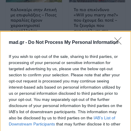
Καλοκαίρι στην Αττική
Το πιο επικίνδυνο
με επιφυλάξεις – Ποιες
«Will you marry me?»
παραλίες έχουν
που έχουμε δει ποτέ –
χαρακτηριστεί
Το ζευγάρι που
ακατάλληλες
σκαρφάλωσε στο
Empire State Building
mad.gr -
Do Not Process My Personal Information
04.07.2026
02.07.2026
If you wish to opt-out of the sale, sharing to third parties, or
processing of your personal or sensitive information for
targeted advertising by us, please use the below opt-out
section to confirm your selection. Please note that after your
opt-out request is processed you may continue seeing
interest-based ads based on personal information utilized by
us or personal information disclosed to third parties prior to
News
Corporate News
your opt-out. You may separately opt-out of the further
disclosure of your personal information by third parties on the
IAB’s list of downstream participants. This information may
Πανελλαδικές 2026:
Μία κάρτα για όλες τις
also be disclosed by us to third parties on the
IAB’s List of
Στην κορυφή των
προνοιακές παροχές!
Downstream Participants
that may further disclose it to other
βαθμολογιών η
Λαρισαία Ιωάννα
third parties.