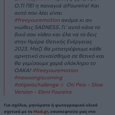
Ο,ΤΙ ΠΕΙ η παναγιά @Foureira! Και
αυτό που λέει είναι
#freeyouremotion
ακόμα κι αν
νιώθεις SADNESS. Γι’ αυτό κάνε το
δικό σου video και έλα να το δεις
στην Ημέρα Θετικής Ενέργειας
2023. Μαζί θα μετατρέψουμε κάθε
αρνητικό συναίσθημα σε θετικό και
θα γεμίσουμε χαρά ολόκληρο το
ΟΑΚΑ!
#freeyouremotion
#newsongiscoming
#otipeischallenge
♬ Oti Peis – Slow
Version – Eleni Foureira
Για σχόλια, μηνύματα ή φωτογραφικό υλικό
σχετικά με το
Mad.gr
, επισκεφτείτε μας στο