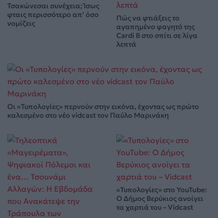
Τσακώνεσαι συνέχεια; Ίσως
φταις περισσότερο απ’ όσο
Πώς να φτιάξεις το
νομίζεις
αγαπημένο φαγητό της
Cardi B στο σπίτι σε λίγα
λεπτά
Οι «Τυπολογίες» περνούν στην εικόνα, έχοντας ως πρώτο
καλεσμένο στο νέο vidcast τον Παύλο Μαρινάκη
«Τυπολογίες» στο YouTube:
Ο Δήμος Βερύκιος ανοίγει
τα χαρτιά του – Vidcast