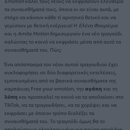
Emotion
καλεί τους νέους να εκφράσουν ελεύθερα
τα συναισθήματά τους, όποια κι αν είναι αυτά, με
στόχο να κάνουν κάθε τί αρνητικό θετικό και να
γεμίσουν με θετική ενέργεια! Η
Ελένη Φουρέιρα
και η
Amita Motion
δημιουργούν ένα νέο τραγούδι
καλώντας το κοινό να εκφράσει μέσα από αυτό τα
συναισθήματά του. Πώς;
Ένα απόσπασμα του νέου αυτού τραγουδιού έχει
κυκλοφορήσει σε δύο διαφορετικές εκτελέσεις,
εμπνευσμένες από τα βασικά συναισθήματα της
καμπάνιας Free your emotion, την
αγάπη
και τη
λύπη
και προσκαλεί το κοινό να τα απολαύσει στο
TikTok, να τα τραγουδήσει, να τα χορέψει και να
εκφράσει με όποιον τρόπο διαλέξει τα
συναισθήματά του. Το τραγούδι όμως θα το
απολαύσουμε ολοκληρωμένο για πρώτη φορά live