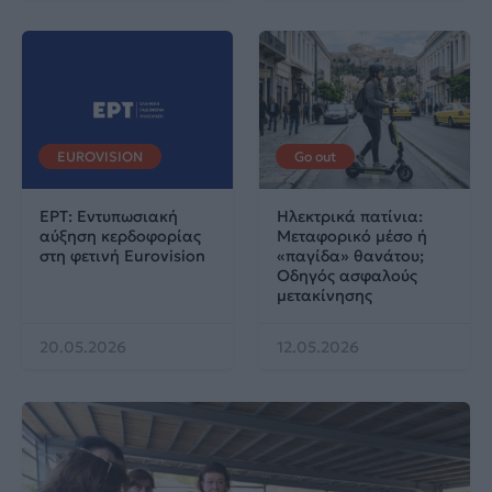
EUROVISION
Go out
ΕΡΤ: Εντυπωσιακή
Ηλεκτρικά πατίνια:
αύξηση κερδοφορίας
Μεταφορικό μέσο ή
στη φετινή Eurovision
«παγίδα» θανάτου;
Οδηγός ασφαλούς
μετακίνησης
20.05.2026
12.05.2026