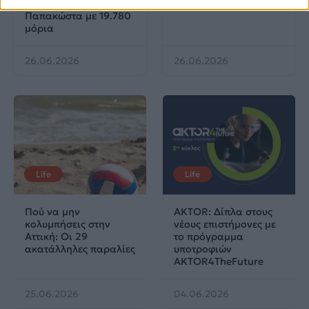
Λαρισαία Ιωάννα
Παπακώστα με 19.780
μόρια
26.06.2026
26.06.2026
Life
Life
Πού να μην
AKTOR: Δίπλα στους
κολυμπήσεις στην
νέους επιστήμονες με
Αττική: Οι 29
το πρόγραμμα
ακατάλληλες παραλίες
υποτροφιών
AKTOR4TheFuture
25.06.2026
04.06.2026