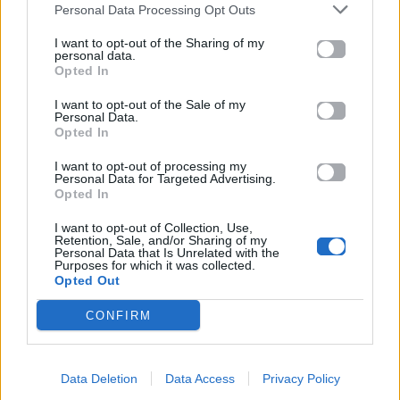
Personal Data Processing Opt Outs
Καλοκαίρι στην Αττική
Το πιο επικίνδυνο
I want to opt-out of the Sharing of my
με επιφυλάξεις – Ποιες
«Will you marry me?»
personal data.
παραλίες έχουν
που έχουμε δει ποτέ –
Opted In
χαρακτηριστεί
Το ζευγάρι που
ακατάλληλες
σκαρφάλωσε στο
I want to opt-out of the Sale of my
Personal Data.
Empire State Building
Opted In
04.07.2026
02.07.2026
I want to opt-out of processing my
Personal Data for Targeted Advertising.
Opted In
I want to opt-out of Collection, Use,
Retention, Sale, and/or Sharing of my
Personal Data that Is Unrelated with the
Purposes for which it was collected.
Opted Out
News
Corporate News
CONFIRM
Πανελλαδικές 2026:
Μία κάρτα για όλες τις
Στην κορυφή των
προνοιακές παροχές!
Data Deletion
Data Access
Privacy Policy
βαθμολογιών η