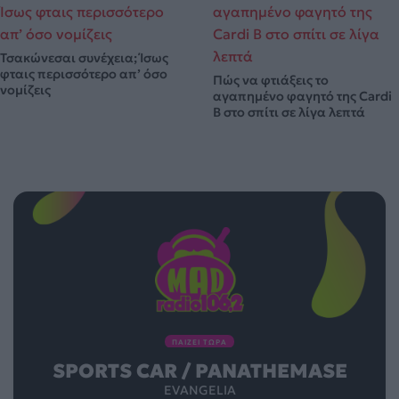
Τσακώνεσαι συνέχεια; Ίσως
φταις περισσότερο απ’ όσο
Πώς να φτιάξεις το
νομίζεις
αγαπημένο φαγητό της Cardi
B στο σπίτι σε λίγα λεπτά
ΠΑΙΖΕΙ ΤΩΡΑ
SPORTS CAR / PANATHEMASE
EVANGELIA