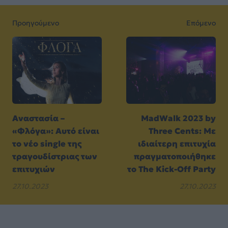
Προηγούμενο
Επόμενο
Αναστασία –
MadWalk 2023 by
«Φλόγα»: Αυτό είναι
Three Cents: Με
το νέο single της
ιδιαίτερη επιτυχία
τραγουδίστριας των
πραγματοποιήθηκε
επιτυχιών
το The Kick-Off Party
27.10.2023
27.10.2023