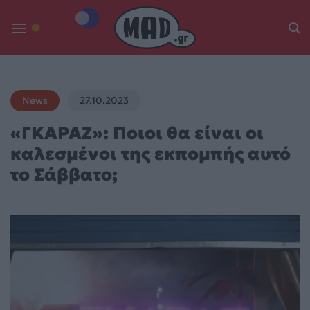
Skip
to
content
News
27.10.2023
«ΓΚΑΡΑΖ»: Ποιοι θα είναι οι
καλεσμένοι της εκπομπής αυτό
το Σάββατο;