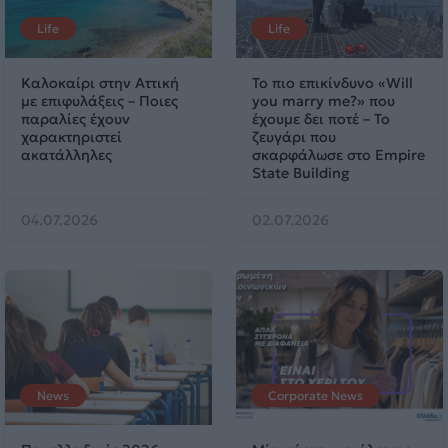
Life
Life
Καλοκαίρι στην Αττική
Το πιο επικίνδυνο «Will
με επιφυλάξεις – Ποιες
you marry me?» που
παραλίες έχουν
έχουμε δει ποτέ – Το
χαρακτηριστεί
ζευγάρι που
ακατάλληλες
σκαρφάλωσε στο Empire
State Building
04.07.2026
02.07.2026
News
Corporate News