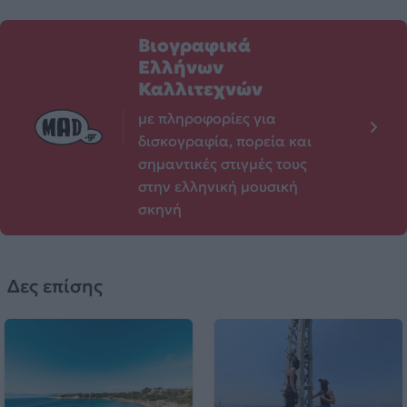
Βιογραφικά
Ελλήνων
Καλλιτεχνών
με πληροφορίες για
δισκογραφία, πορεία και
σημαντικές στιγμές τους
στην ελληνική μουσική
σκηνή
Δες επίσης