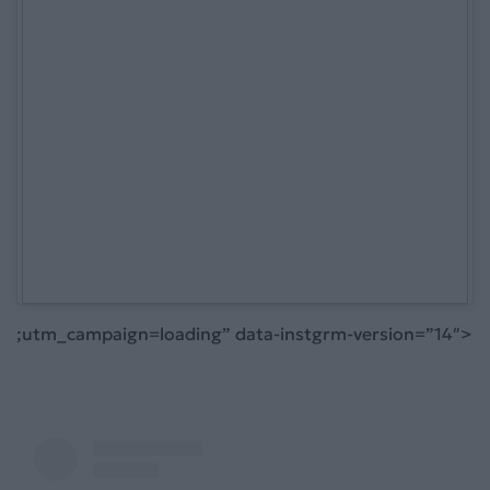
;utm_campaign=loading” data-instgrm-version=”14″>