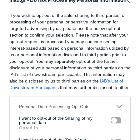
mad.gr -
Do Not Process My Personal Information
If you wish to opt-out of the sale, sharing to third parties, or
processing of your personal or sensitive information for
targeted advertising by us, please use the below opt-out
section to confirm your selection. Please note that after your
opt-out request is processed you may continue seeing
interest-based ads based on personal information utilized by
us or personal information disclosed to third parties prior to
your opt-out. You may separately opt-out of the further
disclosure of your personal information by third parties on the
IAB’s list of downstream participants. This information may
;utm_campaign=loading” target=”_blank” rel=”noopener”>A post
also be disclosed by us to third parties on the
IAB’s List of
shared by Action24 (@action24tv)
Downstream Participants
that may further disclose it to other
third parties.
Personal Data Processing Opt Outs
Για σχόλια, μηνύματα ή φωτογραφικό υλικό
σχετικά με το
Mad.gr
, επισκεφτείτε μας στο
I want to opt-out of the Sharing of my
personal data.
Facebook
, επικοινωνήστε μέσω
Twitter
ή
Opted In
ακολουθήστε μας στο
Instagram
.
I want to opt-out of the Sale of my