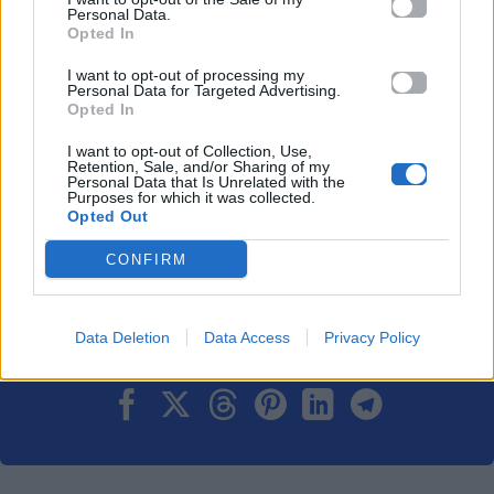
Personal Data.
Action 24
ΓΚΑΡΑΖ
Ζήσης Ρούμπος
Opted In
I want to opt-out of processing my
Ακολουθήστε το
Personal Data for Targeted Advertising.
Mad.gr στο Google
Opted In
News
I want to opt-out of Collection, Use,
Retention, Sale, and/or Sharing of my
Personal Data that Is Unrelated with the
Ακολουθήστε το
Purposes for which it was collected.
Mad.gr στο MSN
Opted Out
CONFIRM
Data Deletion
Data Access
Privacy Policy
Μοιράσου αυτό το άρθρο