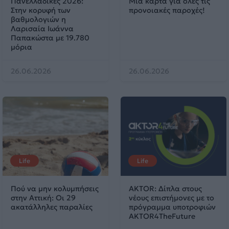
Πανελλαδικές 2026:
Μία κάρτα για όλες τις
Στην κορυφή των
προνοιακές παροχές!
βαθμολογιών η
Λαρισαία Ιωάννα
Παπακώστα με 19.780
μόρια
26.06.2026
26.06.2026
Life
Life
Πού να μην κολυμπήσεις
AKTOR: Δίπλα στους
στην Αττική: Οι 29
νέους επιστήμονες με το
ακατάλληλες παραλίες
πρόγραμμα υποτροφιών
AKTOR4TheFuture