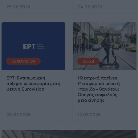
25.06.2026
04.06.2026
EUROVISION
Go out
ΕΡΤ: Εντυπωσιακή
Ηλεκτρικά πατίνια:
αύξηση κερδοφορίας στη
Μεταφορικό μέσο ή
φετινή Eurovision
«παγίδα» θανάτου;
Οδηγός ασφαλούς
μετακίνησης
20.05.2026
12.05.2026