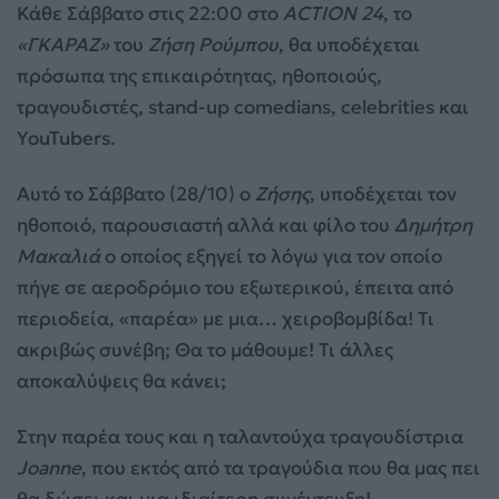
Κάθε Σάββατο στις 22:00 στο
ACTION 24
, το
«ΓΚΑΡΑΖ»
του
Ζήση Ρούμπου
, θα υποδέχεται
πρόσωπα της επικαιρότητας, ηθοποιούς,
τραγουδιστές, stand-up comedians, celebrities και
YouTubers.
Αυτό το Σάββατο (28/10) ο
Ζήσης
, υποδέχεται τον
ηθοποιό, παρουσιαστή αλλά και φίλο του
Δημήτρη
Μακαλιά
ο οποίος εξηγεί το λόγω για τον οποίο
πήγε σε αεροδρόμιο του εξωτερικού, έπειτα από
περιοδεία, «παρέα» με μια… χειροβομβίδα! Τι
ακριβώς συνέβη; Θα το μάθουμε! Τι άλλες
αποκαλύψεις θα κάνει;
Στην παρέα τους και η ταλαντούχα τραγουδίστρια
Joanne
, που εκτός από τα τραγούδια που θα μας πει
θα δώσει και μια ιδιαίτερη συνέντευξη!