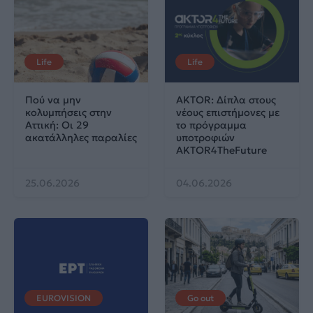
Life
Life
Πού να μην
AKTOR: Δίπλα στους
κολυμπήσεις στην
νέους επιστήμονες με
Αττική: Οι 29
το πρόγραμμα
ακατάλληλες παραλίες
υποτροφιών
AKTOR4TheFuture
25.06.2026
04.06.2026
EUROVISION
Go out