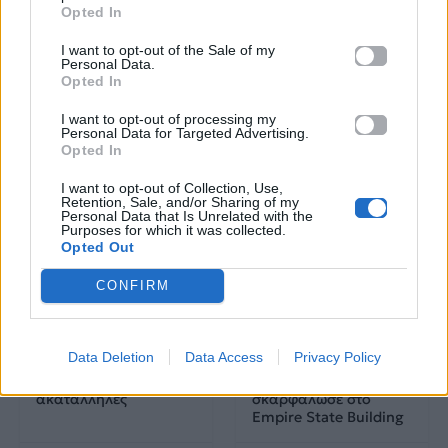
τους στην ελληνική
Opted In
μουσική σκηνή
I want to opt-out of the Sale of my
Personal Data.
Opted In
Δες επίσης
I want to opt-out of processing my
Personal Data for Targeted Advertising.
Opted In
I want to opt-out of Collection, Use,
Retention, Sale, and/or Sharing of my
Personal Data that Is Unrelated with the
Purposes for which it was collected.
Opted Out
Life
Life
CONFIRM
Καλοκαίρι στην Αττική
Το πιο επικίνδυνο
με επιφυλάξεις – Ποιες
«Will you marry me?»
Data Deletion
Data Access
Privacy Policy
παραλίες έχουν
που έχουμε δει ποτέ –
χαρακτηριστεί
Το ζευγάρι που
ακατάλληλες
σκαρφάλωσε στο
Empire State Building