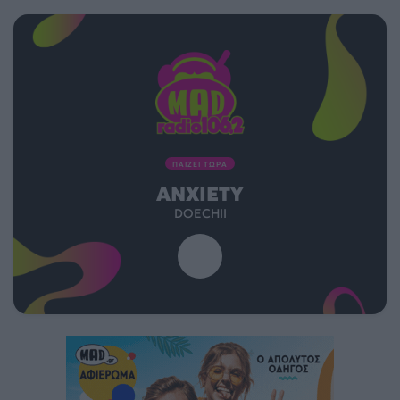
ΠΑΙΖΕΙ ΤΩΡΑ
ANXIETY
DOECHII