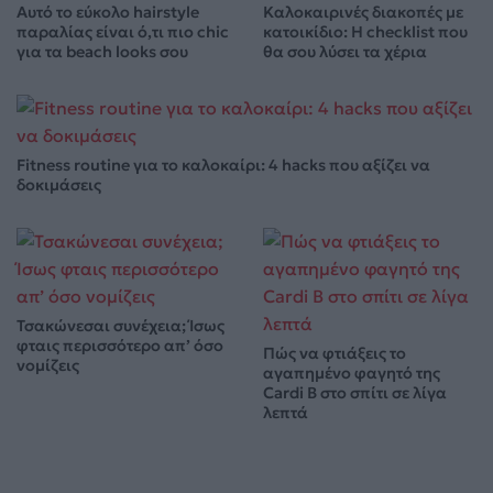
Αυτό το εύκολο hairstyle
Καλοκαιρινές διακοπές με
παραλίας είναι ό,τι πιο chic
κατοικίδιο: Η checklist που
για τα beach looks σου
θα σου λύσει τα χέρια
Fitness routine για το καλοκαίρι: 4 hacks που αξίζει να
δοκιμάσεις
Τσακώνεσαι συνέχεια; Ίσως
φταις περισσότερο απ’ όσο
Πώς να φτιάξεις το
νομίζεις
αγαπημένο φαγητό της
Cardi B στο σπίτι σε λίγα
λεπτά