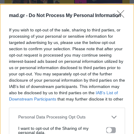
mad.gr -
Do Not Process My Personal Information
Πέτρος Ιακωβίδης
Ελένη Φουρέιρα &
If you wish to opt-out of the sale, sharing to third parties, or
& Foxy Lee | Mad
Mc Daddy | Mad
processing of your personal or sensitive information for
VMA 2023 από τη
VMA 2023 από τη
targeted advertising by us, please use the below opt-out
ΔΕΗ
ΔΕΗ
section to confirm your selection. Please note that after your
opt-out request is processed you may continue seeing
17.06.2023
17.06.2023
interest-based ads based on personal information utilized by
us or personal information disclosed to third parties prior to
your opt-out. You may separately opt-out of the further
disclosure of your personal information by third parties on the
IAB’s list of downstream participants. This information may
Βιογραφικά
also be disclosed by us to third parties on the
IAB’s List of
Ελλήνων
Downstream Participants
that may further disclose it to other
Καλλιτεχνών
third parties.
με πληροφορίες για
Personal Data Processing Opt Outs
δισκογραφία, πορεία
I want to opt-out of the Sharing of my
και σημαντικές στιγμές
personal data.