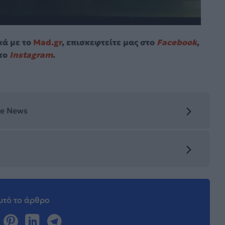
κά με το
Mad.gr
, επισκεφτείτε μας στο
Facebook
,
το
Instagram
.
le News
τό το άρθρο