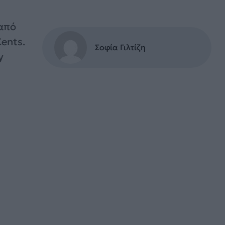
 από
ents.
Σοφία Γιλτίζη
y