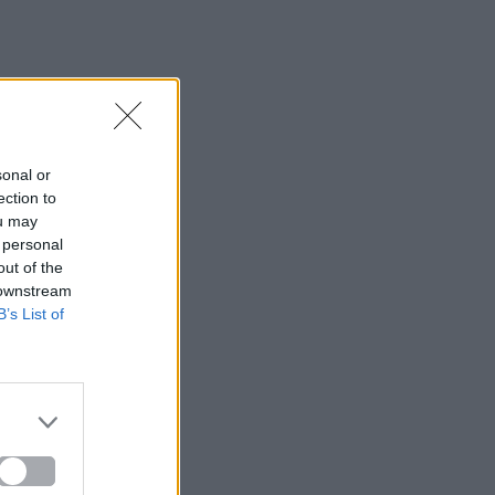
sonal or
ection to
ou may
 personal
out of the
 downstream
B’s List of