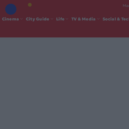
Mad
Cinema
City Guide
Life
TV & Media
Social & Te