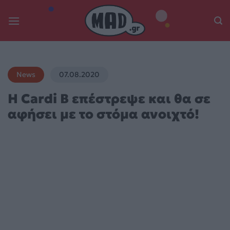
Skip
to
content
News
07.08.2020
H Cardi B επέστρεψε και θα σε
αφήσει με το στόμα ανοιχτό!