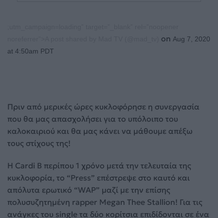
;utm_campaign=loading” target=”_blank” rel=”noopener
on
noreferrer”>A post shared by Mad TV (@mad_tv)
Aug 7, 2020
at 4:50am PDT
Πριν από μερικές ώρες κυκλοφόρησε η συνεργασία
που θα μας απασχολήσει για το υπόλοιπο του
καλοκαιριού και θα μας κάνει να μάθουμε απέξω
τους στίχους της!
Η Cardi B περίπου 1 χρόνο μετά την τελευταία της
κυκλοφορία, το “Press” επέστρεψε στο καυτό και
απόλυτα ερωτικό “WAP” μαζί με την επίσης
πολυσυζητημένη rapper Megan Thee Stallion! Για τις
ανάγκες του single τα δύο κορίτσια επιδίδονται σε ένα