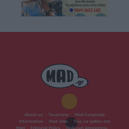
About us
|
Ταυτότητα
|
Mad Corporate
Information
|
Mad Jobs
|
Πώς να έρθεις στο
Mad
|
Editorial Policy
|
Πολιτική Απορρήτου
|