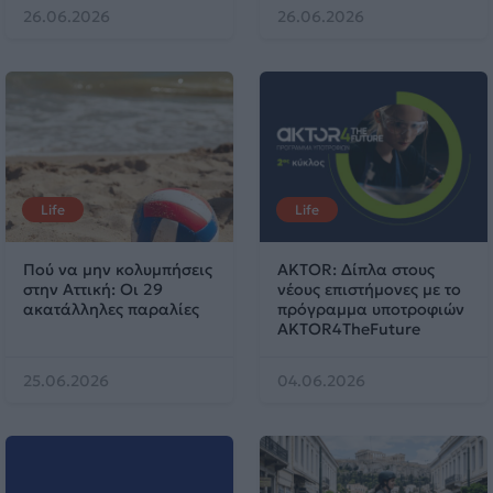
26.06.2026
26.06.2026
Life
Life
Πού να μην κολυμπήσεις
AKTOR: Δίπλα στους
στην Αττική: Οι 29
νέους επιστήμονες με το
ακατάλληλες παραλίες
πρόγραμμα υποτροφιών
AKTOR4TheFuture
25.06.2026
04.06.2026