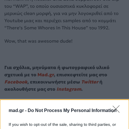
του “WAP”, το οποίο ουσιαστικά κυκλοφορεί σε
μερικώς clean μορφή, για να μην λογοκριθεί από το
Youtube μιας και περιέχει samples από το κομμάτι
“There’s Some Whores In This House” του 1992.
Wow, that was awesome dude!
Για σχόλια, μηνύματα ή φωτογραφικό υλικό
σχετικά με το
Mad.gr
, επισκεφτείτε μας στο
Facebook
, επικοινωνήστε μέσω
Twitter
ή
ακολουθήστε μας στο
Instagram
.
Cardi B
mad-radio-top-news
madtvfeatured
Megan Thee
Stallion
mad.gr -
Do Not Process My Personal Information
Ακολουθήστε το
If you wish to opt-out of the sale, sharing to third parties, or