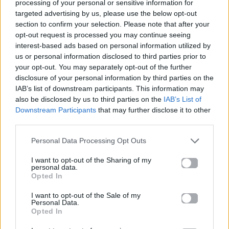
Mad.gr στο Google
processing of your personal or sensitive information for
News
targeted advertising by us, please use the below opt-out
section to confirm your selection. Please note that after your
opt-out request is processed you may continue seeing
Ακολουθήστε το
interest-based ads based on personal information utilized by
Mad.gr στο MSN
us or personal information disclosed to third parties prior to
your opt-out. You may separately opt-out of the further
disclosure of your personal information by third parties on the
IAB’s list of downstream participants. This information may
also be disclosed by us to third parties on the
IAB’s List of
Downstream Participants
that may further disclose it to other
Μοιράσου αυτό το άρθρο
third parties.
Personal Data Processing Opt Outs
I want to opt-out of the Sharing of my
personal data.
Opted In
I want to opt-out of the Sale of my
Προηγούμενο
Επόμενο
Personal Data.
Opted In
Η Ariana Grande, η