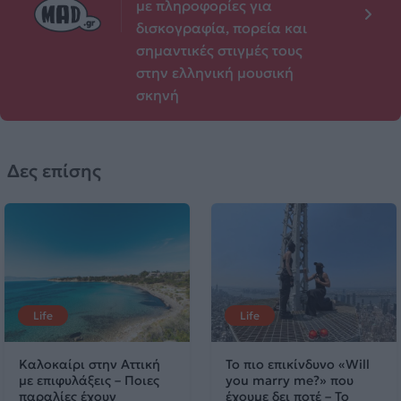
με πληροφορίες για
δισκογραφία, πορεία και
σημαντικές στιγμές τους
στην ελληνική μουσική
σκηνή
Δες επίσης
Life
Life
Καλοκαίρι στην Αττική
Το πιο επικίνδυνο «Will
με επιφυλάξεις – Ποιες
you marry me?» που
παραλίες έχουν
έχουμε δει ποτέ – Το