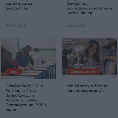
χαρακτηριστεί
ζευγάρι που
ακατάλληλες
σκαρφάλωσε στο Empire
State Building
04.07.2026
02.07.2026
News
Corporate News
Πανελλαδικές 2026:
Μία κάρτα για όλες τις
Στην κορυφή των
προνοιακές παροχές!
βαθμολογιών η
Λαρισαία Ιωάννα
Παπακώστα με 19.780
μόρια