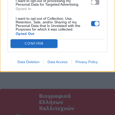
I want to opt-out of processing my
Dua Lipa και η
Personal Data for Targeted Advertising.
Halsey δείχνουν την
Opted In
υποστήριξή τους
I want to opt-out of Collection, Use,
στον Λίβανο!
Retention, Sale, and/or Sharing of my
Personal Data that Is Unrelated with the
Purposes for which it was collected.
06.08.2020
Opted Out
Η Rihanna έχει
κατακτήσει 6
CONFIRM
παγκόσμια ρεκόρ
Guinness!
Data Deletion
Data Access
Privacy Policy
10.08.2020
Βιογραφικά
Ελλήνων
Καλλιτεχνών