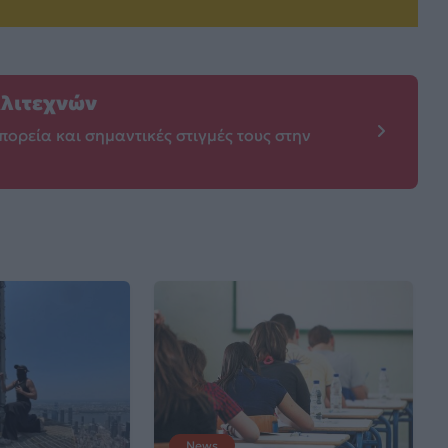
λλιτεχνών
πορεία και σημαντικές στιγμές τους στην
News