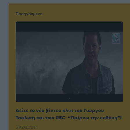
Προηγούμενο
Δείτε το νέο βίντεο κλιπ του Γιώργου
Τσαλίκη και των REC- “Παίρνω την ευθύνη”!
29.05.2014