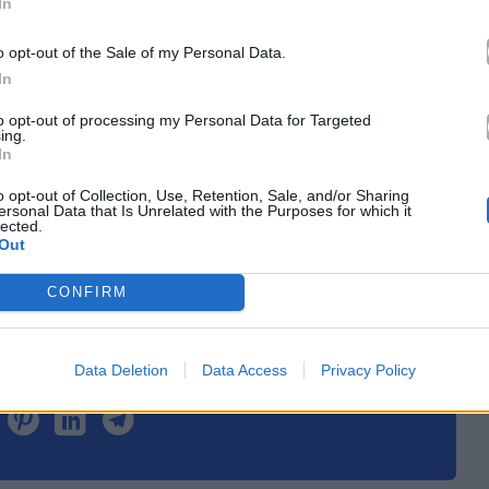
In
κά με το
Mad.gr
, επισκεφτείτε μας στο
Facebook
,
o opt-out of the Sale of my Personal Data.
το
Instagram
.
In
to opt-out of processing my Personal Data for Targeted
ing.
In
le News
o opt-out of Collection, Use, Retention, Sale, and/or Sharing
ersonal Data that Is Unrelated with the Purposes for which it
lected.
Out
CONFIRM
Data Deletion
Data Access
Privacy Policy
τό το άρθρο