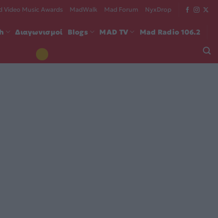
 Video Music Awards
MadWalk
Mad Forum
NyxDrop
ch
Διαγωνισμοί
Blogs
MAD TV
Mad Radio 106.2