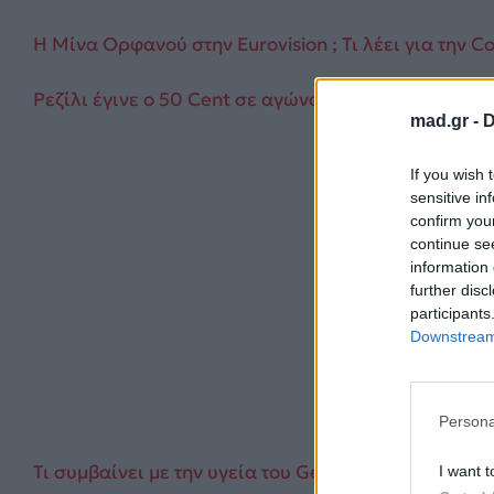
Η Μίνα Ορφανού στην Eurovision ; Τι λέει για την Co
Ρεζίλι έγινε ο 50 Cent σε αγώνα μπέιζμπολ! – Δείτε
mad.gr -
D
If you wish 
sensitive in
confirm you
continue se
information 
further disc
participants
Downstream 
Persona
Τι συμβαίνει με την υγεία του George Michael ; Παν
I want t