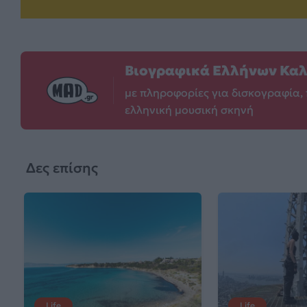
Βιογραφικά Ελλήνων Κα
με πληροφορίες για δισκογραφία, 
ελληνική μουσική σκηνή
Δες επίσης
Life
Life