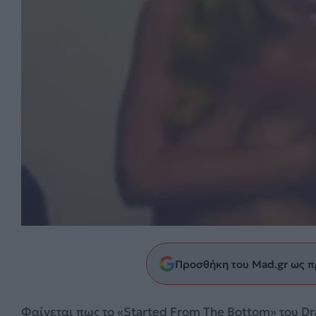
Προσθήκη του Mad.gr ως π
Φαίνεται πως το «Started From The Bottom» του Dra