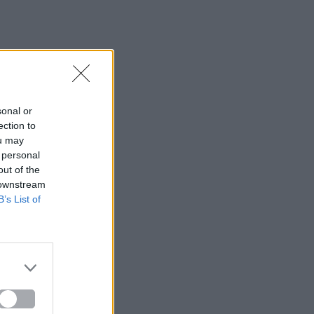
sonal or
ection to
ou may
 personal
out of the
 downstream
B’s List of