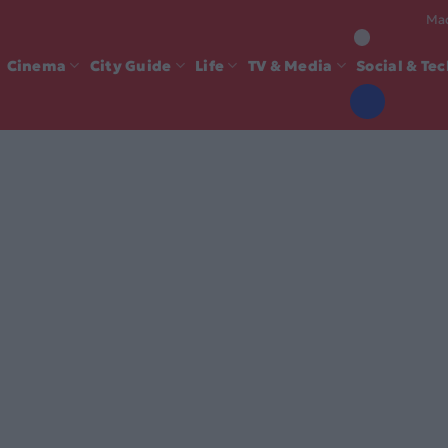
Mad
Cinema
City Guide
Life
TV & Media
Social & Te