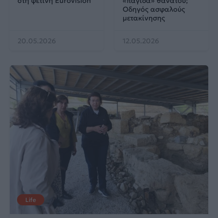
στη φετινή Eurovision
«παγίδα» θανάτου;
Οδηγός ασφαλούς
μετακίνησης
20.05.2026
12.05.2026
Life