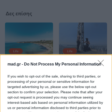
Δες επίσης
Life
Life
mad.gr -
Do Not Process My Personal Information
Καλοκαίρι στην Αττική
Το πιο επικίνδυνο
με επιφυλάξεις – Ποιες
«Will you marry me?»
παραλίες έχουν
που έχουμε δει ποτέ –
If you wish to opt-out of the sale, sharing to third parties, or
χαρακτηριστεί
Το ζευγάρι που
processing of your personal or sensitive information for
ακατάλληλες
σκαρφάλωσε στο
targeted advertising by us, please use the below opt-out
Empire State Building
section to confirm your selection. Please note that after your
opt-out request is processed you may continue seeing
04.07.2026
02.07.2026
interest-based ads based on personal information utilized by
us or personal information disclosed to third parties prior to