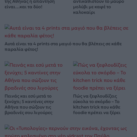
της Αθήνας η απάντηση
αντικαθιστούν το μαύρο
είναι…και τα δύο!
μολύβι με καφέ το
καλοκαίρι
Αυτά είναι τα 4 prints στα μαγιό που θα βλέπεις σε κάθε
παραλία φέτος!
Πεινάς και εσύ μετά το
Πώς να ξεφλουδίζεις
ξενύχτι; 5 καντίνες στην
εύκολα το σκόρδο – Το
Αθήνα που σώζουν τις
kitchen trick που κάθε
βραδινές σου λιγούρες
foodie πρέπει να ξέρει