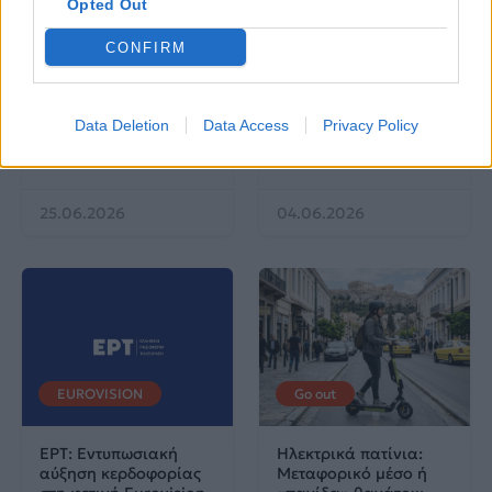
Opted Out
Life
Life
CONFIRM
Πού να μην
AKTOR: Δίπλα στους
κολυμπήσεις στην
νέους επιστήμονες με
Αττική: Οι 29
το πρόγραμμα
Data Deletion
Data Access
Privacy Policy
ακατάλληλες παραλίες
υποτροφιών
AKTOR4TheFuture
25.06.2026
04.06.2026
EUROVISION
Go out
ΕΡΤ: Εντυπωσιακή
Ηλεκτρικά πατίνια:
αύξηση κερδοφορίας
Μεταφορικό μέσο ή