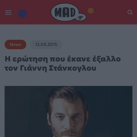
Skip
to
content
News
12.03.2015
Η ερώτηση που έκανε έξαλλο
τον Γιάννη Στάνκογλου