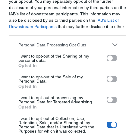
your opt-out. You may separately opt-out of the further
disclosure of your personal information by third parties on the
IAB’s list of downstream participants. This information may
also be disclosed by us to third parties on the
IAB’s List of
Downstream Participants
that may further disclose it to other
third parties.
News
Corporate News
Personal Data Processing Opt Outs
Πανελλαδικές 2026:
Μία κάρτα για όλες τις
Στην κορυφή των
προνοιακές παροχές!
I want to opt-out of the Sharing of my
personal data.
βαθμολογιών η
Opted In
Λαρισαία Ιωάννα
Παπακώστα με 19.780
I want to opt-out of the Sale of my
μόρια
Personal Data.
Opted In
26.06.2026
26.06.2026
I want to opt-out of processing my
Personal Data for Targeted Advertising.
Opted In
I want to opt-out of Collection, Use,
Retention, Sale, and/or Sharing of my
Personal Data that Is Unrelated with the
Purposes for which it was collected.