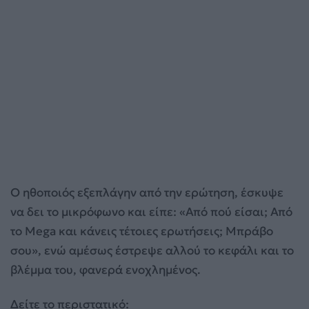
Ο ηθοποιός εξεπλάγην από την ερώτηση, έσκυψε
να δει το μικρόφωνο και είπε: «Από πού είσαι; Από
το Μega και κάνεις τέτοιες ερωτήσεις; Μπράβο
σου», ενώ αμέσως έστρεψε αλλού το κεφάλι και το
βλέμμα του, φανερά ενοχλημένος.
Δείτε το περιστατικό: