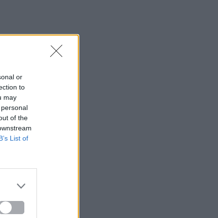
sonal or
ection to
ou may
 personal
out of the
 downstream
B’s List of