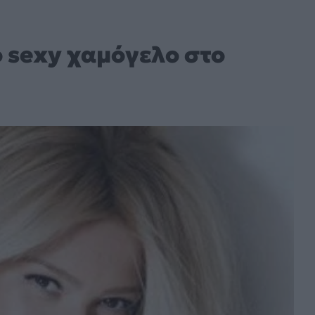
ο sexy χαμόγελο στο