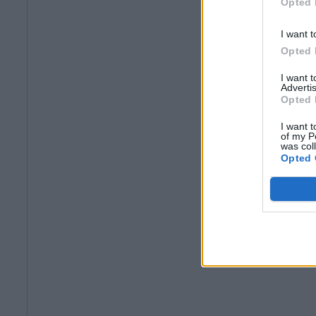
Opted 
I want t
Opted 
I want 
Advertis
Opted 
I want t
of my P
was col
Opted 