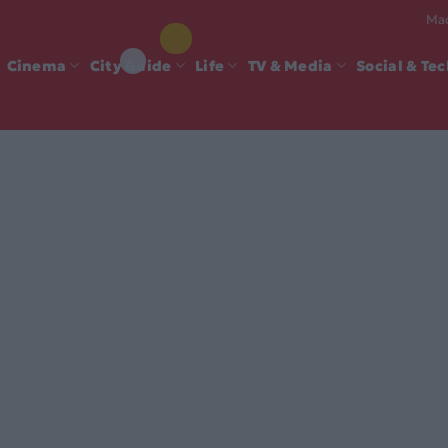
Mad
Cinema
City Guide
Life
TV & Media
Social & Te