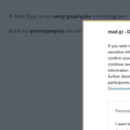
Τι λέτε; Έχει το πιο
sexy χαμόγελο
στο Instagram;
Δείτε τις
φωτογραφίες
και πείτε μας την γνώμη σα
mad.gr -
D
If you wish 
sensitive in
confirm you
continue se
information 
further disc
participants
Downstream 
Persona
I want t