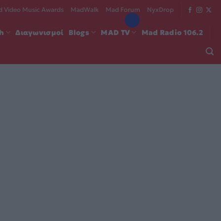
 Video Music Awards
MadWalk
Mad Forum
NyxDrop
ch
Διαγωνισμοί
Blogs
MAD TV
Mad Radio 106.2