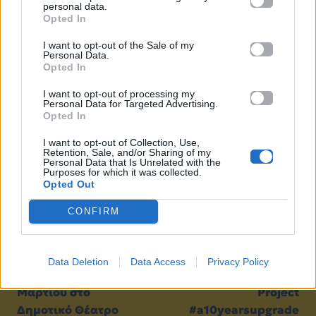
personal data.
Opted In
I want to opt-out of the Sale of my
Personal Data.
Opted In
I want to opt-out of processing my
Personal Data for Targeted Advertising.
Προηγούμενο
Επόμενο
Opted In
I want to opt-out of Collection, Use,
Retention, Sale, and/or Sharing of my
Personal Data that Is Unrelated with the
Purposes for which it was collected.
Opted Out
CONFIRM
Ο ΜΑΚΜΠΕΘ του
MadWalk 2020 by
Ουίλιαμ Σαίξπηρ από
Serkova Crystal Pure
Data Deletion
Data Access
Privacy Policy
την Πέμπτη 12
The Fashion Music
Μαρτίου στο
Project
Δημοτικό Θέατρο
#a10yearsupgrade