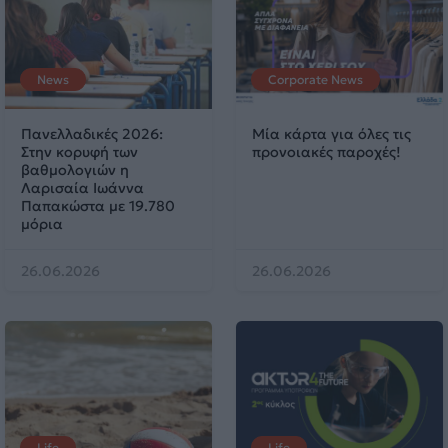
News
Corporate News
Πανελλαδικές 2026:
Μία κάρτα για όλες τις
Στην κορυφή των
προνοιακές παροχές!
βαθμολογιών η
Λαρισαία Ιωάννα
Παπακώστα με 19.780
μόρια
26.06.2026
26.06.2026
Life
Life