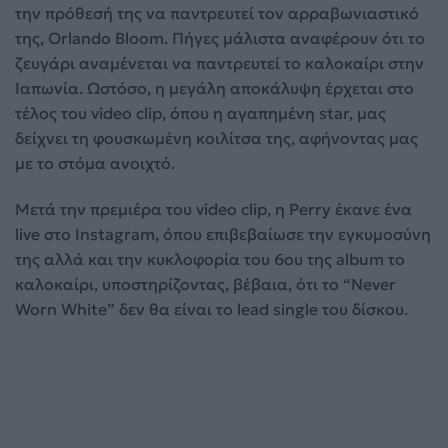
την πρόθεσή της να παντρευτεί τον αρραβωνιαστικό
της, Orlando Bloom. Πήγες μάλιστα αναφέρουν ότι το
ζευγάρι αναμένεται να παντρευτεί το καλοκαίρι στην
Ιαπωνία. Ωστόσο, η μεγάλη αποκάλυψη έρχεται στο
τέλος του video clip, όπου η αγαπημένη star, μας
δείχνει τη φουσκωμένη κοιλίτσα της, αφήνοντας μας
με το στόμα ανοιχτό.
Μετά την πρεμιέρα του video clip, η Perry έκανε ένα
live στο Instagram, όπου επιβεβαίωσε την εγκυμοσύνη
της αλλά και την κυκλοφορία του 6ου της album το
καλοκαίρι, υποστηρίζοντας, βέβαια, ότι το “Never
Worn White” δεν θα είναι το lead single του δίσκου.