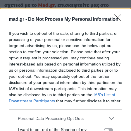
σχετικά με το
Mad.gr
, επισκεφτείτε μας στο
Facebook
, επικοινωνήστε μέσω
Twitter
ή
mad.gr -
Do Not Process My Personal Information
ακολουθήστε μας στο
Instagram
.
Katy Perry
mad-radio-top-news
madtvfeatured
ORLANDO
If you wish to opt-out of the sale, sharing to third parties, or
BLOOM
pregnant
ΕΓΚΥΜΟΣΥΝΗ
processing of your personal or sensitive information for
targeted advertising by us, please use the below opt-out
section to confirm your selection. Please note that after your
Ακολουθήστε το
opt-out request is processed you may continue seeing
Mad.gr στο Google
interest-based ads based on personal information utilized by
News
us or personal information disclosed to third parties prior to
your opt-out. You may separately opt-out of the further
Ακολουθήστε το
disclosure of your personal information by third parties on the
Mad.gr στο MSN
IAB’s list of downstream participants. This information may
also be disclosed by us to third parties on the
IAB’s List of
Downstream Participants
that may further disclose it to other
third parties.
Personal Data Processing Opt Outs
Μοιράσου αυτό το άρθρο
I want to opt-out of the Sharing of my