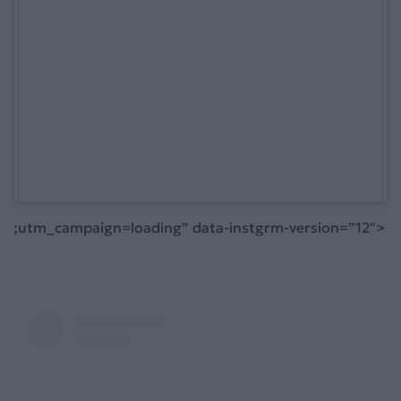
;utm_campaign=loading” data-instgrm-version=”12″>