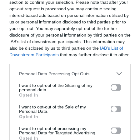
section to confirm your selection. Please note that after your
opt-out request is processed you may continue seeing
26.06.2026
26.06.2026
interest-based ads based on personal information utilized by
us or personal information disclosed to third parties prior to
your opt-out. You may separately opt-out of the further
disclosure of your personal information by third parties on the
IAB’s list of downstream participants. This information may
also be disclosed by us to third parties on the
IAB’s List of
Downstream Participants
that may further disclose it to other
Life
Life
third parties.
Personal Data Processing Opt Outs
Πού να μην
AKTOR: Δίπλα στους
κολυμπήσεις στην
νέους επιστήμονες με
I want to opt-out of the Sharing of my
Αττική: Οι 29
το πρόγραμμα
personal data.
ακατάλληλες παραλίες
υποτροφιών
Opted In
AKTOR4TheFuture
I want to opt-out of the Sale of my
Personal Data.
25.06.2026
04.06.2026
Opted In
I want to opt-out of processing my
Personal Data for Targeted Advertising.
Opted In