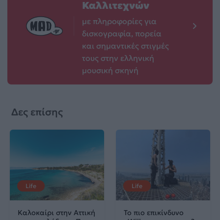
Καλλιτεχνών
με πληροφορίες για
δισκογραφία, πορεία
και σημαντικές στιγμές
τους στην ελληνική
μουσική σκηνή
Δες επίσης
Life
Life
Καλοκαίρι στην Αττική
Το πιο επικίνδυνο