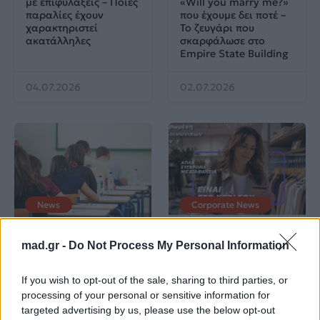
με επιφυλάξεις – Ποιες
«Will you marry me?»
παραλίες έχουν
που έχουμε δει ποτέ –
χαρακτηριστεί
Το ζευγάρι που
ακατάλληλες
σκαρφάλωσε στο
Empire State Building
04.07.2026
02.07.2026
News
Corporate News
Πανελλαδικές 2026:
Μία κάρτα για όλες τις
mad.gr -
Do Not Process My Personal Information
Στην κορυφή των
προνοιακές παροχές!
βαθμολογιών η
If you wish to opt-out of the sale, sharing to third parties, or
Λαρισαία Ιωάννα
Παπακώστα με 19.780
processing of your personal or sensitive information for
μόρια
targeted advertising by us, please use the below opt-out