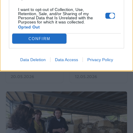
I want to opt-out of Collection, Use,
Retention, Sale, and/or Sharing of my
Personal Data that Is Unrelated with the
Purposes for which it was collected.
EUROVISION
Go out
Opted Out
CONFIRM
ΕΡΤ: Εντυπωσιακή
Ηλεκτρικά πατίνια:
αύξηση κερδοφορίας
Μεταφορικό μέσο ή
στη φετινή Eurovision
«παγίδα» θανάτου;
Οδηγός ασφαλούς
Data Deletion
Data Access
Privacy Policy
μετακίνησης
20.05.2026
12.05.2026