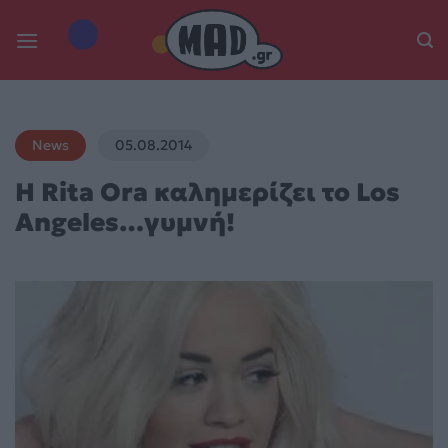
Skip
to
content
News
05.08.2014
Η Rita Ora καλημερίζει το Los
Angeles…γυμνή!