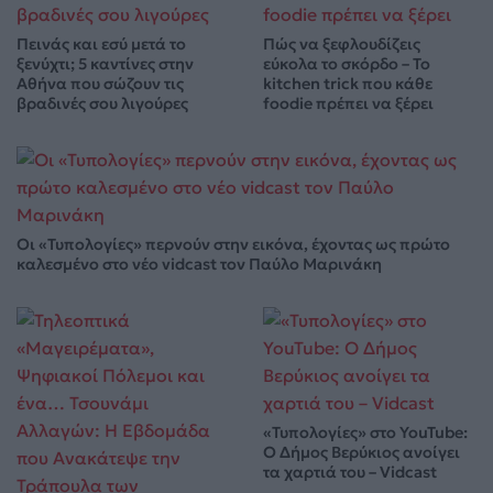
Πεινάς και εσύ μετά το
Πώς να ξεφλουδίζεις
ξενύχτι; 5 καντίνες στην
εύκολα το σκόρδο – Το
Αθήνα που σώζουν τις
kitchen trick που κάθε
βραδινές σου λιγούρες
foodie πρέπει να ξέρει
Οι «Τυπολογίες» περνούν στην εικόνα, έχοντας ως πρώτο
καλεσμένο στο νέο vidcast τον Παύλο Μαρινάκη
«Τυπολογίες» στο YouTube:
Ο Δήμος Βερύκιος ανοίγει
τα χαρτιά του – Vidcast