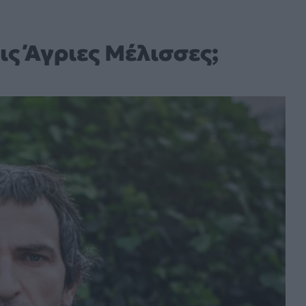
ις Άγριες Μέλισσες;