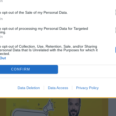
In
o opt-out of the Sale of my Personal Data.
In
to opt-out of processing my Personal Data for Targeted
ing.
τό το άρθρο
In
o opt-out of Collection, Use, Retention, Sale, and/or Sharing
ersonal Data that Is Unrelated with the Purposes for which it
lected.
Out
CONFIRM
Επόμενο
Data Deletion
Data Access
Privacy Policy