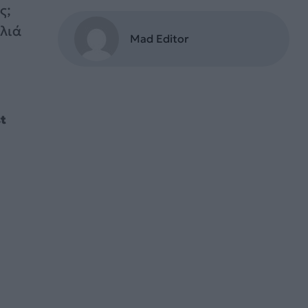
ς;
λιά
Mad Editor
st