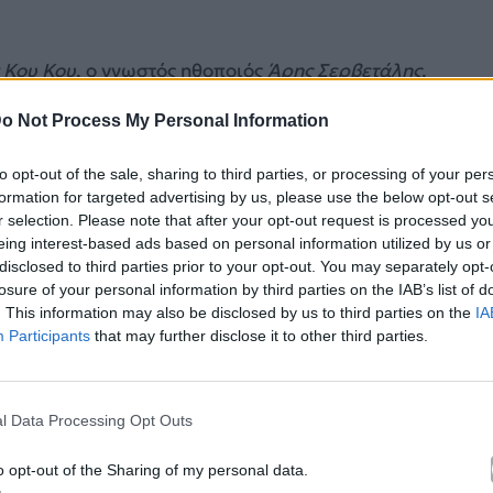
 Κου Κου
, ο γνωστός ηθοποιός
Άρης Σερβετάλης
,
 σειράς
Άγριες Μέλισσες
, για ενδεχόμενη
o Not Process My Personal Information
ως δεν έχει γίνει ακόμα γνωστό αν ο
Άρης
to opt-out of the sale, sharing to third parties, or processing of your per
formation for targeted advertising by us, please use the below opt-out s
κές δουλειές και έχει αποστασιοποιηθεί από την
r selection. Please note that after your opt-out request is processed y
eing interest-based ads based on personal information utilized by us or
αν αυτός του
Λάζαρου
στο
Είσαι το ταίρι μου
.
disclosed to third parties prior to your opt-out. You may separately opt-
losure of your personal information by third parties on the IAB’s list of
κά με το
Mad.gr
, επισκεφτείτε μας στο
Facebook
,
. This information may also be disclosed by us to third parties on the
IA
το
Instagram
.
Participants
that may further disclose it to other third parties.
l Data Processing Opt Outs
le News
o opt-out of the Sharing of my personal data.