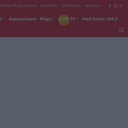
 Video Music Awards
MadWalk
Mad Forum
NyxDrop
ch
Διαγωνισμοί
Blogs
MAD TV
Mad Radio 106.2