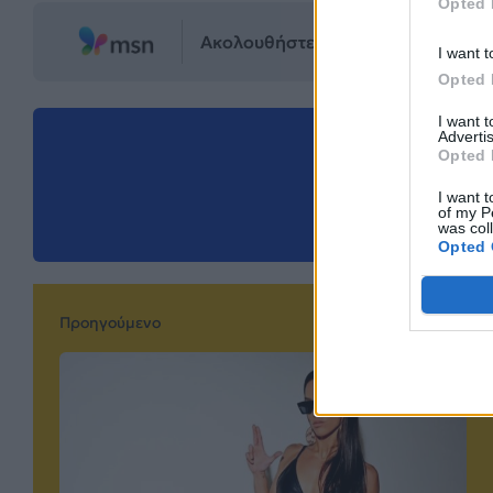
Opted 
Ακολουθήστε το Mad.gr στο MSN
I want t
Opted 
I want 
Advertis
Μοιράσου αυ
Opted 
I want t
of my P
was col
Opted 
Προηγούμενο