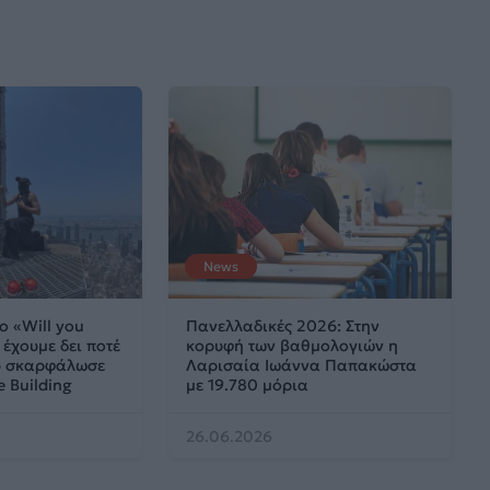
News
ο «Will you
Πανελλαδικές 2026: Στην
έχουμε δει ποτέ
κορυφή των βαθμολογιών η
ου σκαρφάλωσε
Λαρισαία Ιωάννα Παπακώστα
e Building
με 19.780 μόρια
26.06.2026