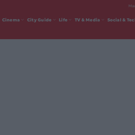
Mad
Cinema
City Guide
Life
TV & Media
Social & Te