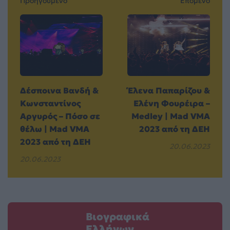
Προηγούμενο
Επόμενο
Δέσποινα Βανδή &
Έλενα Παπαρίζου &
Κωνσταντίνος
Ελένη Φουρέιρα –
Αργυρός – Πόσο σε
Medley | Mad VMA
θέλω | Mad VMA
2023 από τη ΔΕΗ
2023 από τη ΔΕΗ
20.06.2023
20.06.2023
Βιογραφικά
Ελλήνων