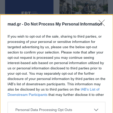
mad.gr -
Do Not Process My Personal Information
EUROVISION
Go out
If you wish to opt-out of the sale, sharing to third parties, or
ΕΡΤ: Εντυπωσιακή
Ηλεκτρικά πατίνια:
processing of your personal or sensitive information for
αύξηση κερδοφορίας
Μεταφορικό μέσο ή
στη φετινή Eurovision
«παγίδα» θανάτου;
targeted advertising by us, please use the below opt-out
Οδηγός ασφαλούς
section to confirm your selection. Please note that after your
μετακίνησης
opt-out request is processed you may continue seeing
interest-based ads based on personal information utilized by
20.05.2026
12.05.2026
us or personal information disclosed to third parties prior to
your opt-out. You may separately opt-out of the further
disclosure of your personal information by third parties on the
IAB’s list of downstream participants. This information may
also be disclosed by us to third parties on the
IAB’s List of
Downstream Participants
that may further disclose it to other
third parties.
Personal Data Processing Opt Outs