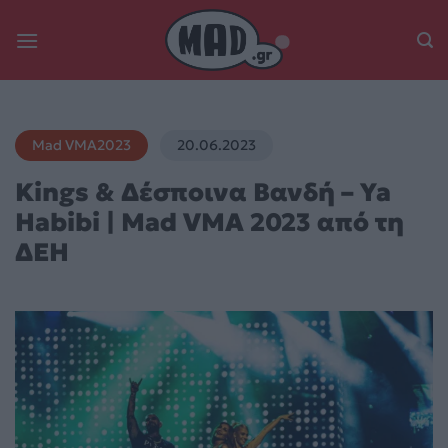
Skip
to
content
Mad VMA2023
20.06.2023
Kings & Δέσποινα Βανδή – Ya
Habibi | Mad VMA 2023 από τη
ΔΕΗ