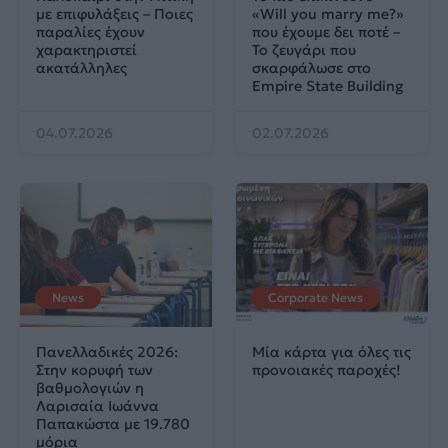
με επιφυλάξεις – Ποιες
«Will you marry me?»
παραλίες έχουν
που έχουμε δει ποτέ –
χαρακτηριστεί
Το ζευγάρι που
ακατάλληλες
σκαρφάλωσε στο
Empire State Building
04.07.2026
02.07.2026
News
Corporate News
Πανελλαδικές 2026:
Μία κάρτα για όλες τις
Στην κορυφή των
προνοιακές παροχές!
βαθμολογιών η
Λαρισαία Ιωάννα
Παπακώστα με 19.780
μόρια