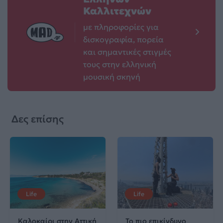
Καλλιτεχνών
με πληροφορίες για
δισκογραφία, πορεία
και σημαντικές στιγμές
τους στην ελληνική
μουσική σκηνή
Δες επίσης
Life
Life
Καλοκαίρι στην Αττική
Το πιο επικίνδυνο