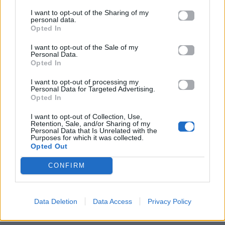
I want to opt-out of the Sharing of my
personal data.
Opted In
I want to opt-out of the Sale of my
Personal Data.
Opted In
Life
I want to opt-out of processing my
Personal Data for Targeted Advertising.
Opted In
Η αποκάλυψη του αιώνα στην Αμφίπολη: Ολόκληρος
ο Τύμβος Καστά «ζωντανεύει» ξανά
I want to opt-out of Collection, Use,
Retention, Sale, and/or Sharing of my
Personal Data that Is Unrelated with the
12.05.2026
Purposes for which it was collected.
Opted Out
CONFIRM
Data Deletion
Data Access
Privacy Policy
Το viral trick της Gen Z που δίνει ακαταμάχητο σχήμα στα
oversized σου