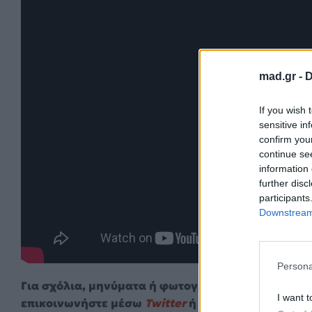
mad.gr -
D
If you wish 
sensitive in
confirm you
continue se
information 
further disc
participants
Downstream 
Persona
Για σχόλια, μηνύματα ή φωτογραφικό υλικό σχετι
I want t
επικοινωνήστε μέσω
Twitter
ή ακολουθήστε μας σ