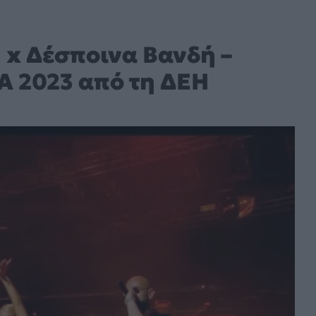
n x Δέσποινα Βανδή –
A 2023 από τη ΔΕΗ