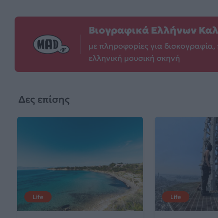
Βιογραφικά Ελλήνων Κα
με πληροφορίες για δισκογραφία, 
ελληνική μουσική σκηνή
Δες επίσης
Life
Life