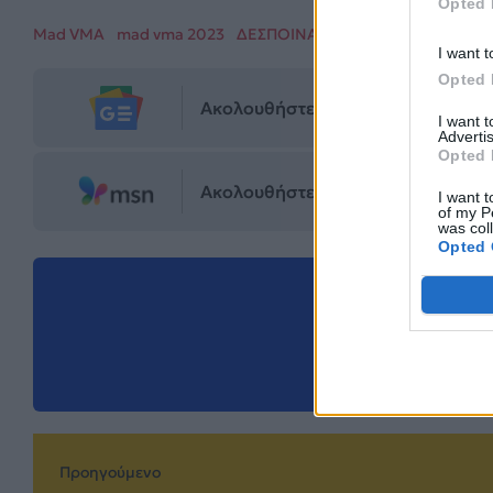
Opted 
Mad VMA
mad vma 2023
ΔΕΣΠΟΙΝΑ ΒΑΝΔΗ
I want t
Opted 
Ακολουθήστε το Mad.gr στο Goog
I want 
Advertis
Opted 
Ακολουθήστε το Mad.gr στο MSN
I want t
of my P
was col
Opted 
Μοιράσου αυ
Προηγούμενο