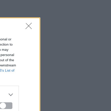
sonal or
ection to
ou may
 personal
out of the
 downstream
B’s List of