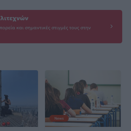
λλιτεχνών
πορεία και σημαντικές στιγμές τους στην
News