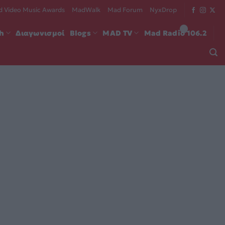
 Video Music Awards
MadWalk
Mad Forum
NyxDrop
ch
Διαγωνισμοί
Blogs
MAD TV
Mad Radio 106.2