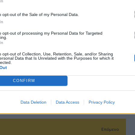
In
o opt-out of the Sale of my Personal Data.
In
le News
to opt-out of processing my Personal Data for Targeted
ing.
In
o opt-out of Collection, Use, Retention, Sale, and/or Sharing
ersonal Data that Is Unrelated with the Purposes for which it
lected.
Out
CONFIRM
τό το άρθρο
Data Deletion
Data Access
Privacy Policy
Επόμενο