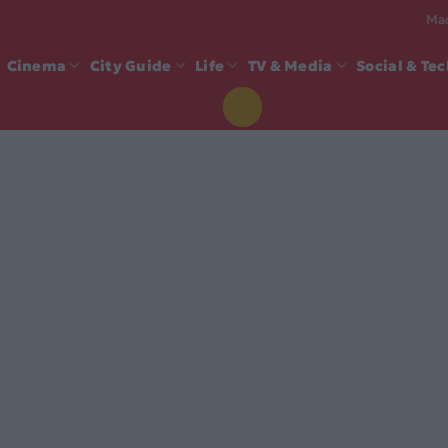
Mad
Cinema
City Guide
Life
TV & Media
Social & Te