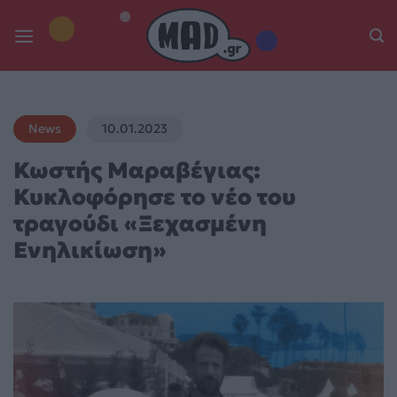
Skip
to
content
News
10.01.2023
Κωστής Μαραβέγιας:
Κυκλοφόρησε το νέο του
τραγούδι «Ξεχασμένη
Ενηλικίωση»