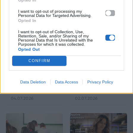
I want to opt-out of processing my
Personal Data for Targeted Advertising.
Opted In
I want to opt-out of Collection, Use,
Retention, Sale, and/or Sharing of my
Personal Data that Is Unrelated with the
Life
Life
Purposes for which it was collected.
Opted Out
Καλοκαίρι στην Αττική
Το πιο επικίνδυνο
CONFIRM
με επιφυλάξεις – Ποιες
«Will you marry me?»
παραλίες έχουν
που έχουμε δει ποτέ –
χαρακτηριστεί
Το ζευγάρι που
ακατάλληλες
σκαρφάλωσε στο
Data Deletion
Data Access
Privacy Policy
Empire State Building
04.07.2026
02.07.2026