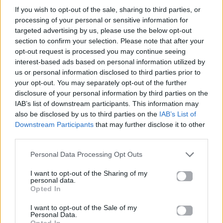
αποχωρεί
Αργυρώ θα έρθουν
If you wish to opt-out of the sale, sharing to third parties, or
οικειοθελώς;
σε ερωτική επαφή
processing of your personal or sensitive information for
10.01.2023
10.01.2023
targeted advertising by us, please use the below opt-out
section to confirm your selection. Please note that after your
opt-out request is processed you may continue seeing
interest-based ads based on personal information utilized by
us or personal information disclosed to third parties prior to
your opt-out. You may separately opt-out of the further
Βιογραφικά
disclosure of your personal information by third parties on the
Ελλήνων
IAB’s list of downstream participants. This information may
Καλλιτεχνών
also be disclosed by us to third parties on the
IAB’s List of
Downstream Participants
that may further disclose it to other
με πληροφορίες για
third parties.
δισκογραφία, πορεία
και σημαντικές στιγμές
Personal Data Processing Opt Outs
τους στην ελληνική
I want to opt-out of the Sharing of my
μουσική σκηνή
personal data.
Opted In
I want to opt-out of the Sale of my
Personal Data.
Δες επίσης
Opted In