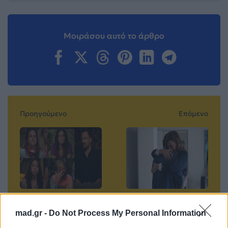
Μοιράσου αυτό το άρθρο
Προηγούμενο
Επόμενο
Survivor All Star:
«Σασμός»: Ο
mad.gr -
Do Not Process My Personal Information
Ποια παίκτρια
Αστέρης με την