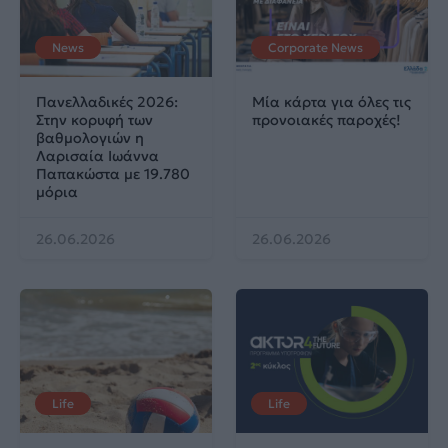
News
Corporate News
Πανελλαδικές 2026:
Μία κάρτα για όλες τις
Στην κορυφή των
προνοιακές παροχές!
βαθμολογιών η
Λαρισαία Ιωάννα
Παπακώστα με 19.780
μόρια
26.06.2026
26.06.2026
Life
Life