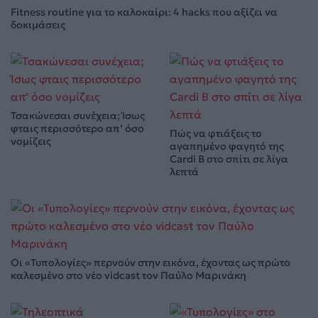
Fitness routine για το καλοκαίρι: 4 hacks που αξίζει να
δοκιμάσεις
Τσακώνεσαι συνέχεια; Ίσως
φταις περισσότερο απ’ όσο
Πώς να φτιάξεις το
νομίζεις
αγαπημένο φαγητό της
Cardi B στο σπίτι σε λίγα
λεπτά
Οι «Τυπολογίες» περνούν στην εικόνα, έχοντας ως πρώτο
καλεσμένο στο νέο vidcast τον Παύλο Μαρινάκη