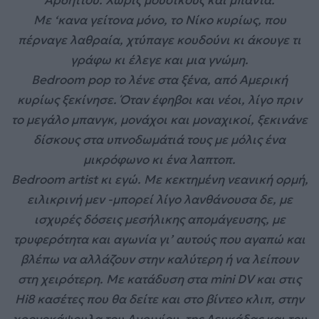
Με ‘κανα γείτονα μόνο, το Νίκο κυρίως, που
πέρναγε λαθραία, χτύπαγε κουδούνι κι άκουγε τι
γράφω κι έλεγε και μια γνώμη.
Bedroom pop το λένε στα ξένα, από Αμερική
κυρίως ξεκίνησε. Όταν έφηβοι και νέοι, λίγο πριν
το μεγάλο μπανγκ, μονάχοι και μοναχικοί, ξεκινάνε
δίσκους στα υπνοδωμάτιά τους με μόλις ένα
μικρόφωνο κι ένα λαπτοπ.
Bedroom artist κι εγώ. Με κεκτημένη νεανική ορμή,
ειλικρινή μεν -μπορεί λίγο λανθάνουσα δε, με
ισχυρές δόσεις μεσήλικης απομάγευσης, με
τρυφερότητα και αγωνία γι’ αυτούς που αγαπώ και
βλέπω να αλλάζουν στην καλύτερη ή να λείπουν
στη χειρότερη. Με κατάδυση στα mini DV και στις
Hi8 κασέτες που θα δείτε και στο βίντεο κλιπ, στην
χρονοκάψουλα του Αγρινίου, της Λευκάδας και του