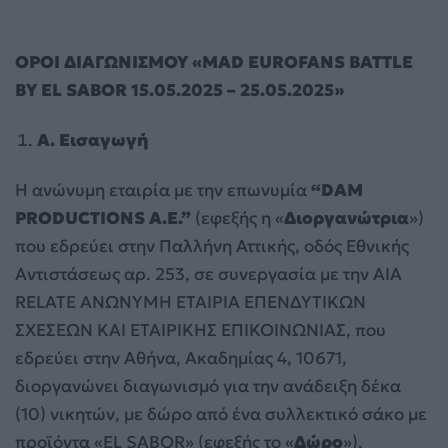
OPOI
ΔΙΑΓΩΝΙΣΜΟΥ
«MAD EUROFANS BATTLE
BY EL SABOR 15.05.2025 – 25.05.2025»
A
. Εισαγωγή
Η ανώνυμη εταιρία με την επωνυμία
“
DAM
PRODUCTIONS
A
.
E
.”
(εφεξής η «
Διοργανώτρια
»)
που εδρεύει στην Παλλήνη Αττικής, οδός Εθνικής
Αντιστάσεως αρ. 253, σε συνεργασία με την ΑΙΑ
RELATE ΑΝΩΝΥΜΗ ΕΤΑΙΡΙΑ ΕΠΕΝΔΥΤΙΚΩΝ
ΣΧΕΣΕΩΝ ΚΑΙ ΕΤΑΙΡΙΚΗΣ ΕΠΙΚΟΙΝΩΝΙΑΣ, που
εδρεύει στην Αθήνα, Ακαδημίας 4, 10671,
διοργανώνει διαγωνισμό για την ανάδειξη δέκα
(10) νικητών, με δώρο από ένα συλλεκτικό σάκο με
προϊόντα «EL SABOR» (εφεξής το «
Δώρο
»),