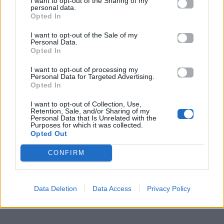
I want to opt-out of the Sharing of my
personal data.
Opted In
I want to opt-out of the Sale of my
Η Διοργανώτρια διατηρεί το δικαίωμα να
Personal Data.
Opted In
διακόψει ή και να σταματήσει τον Διαγωνισμό
I want to opt-out of processing my
οποτεδήποτε αν διαπιστωθούν λόγοι ανωτέρας
Personal Data for Targeted Advertising.
βίας, ως οι αναφερόμενοι ανωτέρω και
Opted In
ειδικότερα: για εμπορικούς, λειτουργικούς ή
I want to opt-out of Collection, Use,
Retention, Sale, and/or Sharing of my
λόγους δημοσίου συμφέροντος ή λόγω σχετικής
Personal Data that Is Unrelated with the
Purposes for which it was collected.
απόφασης τηλεπικοινωνιακού ή άλλου φορέα ή
Opted Out
αρχής που διατάσσει τη διακοπή της
CONFIRM
λειτουργίας, και με προηγούμενη ειδοποίηση
των συνδρομητών μέσω της ιστοσελίδας της, και
εφόσον η ειδοποίηση αυτή είναι δυνατή.
Data Deletion
Data Access
Privacy Policy