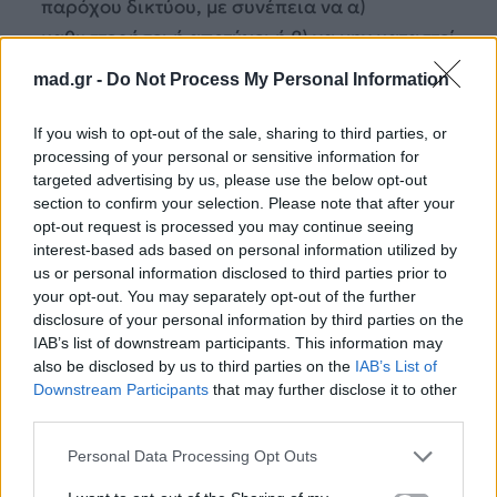
παρόχου δικτύου, με συνέπεια να α)
καθυστερήσει ή αποτύχει ή β) να μην καταστεί
διαθέσιμος ο Διαγωνισμός στους Συμμετέχοντες,
mad.gr -
Do Not Process My Personal Information
για μη συγκεκριμένο ή αόριστο χρονικό
διάστημα, γ) καταστραφεί μερικώς ή ολοσχερώς
If you wish to opt-out of the sale, sharing to third parties, or
processing of your personal or sensitive information for
το διατηρούμενο αρχείο του Διαγωνισμού.
targeted advertising by us, please use the below opt-out
section to confirm your selection. Please note that after your
opt-out request is processed you may continue seeing
interest-based ads based on personal information utilized by
us or personal information disclosed to third parties prior to
your opt-out. You may separately opt-out of the further
disclosure of your personal information by third parties on the
IAB’s list of downstream participants. This information may
also be disclosed by us to third parties on the
IAB’s List of
Downstream Participants
that may further disclose it to other
third parties.
Personal Data Processing Opt Outs