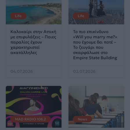
Life
Life
Καλοκαίρι στην Αττική
Το πιο επικίνδυνο
με επιφυλάξεις – Ποιες
«Will you marry me?»
παραλίες έχουν
που έχουμε δει ποτέ –
χαρακτηριστεί
Το ζευγάρι που
ακατάλληλες
σκαρφάλωσε στο
Empire State Building
04.07.2026
02.07.2026
MAD RADIO 106.2
News