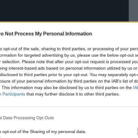
o Not Process My Personal Information
to opt-out of the sale, sharing to third parties, or processing of your per
formation for targeted advertising by us, please use the below opt-out s
r selection. Please note that after your opt-out request is processed y
eing interest-based ads based on personal information utilized by us or
disclosed to third parties prior to your opt-out. You may separately opt-
losure of your personal information by third parties on the IAB’s list of
κά με το
Mad.gr
, επισκεφτείτε μας στο
Facebook
,
. This information may also be disclosed by us to third parties on the
IA
το
Instagram
.
Participants
that may further disclose it to other third parties.
Σάττι
l Data Processing Opt Outs
le News
o opt-out of the Sharing of my personal data.