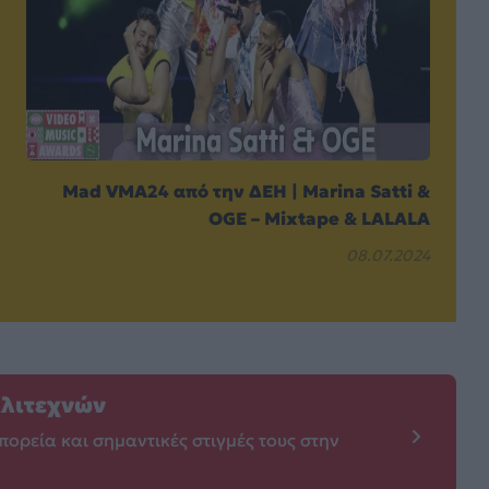
Mad VMA24 από την ΔΕΗ | Marina Satti &
OGE – Mixtape & LALALA
08.07.2024
λλιτεχνών
πορεία και σημαντικές στιγμές τους στην