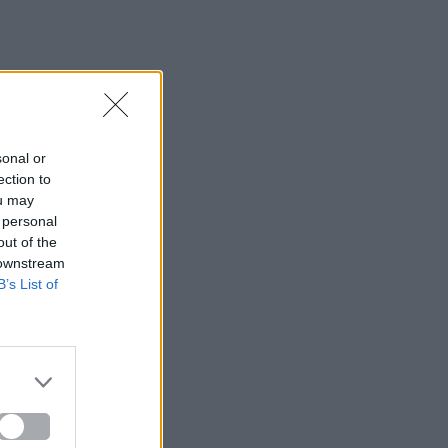
sonal or
ection to
ou may
 personal
out of the
 downstream
B’s List of