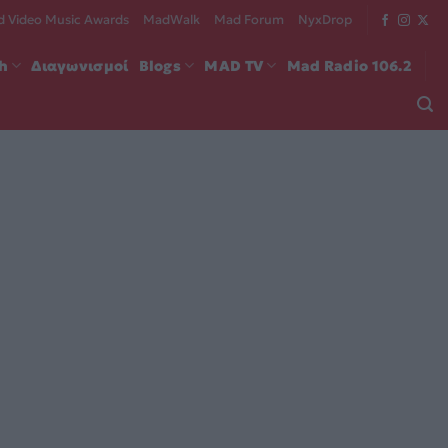
 Video Music Awards
MadWalk
Mad Forum
NyxDrop
ch
Διαγωνισμοί
Blogs
MAD TV
Mad Radio 106.2