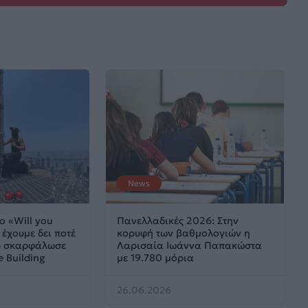
News
ο «Will you
Πανελλαδικές 2026: Στην
έχουμε δει ποτέ
κορυφή των βαθμολογιών η
ου σκαρφάλωσε
Λαρισαία Ιωάννα Παπακώστα
e Building
με 19.780 μόρια
26.06.2026