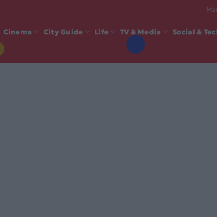
Mad
Cinema
City Guide
Life
TV & Media
Social & Te