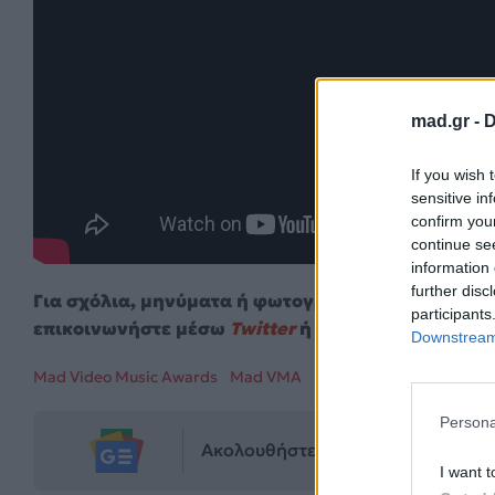
mad.gr -
D
If you wish 
sensitive in
confirm you
continue se
information 
further disc
Για σχόλια, μηνύματα ή φωτογραφικό υλικό σχετι
participants
επικοινωνήστε μέσω
Twitter
ή ακολουθήστε μας σ
Downstream 
Mad Video Music Awards
Mad VMA
mad vma 2024
Μαρίνα 
Persona
Ακολουθήστε το Mad.gr στο Goog
I want t