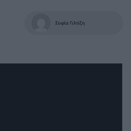
Σοφία Γιλτίζη