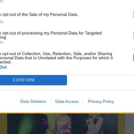
In
o opt-out of the Sale of my Personal Data.
In
to opt-out of processing my Personal Data for Targeted
ing.
τό το άρθρο
In
o opt-out of Collection, Use, Retention, Sale, and/or Sharing
ersonal Data that Is Unrelated with the Purposes for which it
lected.
Out
CONFIRM
Επόμενο
Data Deletion
Data Access
Privacy Policy