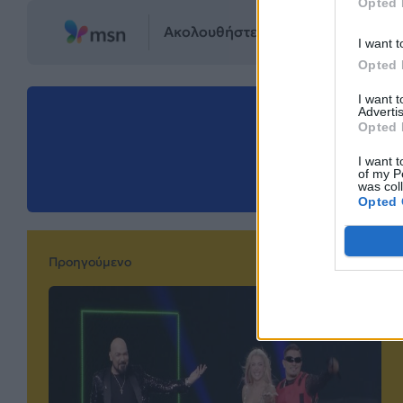
Opted 
Ακολουθήστε το Mad.gr στο MSN
I want t
Opted 
I want 
Advertis
Μοιράσου αυ
Opted 
I want t
of my P
was col
Opted 
Προηγούμενο