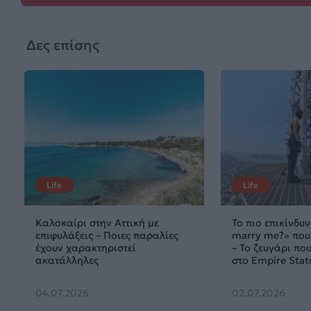
Δες επίσης
Life
Life
Καλοκαίρι στην Αττική με
Το πιο επικίνδυν
επιφυλάξεις – Ποιες παραλίες
marry me?» που 
έχουν χαρακτηριστεί
– Το ζευγάρι π
ακατάλληλες
στο Empire Stat
04.07.2026
02.07.2026