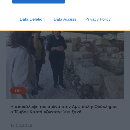
Data Deletion
Data Access
Privacy Policy
Life
Η αποκάλυψη του αιώνα στην Αμφίπολη: Ολόκληρος
ο Τύμβος Καστά «ζωντανεύει» ξανά
12.05.2026