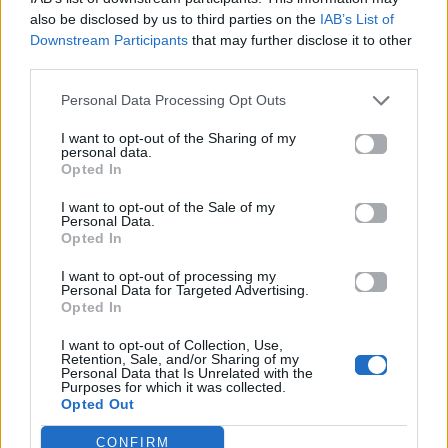
Αττική: Οι 29
το πρόγραμμα
also be disclosed by us to third parties on the
IAB’s List of
ακατάλληλες παραλίες
υποτροφιών
Downstream Participants
that may further disclose it to other
AKTOR4TheFuture
third parties.
25.06.2026
04.06.2026
Personal Data Processing Opt Outs
I want to opt-out of the Sharing of my
personal data.
Opted In
I want to opt-out of the Sale of my
Personal Data.
Opted In
EUROVISION
Go out
I want to opt-out of processing my
Personal Data for Targeted Advertising.
Opted In
ΕΡΤ: Εντυπωσιακή
Ηλεκτρικά πατίνια:
αύξηση κερδοφορίας
Μεταφορικό μέσο ή
I want to opt-out of Collection, Use,
στη φετινή Eurovision
«παγίδα» θανάτου;
Retention, Sale, and/or Sharing of my
Οδηγός ασφαλούς
Personal Data that Is Unrelated with the
μετακίνησης
Purposes for which it was collected.
Opted Out
20.05.2026
12.05.2026
CONFIRM