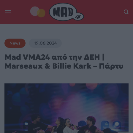
Skip
to
content
News
19.06.2024
Mad VMA24 από την ΔΕΗ |
Marseaux & Billie Kark – Πάρτυ