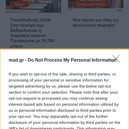
News
Corporate News
Πανελλαδικές 2026:
Μία κάρτα για όλες τις
Στην κορυφή των
προνοιακές παροχές!
βαθμολογιών η
Λαρισαία Ιωάννα
Παπακώστα με 19.780
μόρια
26.06.2026
26.06.2026
mad.gr -
Do Not Process My Personal Information
If you wish to opt-out of the sale, sharing to third parties, or
processing of your personal or sensitive information for
targeted advertising by us, please use the below opt-out
section to confirm your selection. Please note that after your
opt-out request is processed you may continue seeing
interest-based ads based on personal information utilized by
Life
Life
us or personal information disclosed to third parties prior to
your opt-out. You may separately opt-out of the further
Πού να μην
AKTOR: Δίπλα στους
disclosure of your personal information by third parties on the
κολυμπήσεις στην
νέους επιστήμονες με
IAB’s list of downstream participants. This information may