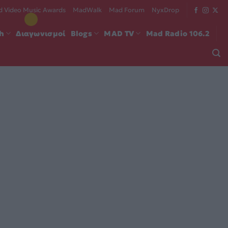
 Video Music Awards
MadWalk
Mad Forum
NyxDrop
ch
Διαγωνισμοί
Blogs
MAD TV
Mad Radio 106.2