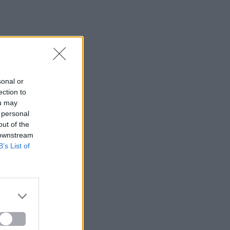
sonal or
ection to
ou may
 personal
out of the
 downstream
B’s List of