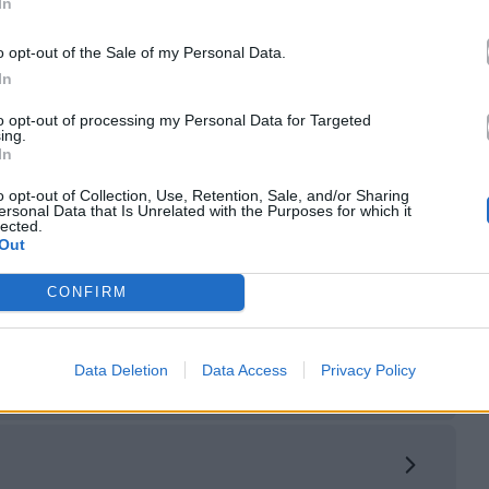
In
o opt-out of the Sale of my Personal Data.
In
to opt-out of processing my Personal Data for Targeted
ing.
In
o opt-out of Collection, Use, Retention, Sale, and/or Sharing
ersonal Data that Is Unrelated with the Purposes for which it
lected.
κά με το
Mad.gr
, επισκεφτείτε μας στο
Facebook
,
Out
το
Instagram
.
CONFIRM
Data Deletion
Data Access
Privacy Policy
le News