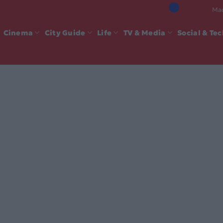
Mad
Cinema
City Guide
Life
TV & Media
Social & Te