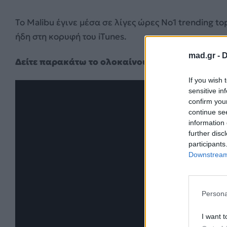
Το
Malibu
έγινε μέσα σε λίγες ώρες Νο1
trending to
ήδη στη κορυφή του
iTunes
.
mad.gr -
D
Δείτε παρακάτω το ολοκαίνουριο video clip:
If you wish 
sensitive in
confirm you
continue se
information 
further disc
participants
Downstream 
Persona
I want t