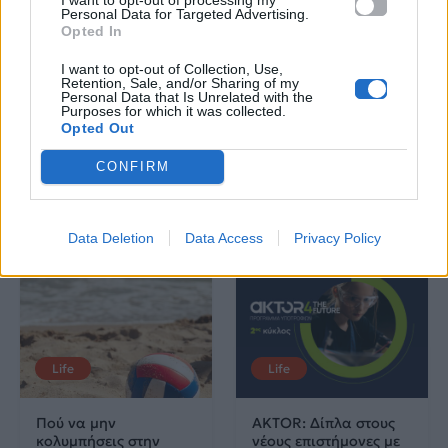
News
Corporate News
Personal Data for Targeted Advertising.
Opted In
Πανελλαδικές 2026:
Μία κάρτα για όλες τις
I want to opt-out of Collection, Use,
Retention, Sale, and/or Sharing of my
Στην κορυφή των
προνοιακές παροχές!
Personal Data that Is Unrelated with the
βαθμολογιών η
Purposes for which it was collected.
Λαρισαία Ιωάννα
Opted Out
Παπακώστα με 19.780
μόρια
CONFIRM
26.06.2026
26.06.2026
Data Deletion
Data Access
Privacy Policy
Life
Life
Πού να μην
AKTOR: Δίπλα στους
κολυμπήσεις στην
νέους επιστήμονες με