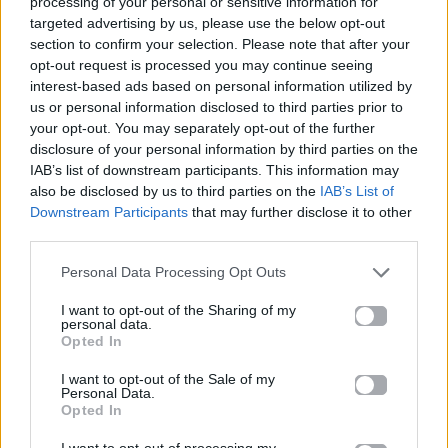
processing of your personal or sensitive information for
targeted advertising by us, please use the below opt-out
section to confirm your selection. Please note that after your
opt-out request is processed you may continue seeing
interest-based ads based on personal information utilized by
Life
Life
us or personal information disclosed to third parties prior to
your opt-out. You may separately opt-out of the further
disclosure of your personal information by third parties on the
Καλοκαίρι στην Αττική
Το πιο επικίνδυνο
IAB’s list of downstream participants. This information may
με επιφυλάξεις – Ποιες
«Will you marry me?»
also be disclosed by us to third parties on the
IAB’s List of
παραλίες έχουν
που έχουμε δει ποτέ –
Downstream Participants
that may further disclose it to other
χαρακτηριστεί
Το ζευγάρι που
ακατάλληλες
σκαρφάλωσε στο
third parties.
Empire State Building
Personal Data Processing Opt Outs
04.07.2026
02.07.2026
I want to opt-out of the Sharing of my
personal data.
Opted In
I want to opt-out of the Sale of my
Personal Data.
Opted In
I want to opt-out of processing my