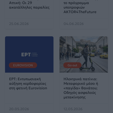
Αττική: Οι 29
το πρόγραμμα
ακατάλληλες παραλίες
υποτροφιών
AKTOR4TheFuture
25.06.2026
04.06.2026
EUROVISION
Go out
ΕΡΤ: Εντυπωσιακή
Ηλεκτρικά πατίνια:
αύξηση κερδοφορίας
Μεταφορικό μέσο ή
στη φετινή Eurovision
«παγίδα» θανάτου;
Οδηγός ασφαλούς
μετακίνησης
20.05.2026
12.05.2026