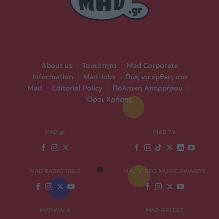
About us
|
Ταυτότητα
|
Mad Corporate
Information
|
Mad Jobs
|
Πώς να έρθεις στο
Mad
|
Editorial Policy
|
Πολιτική Απορρήτου
|
Όροι Χρήσης
MAD.gr
MAD TV
MAD RADIO 106,2
MAD VIDEO MUSIC AWARDS
MADWALK
MAD GREEKZ