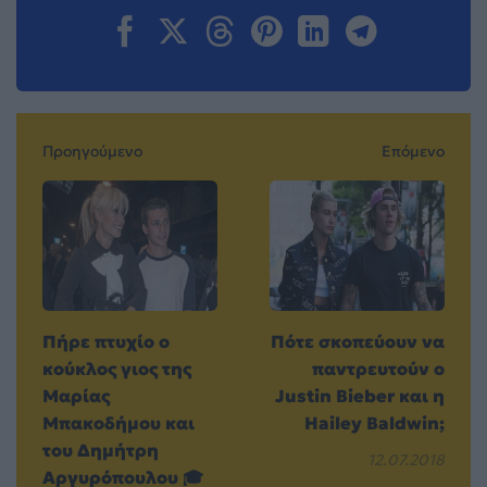
Προηγούμενο
Επόμενο
Πήρε πτυχίο ο
Πότε σκοπεύουν να
κούκλος γιος της
παντρευτούν ο
Μαρίας
Justin Bieber και η
Μπακοδήμου και
Hailey Baldwin;
του Δημήτρη
12.07.2018
Αργυρόπουλου 🎓