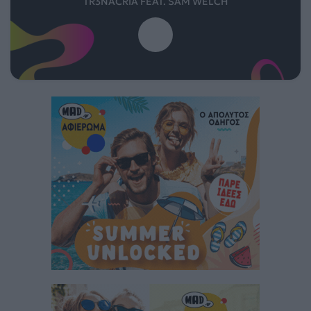
TR3NACRIA FEAT. SAM WELCH