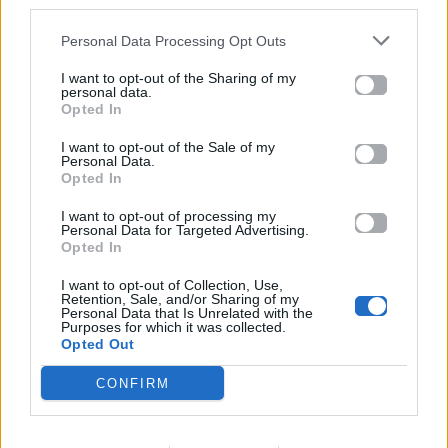
third parties.
Personal Data Processing Opt Outs
Καλοκαίρι στην Αττική
Το πιο επικίνδυνο
με επιφυλάξεις – Ποιες
«Will you marry me?»
παραλίες έχουν
που έχουμε δει ποτέ –
I want to opt-out of the Sharing of my
personal data.
χαρακτηριστεί
Το ζευγάρι που
Opted In
ακατάλληλες
σκαρφάλωσε στο
Empire State Building
I want to opt-out of the Sale of my
Personal Data.
Opted In
04.07.2026
02.07.2026
I want to opt-out of processing my
Personal Data for Targeted Advertising.
Opted In
I want to opt-out of Collection, Use,
Retention, Sale, and/or Sharing of my
Personal Data that Is Unrelated with the
Purposes for which it was collected.
Opted Out
News
Corporate News
CONFIRM
Πανελλαδικές 2026:
Μία κάρτα για όλες τις
Στην κορυφή των
προνοιακές παροχές!
βαθμολογιών η