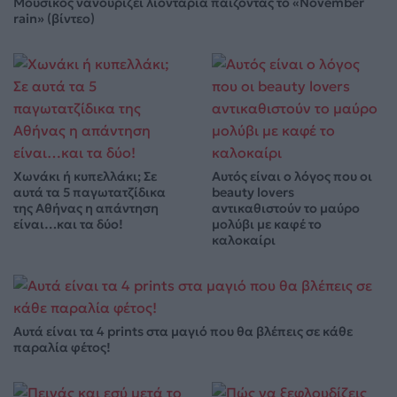
Μουσικός νανουρίζει λιοντάρια παίζοντας το «November
rain» (βίντεο)
Χωνάκι ή κυπελλάκι; Σε
Αυτός είναι ο λόγος που οι
αυτά τα 5 παγωτατζίδικα
beauty lovers
της Αθήνας η απάντηση
αντικαθιστούν το μαύρο
είναι…και τα δύο!
μολύβι με καφέ το
καλοκαίρι
Αυτά είναι τα 4 prints στα μαγιό που θα βλέπεις σε κάθε
παραλία φέτος!