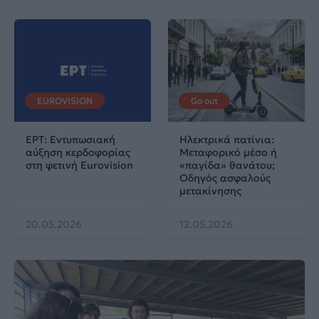
EUROVISION
Go out
ΕΡΤ: Εντυπωσιακή
Ηλεκτρικά πατίνια:
αύξηση κερδοφορίας
Μεταφορικό μέσο ή
στη φετινή Eurovision
«παγίδα» θανάτου;
Οδηγός ασφαλούς
μετακίνησης
20.05.2026
12.05.2026