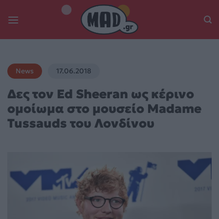
Skip
to
content
News
17.06.2018
Δες τον Ed Sheeran ως κέρινο
ομοίωμα στο μουσείο Madame
Tussauds του Λονδίνου