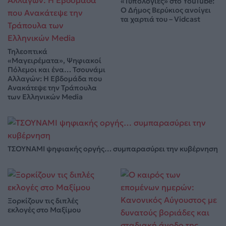
«Τυπολογίες» στο YouTube:
Ο Δήμος Βερύκιος ανοίγει
τα χαρτιά του – Vidcast
Τηλεοπτικά
«Μαγειρέματα», Ψηφιακοί
Πόλεμοι και ένα… Τσουνάμι
Αλλαγών: Η Εβδομάδα που
Ανακάτεψε την Τράπουλα
των Ελληνικών Media
ΤΣΟΥΝΑΜΙ ψηφιακής οργής… συμπαρασύρει την κυβέρνηση
Ξορκίζουν τις διπλές
εκλογές στο Μαξίμου