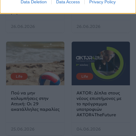
Λαρισαία Ιωάννα
Data Deletion
Data Access
Privacy Policy
Παπακώστα με 19.780
μόρια
26.06.2026
26.06.2026
Life
Life
Πού να μην
AKTOR: Δίπλα στους
κολυμπήσεις στην
νέους επιστήμονες με
Αττική: Οι 29
το πρόγραμμα
ακατάλληλες παραλίες
υποτροφιών
AKTOR4TheFuture
25.06.2026
04.06.2026