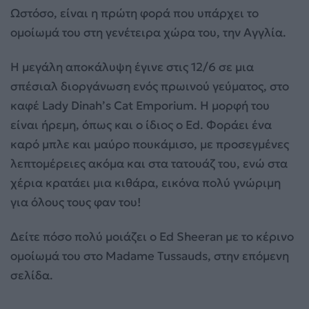
Ωστόσο, είναι η πρώτη φορά που υπάρχει το
ομοίωμά του στη γενέτειρα χώρα του, την Αγγλία.
Η μεγάλη αποκάλυψη έγινε στις 12/6 σε μια
σπέσιαλ διοργάνωση ενός πρωινού γεύματος, στο
καφέ Lady Dinah’s Cat Emporium. Η μορφή του
είναι ήρεμη, όπως και ο ίδιος ο Ed. Φοράει ένα
καρό μπλε και μαύρο πουκάμισο, με προσεγμένες
λεπτομέρειες ακόμα και στα τατουάζ του, ενώ στα
χέρια κρατάει μια κιθάρα, εικόνα πολύ γνώριμη
για όλους τους φαν του!
Δείτε πόσο πολύ μοιάζει ο Ed Sheeran με το κέρινο
ομοίωμά του στο Madame Tussauds, στην επόμενη
σελίδα.