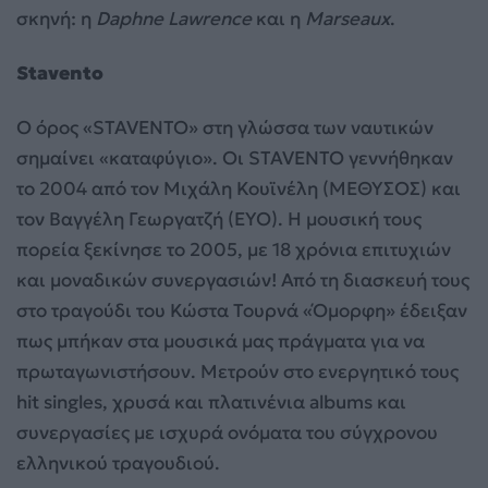
σκηνή: η
Daphne Lawrence
και η
Marseaux
.
Stavento
Ο όρος «STAVENTO» στη γλώσσα των ναυτικών
σημαίνει «καταφύγιο». Οι STAVENTO γεννήθηκαν
το 2004 από τον Μιχάλη Κουϊνέλη (ΜΕΘΥΣΟΣ) και
τον Βαγγέλη Γεωργατζή (ΕΥΟ). Η μουσική τους
πορεία ξεκίνησε το 2005, με 18 χρόνια επιτυχιών
και μοναδικών συνεργασιών! Από τη διασκευή τους
στο τραγούδι του Κώστα Τουρνά «Όμορφη» έδειξαν
πως μπήκαν στα μουσικά μας πράγματα για να
πρωταγωνιστήσουν. Μετρούν στο ενεργητικό τους
hit singles, χρυσά και πλατινένια albums και
συνεργασίες με ισχυρά ονόματα του σύγχρονου
ελληνικού τραγουδιού.