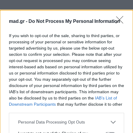
ΟΡΘΙΩΝ: 15 ΕΥΡΩ
mad.gr -
Do Not Process My Personal Information
ΟΡΘΙΩΝ: ΦΟΙΤΗΤΙΚΟ – ΑΝΕΡΓΩΝ: 13 ΕΥΡΩ
If you wish to opt-out of the sale, sharing to third parties, or
processing of your personal or sensitive information for
ΠΛΗΡΟΦΟΡΙΕΣ – ΠΡΟΠΩΛΗΣΗ: 211 7701700,
targeted advertising by us, please use the below opt-out
www
.
viva
.
gr
,
www
.
ct
.
gr
section to confirm your selection. Please note that after your
opt-out request is processed you may continue seeing
interest-based ads based on personal information utilized by
Για σχόλια, μηνύματα ή φωτογραφικό υλικό
us or personal information disclosed to third parties prior to
σχετικά με το
Mad.gr
, επισκεφτείτε μας στο
your opt-out. You may separately opt-out of the further
Facebook
, επικοινωνήστε μέσω
Twitter
ή
disclosure of your personal information by third parties on the
ακολουθήστε μας στο
Instagram
.
IAB’s list of downstream participants. This information may
also be disclosed by us to third parties on the
IAB’s List of
STAVENTO
Ήβη Αδάμου
Downstream Participants
that may further disclose it to other
third parties.
Ακολουθήστε το
Personal Data Processing Opt Outs
Mad.gr στο Google
News