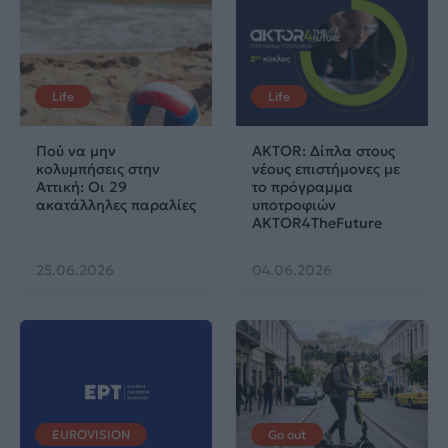
Life
Life
Πού να μην
AKTOR: Δίπλα στους
κολυμπήσεις στην
νέους επιστήμονες με
Αττική: Οι 29
το πρόγραμμα
ακατάλληλες παραλίες
υποτροφιών
AKTOR4TheFuture
25.06.2026
04.06.2026
EUROVISION
Go out