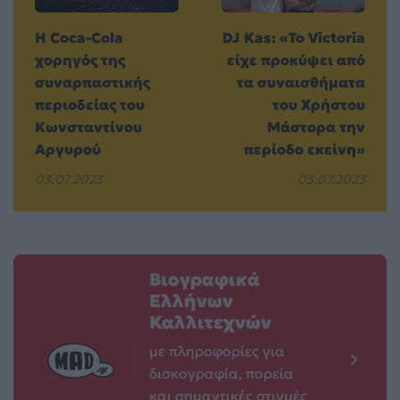
Η Coca-Cola
DJ Kas: «Το Victoria
χορηγός της
είχε προκύψει από
συναρπαστικής
τα συναισθήματα
περιοδείας του
του Χρήστου
Κωνσταντίνου
Μάστορα την
Αργυρού
περίοδο εκείνη»
03.07.2023
05.07.2023
Βιογραφικά
Ελλήνων
Καλλιτεχνών
με πληροφορίες για
δισκογραφία, πορεία
και σημαντικές στιγμές