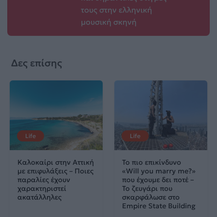
τους στην ελληνική
μουσική σκηνή
Δες επίσης
Life
Life
Καλοκαίρι στην Αττική
Το πιο επικίνδυνο
με επιφυλάξεις – Ποιες
«Will you marry me?»
παραλίες έχουν
που έχουμε δει ποτέ –
χαρακτηριστεί
Το ζευγάρι που
ακατάλληλες
σκαρφάλωσε στο
Empire State Building