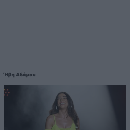
Ήβη Αδάμου