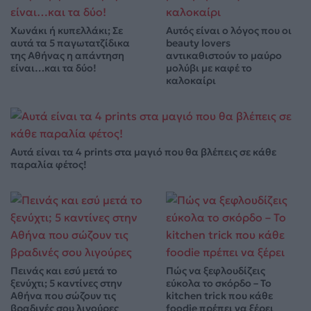
Χωνάκι ή κυπελλάκι; Σε
Αυτός είναι ο λόγος που οι
αυτά τα 5 παγωτατζίδικα
beauty lovers
της Αθήνας η απάντηση
αντικαθιστούν το μαύρο
είναι…και τα δύο!
μολύβι με καφέ το
καλοκαίρι
Αυτά είναι τα 4 prints στα μαγιό που θα βλέπεις σε κάθε
παραλία φέτος!
Πεινάς και εσύ μετά το
Πώς να ξεφλουδίζεις
ξενύχτι; 5 καντίνες στην
εύκολα το σκόρδο – Το
Αθήνα που σώζουν τις
kitchen trick που κάθε
βραδινές σου λιγούρες
foodie πρέπει να ξέρει