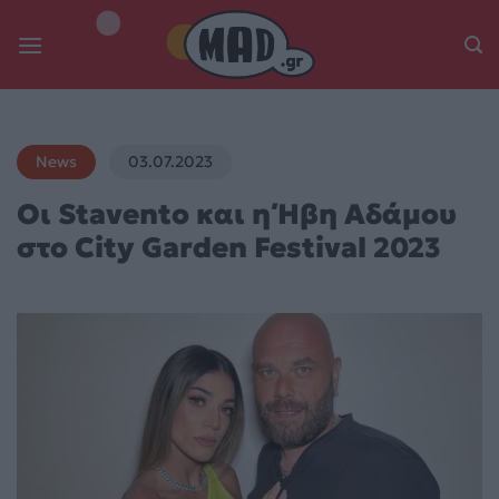
Skip
to
content
News
03.07.2023
Οι Stavento και η Ήβη Αδάμου
στο City Garden Festival 2023