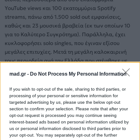
YouTube views και 100 εκατομμύρια Spotify
streams, πάνω από 1.500 sold out εμφανίσεις,
καθώς και 23 μουσικά βραβεία (εκ των οποίων 10
για το Καλύτερο Συγκρότημα). Παράλληλα, έχει
κυκλοφορήσει solo singles, που έγιναν εξίσου
μεγάλες επιτυχίες. Μετά τη μεγάλη καλοκαιρινή
τους περιοδεία ανά την Ελλάδα που στέφθηκε με
απόλυτη επιτυχία, οι ΜΕΛΙSSES θα δώσουν μία
mad.gr -
Do Not Process My Personal Information
μοναδική συναυλία στο Ωδείο Ηρώδου Αττικού στις
12 Σεπτεμβρίου, όπου θα παρουσιάσουν ένα
If you wish to opt-out of the sale, sharing to third parties, or
αφιέρωμα στα ελληνικά συγκροτήματα με
processing of your personal or sensitive information for
targeted advertising by us, please use the below opt-out
τιμώμενους καλεσμένους τους Πασχάλη, Μπάμπη
section to confirm your selection. Please note that after your
Στόκα και Κώστα Τουρνά, ενισχύοντας το «Μαζί για
opt-out request is processed you may continue seeing
το Παιδί».
interest-based ads based on personal information utilized by
us or personal information disclosed to third parties prior to
your opt-out. You may separately opt-out of the further
Ακούστε εδώ το τραγούδι: