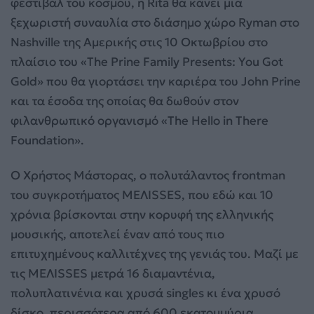
φεστιβάλ του κόσμου, η Rita θα κάνει μια
ξεχωριστή συναυλία στο διάσημο χώρο Ryman στο
Nashville της Αμερικής στις 10 Οκτωβρίου στο
πλαίσιο του «The Prine Family Presents: You Got
Gold» που θα γιορτάσει την καριέρα του John Prine
και τα έσοδα της οποίας θα δωθούν στον
φιλανθρωπικό οργανισμό «The Hello in There
Foundation».
Ο Χρήστος Μάστορας, ο πολυτάλαντος frontman
του συγκροτήματος ΜΕΛΙSSES, που εδώ και 10
χρόνια βρίσκονται στην κορυφή της ελληνικής
μουσικής, αποτελεί έναν από τους πιο
επιτυχημένους καλλιτέχνες της γενιάς του. Μαζί με
τις ΜΕΛΙSSES μετρά 16 διαμαντένια,
πολυπλατινένια και χρυσά singles κι ένα χρυσό
δίσκο, περισσότερα από 600 εκατομμύρια