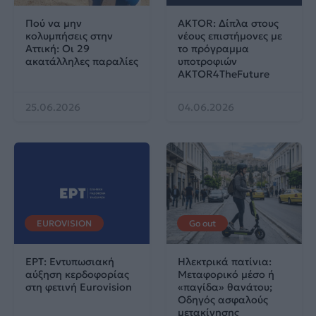
Πού να μην
AKTOR: Δίπλα στους
κολυμπήσεις στην
νέους επιστήμονες με
Αττική: Οι 29
το πρόγραμμα
ακατάλληλες παραλίες
υποτροφιών
AKTOR4TheFuture
25.06.2026
04.06.2026
EUROVISION
Go out
ΕΡΤ: Εντυπωσιακή
Ηλεκτρικά πατίνια:
αύξηση κερδοφορίας
Μεταφορικό μέσο ή
στη φετινή Eurovision
«παγίδα» θανάτου;
Οδηγός ασφαλούς
μετακίνησης