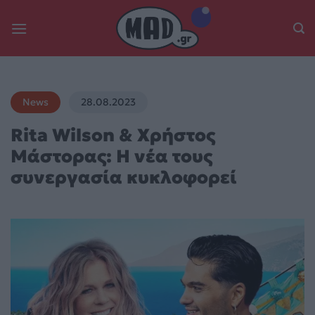
Skip
to
content
News
28.08.2023
Rita Wilson & Χρήστος
Μάστορας: Η νέα τους
συνεργασία κυκλοφορεί