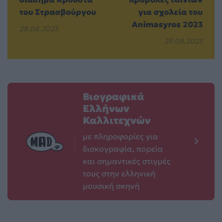
του Στρασβούργου
για σχολεία του
Animasyros 2023
28.08.2023
29.08.2023
Βιογραφικά
Ελλήνων
Καλλιτεχνών
με πληροφορίες για
δισκογραφία, πορεία
και σημαντικές στιγμές
τους στην ελληνική
μουσική σκηνή