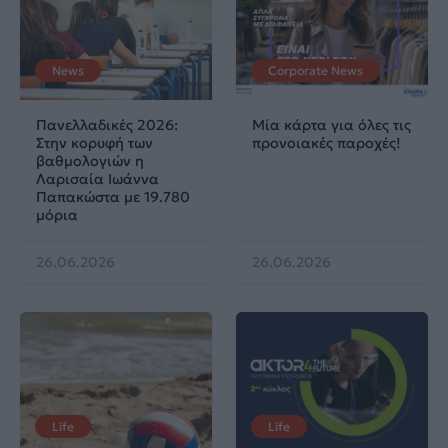
News
Corporate News
Πανελλαδικές 2026:
Μία κάρτα για όλες τις
Στην κορυφή των
προνοιακές παροχές!
βαθμολογιών η
Λαρισαία Ιωάννα
Παπακώστα με 19.780
μόρια
26.06.2026
26.06.2026
Life
Life