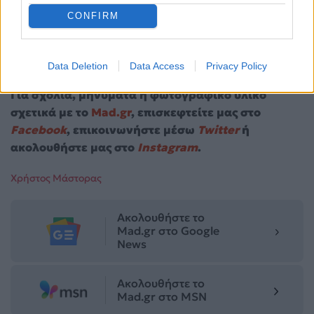
CONFIRM
Data Deletion
Data Access
Privacy Policy
Για σχόλια, μηνύματα ή φωτογραφικό υλικό
σχετικά με το
Mad.gr
, επισκεφτείτε μας στο
Facebook
, επικοινωνήστε μέσω
Twitter
ή
ακολουθήστε μας στο
Instagram
.
Χρήστος Μάστορας
Ακολουθήστε το
Mad.gr στο Google
News
Ακολουθήστε το
Mad.gr στο MSN