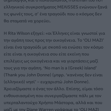
ελληνικού συγκροτήματος ΜΕΛΙSSES ενώνουν ξανά
τις φωνές τους, σ’ ένα τραγούδι που ο κόσμος δεν
θα σταματά να χορεύει.
Η Rita Wilson εξηγεί: «οι Έλληνες είναι γνωστοί για
την αγάπη τους προς την οικογένεια. Το ‘OLI MAZI’
είναι ένα τραγούδι με σκοπό να ενώσει τον κόσμο
είτε είναι η οικογένεια σου είτε εκείνη που
επιλέγεις ως οικογένεια και να γιορτάσεις μαζί
τους για την αγάπη. ‘No man is a (Greek) island’
(Thank you John Donne) (μτφρ. ‘κανένας δεν είναι
(ελληνικό) νησί’ – ευχαριστώ John Donne).
Χρειαζόμαστε ο ένας τον άλλο. Επίσης, είμαι τόσο
ενθουσιασμένη που συνεργαζόμαστε πάλι με τον
υπερταλαντούχο Χρήστο Μάστορα, αλλά και που
μαζί με την Diane Warren γράψαμε το ‘OLI MAZI