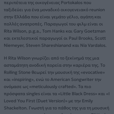
περιπέτεια της οικογένειας Portokalos που
ταξιδεύει για ένα μοναδικό οικογενειακό reunion
στην Ελλάδα που είναι γεμάτο γέλιο, αγάπη και
πολλές ανατροπές. Παραγωγοί του φιλμ είναι οι
Rita Wilson, p.g.a., Tom Hanks και Gary Goetzman
και εκτελεστικοί παραγωγοί οι Paul Brooks, Scott
Niemeyer, Steven Shareshianand και Nia Vardalos.
Η Rita Wilson γνωρίζει από το ξεκίνημά της μια
ασταμάτητη ανοδική πορεία στην καριέρα της. Το
Rolling Stone θεωρεί την μουσική της «evocative»
και «inspiring», ενώ το American Songwriter την
ονόμασε ως «meticulously crafted». Τα πιο
πρόσφατα singles είναι τα «Little Black Dress» και «I
Loved You First (Duet Version)» με την Emily
Shackelton. Γνωστή για το πάθος της για τη μουσική