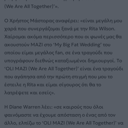
(We Are All Together)’».
Ο Χρήστος Μάστορας αναφέρει: «είναι μεγάλη μου
χαρά που συνεργάζομαι ξανά με την Rita Wilson.
Χαίρομαι ακόμα περισσότερο που οι φωνές μας θα
ακουστούν ΜΑΖΙ στο ‘My Big Fat Wedding’ του
οποίου είμαι μεγάλος fan, σε ένα τραγούδι που
υπογράφουν διεθνώς καταξιωμένοι δημιουργοί. Το
‘OLI MAZI (We Are All Together)’ είναι ένα τραγούδι
που αγάπησα από την πρώτη στιγμή που μου το
έστειλε η Rita και είμαι σίγουρος ότι θα το
λατρέψετε και εσείς».
Η Diane Warren λέει: «σε καιρούς που όλοι
φαινόμαστε να έχουμε απόσταση ο ένας από τον
άλλο, ελπίζω το ‘OLI MAZI (We Are All Together)’ να