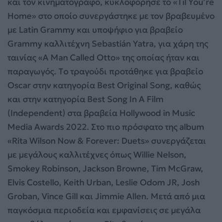
και τον κινηματογράφο, κυκλοφόρησε το «Til You’re
Home» στο οποίο συνεργάστηκε με τον βραβευμένο
με Latin Grammy και υποψήφιο για βραβείο
Grammy καλλιτέχνη Sebastián Yatra, για χάρη της
ταινίας «A Man Called Otto» της οποίας ήταν και
παραγωγός. Tο τραγούδι προτάθηκε για βραβείο
Oscar στην κατηγορία Best Original Song, καθώς
και στην κατηγορία Best Song In A Film
(Independent) στα βραβεία Hollywood in Music
Media Awards 2022. Στο πιο πρόσφατο της album
«Rita Wilson Now & Forever: Duets» συνεργάζεται
με μεγάλους καλλιτέχνες όπως Willie Nelson,
Smokey Robinson, Jackson Browne, Tim McGraw,
Elvis Costello, Keith Urban, Leslie Odom JR, Josh
Groban, Vince Gill και Jimmie Allen. Μετά από μια
παγκόσμια περιοδεία και εμφανίσεις σε μεγάλα