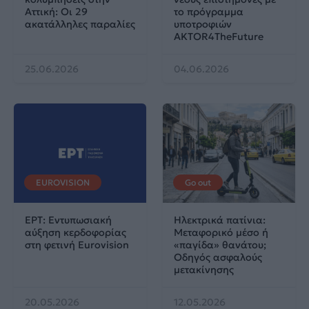
Αττική: Οι 29
το πρόγραμμα
ακατάλληλες παραλίες
υποτροφιών
AKTOR4TheFuture
25.06.2026
04.06.2026
EUROVISION
Go out
ΕΡΤ: Εντυπωσιακή
Ηλεκτρικά πατίνια:
αύξηση κερδοφορίας
Μεταφορικό μέσο ή
στη φετινή Eurovision
«παγίδα» θανάτου;
Οδηγός ασφαλούς
μετακίνησης
20.05.2026
12.05.2026