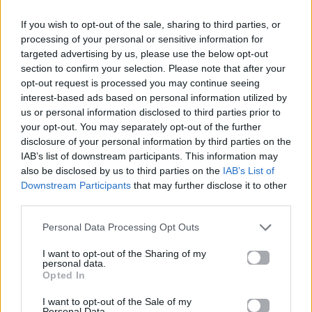
15.10.2019
If you wish to opt-out of the sale, sharing to third parties, or
processing of your personal or sensitive information for
targeted advertising by us, please use the below opt-out
section to confirm your selection. Please note that after your
opt-out request is processed you may continue seeing
Βιογραφικά
interest-based ads based on personal information utilized by
us or personal information disclosed to third parties prior to
Ελλήνων
your opt-out. You may separately opt-out of the further
Καλλιτεχνών
disclosure of your personal information by third parties on the
με πληροφορίες για
IAB’s list of downstream participants. This information may
also be disclosed by us to third parties on the
IAB’s List of
δισκογραφία, πορεία
Downstream Participants
that may further disclose it to other
και σημαντικές στιγμές
third parties.
τους στην ελληνική
μουσική σκηνή
Personal Data Processing Opt Outs
I want to opt-out of the Sharing of my
personal data.
Opted In
Δες επίσης
I want to opt-out of the Sale of my
Personal Data.