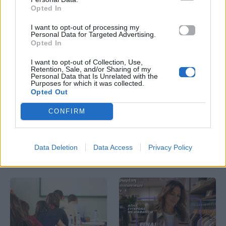
Opted In
I want to opt-out of processing my
Personal Data for Targeted Advertising.
Opted In
Life
Life
I want to opt-out of Collection, Use,
Retention, Sale, and/or Sharing of my
Personal Data that Is Unrelated with the
Καλοκαίρι στην Αττική
Το πιο επικίνδυνο
Purposes for which it was collected.
Opted Out
με επιφυλάξεις – Ποιες
«Will you marry me?»
παραλίες έχουν
που έχουμε δει ποτέ –
χαρακτηριστεί
Το ζευγάρι που
CONFIRM
ακατάλληλες
σκαρφάλωσε στο
Empire State Building
Data Deletion
Data Access
Privacy Policy
04.07.2026
02.07.2026