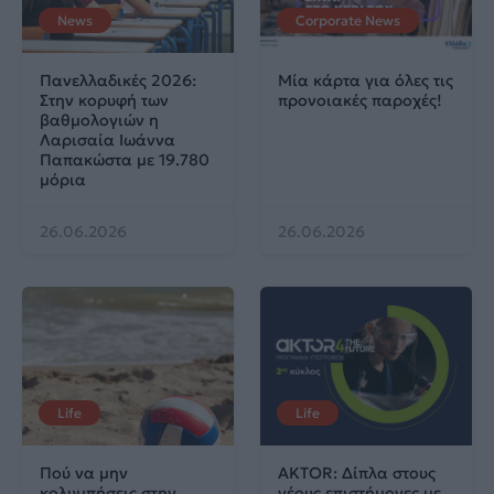
News
Corporate News
Πανελλαδικές 2026:
Μία κάρτα για όλες τις
Στην κορυφή των
προνοιακές παροχές!
βαθμολογιών η
Λαρισαία Ιωάννα
Παπακώστα με 19.780
μόρια
26.06.2026
26.06.2026
Life
Life
Πού να μην
AKTOR: Δίπλα στους
κολυμπήσεις στην
νέους επιστήμονες με