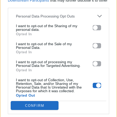
Downstream Participants
that may further disclose it to other
third parties.
Life
Life
Personal Data Processing Opt Outs
Καλοκαίρι στην Αττική
Το πιο επικίνδυνο
I want to opt-out of the Sharing of my
με επιφυλάξεις – Ποιες
«Will you marry me?»
personal data.
παραλίες έχουν
που έχουμε δει ποτέ –
Opted In
χαρακτηριστεί
Το ζευγάρι που
ακατάλληλες
σκαρφάλωσε στο
I want to opt-out of the Sale of my
Empire State Building
Personal Data.
Opted In
04.07.2026
02.07.2026
I want to opt-out of processing my
Personal Data for Targeted Advertising.
Opted In
I want to opt-out of Collection, Use,
Retention, Sale, and/or Sharing of my
Personal Data that Is Unrelated with the
Purposes for which it was collected.
Opted Out
News
Corporate News
CONFIRM
Πανελλαδικές 2026:
Μία κάρτα για όλες τις