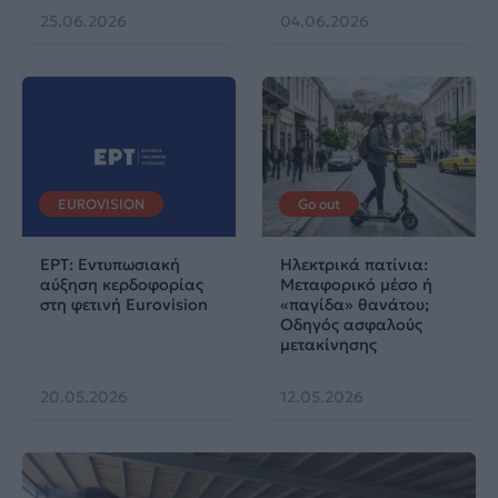
25.06.2026
04.06.2026
EUROVISION
Go out
ΕΡΤ: Εντυπωσιακή
Ηλεκτρικά πατίνια:
αύξηση κερδοφορίας
Μεταφορικό μέσο ή
στη φετινή Eurovision
«παγίδα» θανάτου;
Οδηγός ασφαλούς
μετακίνησης
20.05.2026
12.05.2026