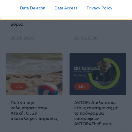
Στην κορυφή των
προνοιακές παροχές!
Data Deletion
Data Access
Privacy Policy
βαθμολογιών η
Λαρισαία Ιωάννα
Παπακώστα με 19.780
μόρια
26.06.2026
26.06.2026
Life
Life
Πού να μην
AKTOR: Δίπλα στους
κολυμπήσεις στην
νέους επιστήμονες με
Αττική: Οι 29
το πρόγραμμα
ακατάλληλες παραλίες
υποτροφιών
AKTOR4TheFuture