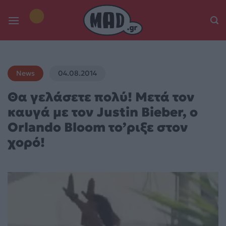
Skip
to
content
News
04.08.2014
Θα γελάσετε πολύ! Μετά τον
καυγά με τον Justin Bieber, ο
Οrlando Bloom το’ριξε στον
χορό!