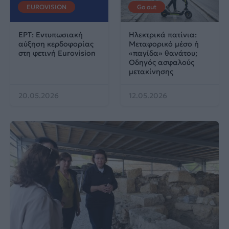
EUROVISION
Go out
ΕΡΤ: Εντυπωσιακή
Ηλεκτρικά πατίνια:
αύξηση κερδοφορίας
Μεταφορικό μέσο ή
στη φετινή Eurovision
«παγίδα» θανάτου;
Οδηγός ασφαλούς
μετακίνησης
20.05.2026
12.05.2026