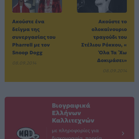
Ακούστε ένα
Ακούστε το
δείγμα της
ολοκαίνουριο
συνεργασίας του
τραγούδι του
Pharrell με τον
Στέλιου Ρόκκου, «
Snoop Dogg
Όλα Τα ΄Χω
Δοκιμάσει»
08.09.2014
08.09.2014
Βιογραφικά
Ελλήνων
Καλλιτεχνών
με πληροφορίες για
δισκογραφία, πορεία