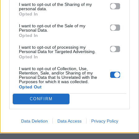
Empire State Building
I want to opt-out of the Sharing of my
personal data.
Opted In
04.07.2026
02.07.2026
I want to opt-out of the Sale of my
Personal Data.
Opted In
I want to opt-out of processing my
Personal Data for Targeted Advertising.
Opted In
News
Corporate News
I want to opt-out of Collection, Use,
Retention, Sale, and/or Sharing of my
Personal Data that Is Unrelated with the
Purposes for which it was collected.
Πανελλαδικές 2026:
Μία κάρτα για όλες τις
Opted Out
Στην κορυφή των
προνοιακές παροχές!
βαθμολογιών η
CONFIRM
Λαρισαία Ιωάννα
Παπακώστα με 19.780
μόρια
Data Deletion
Data Access
Privacy Policy
26.06.2026
26.06.2026