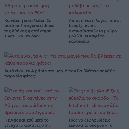
Χωνάκι ή κυπελλάκι; Σε
Αυτός είναι ο λόγος που οι
αυτά τα 5 παγωτατζίδικα
beauty lovers
της Αθήνας η απάντηση
αντικαθιστούν το μαύρο
είναι…και τα δύο!
μολύβι με καφέ το
καλοκαίρι
Αυτά είναι τα 4 prints στα μαγιό που θα βλέπεις σε κάθε
παραλία φέτος!
Πεινάς και εσύ μετά το
Πώς να ξεφλουδίζεις
ξενύχτι; 5 καντίνες στην
εύκολα το σκόρδο – Το