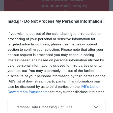
και σημαντικές στιγμές
τους στην ελληνική
μουσική σκηνή
mad.gr -
Do Not Process My Personal Information
If you wish to opt-out of the sale, sharing to third parties, or
Δες επίσης
processing of your personal or sensitive information for
targeted advertising by us, please use the below opt-out
section to confirm your selection. Please note that after your
opt-out request is processed you may continue seeing
interest-based ads based on personal information utilized by
us or personal information disclosed to third parties prior to
your opt-out. You may separately opt-out of the further
disclosure of your personal information by third parties on the
Life
Life
IAB’s list of downstream participants. This information may
also be disclosed by us to third parties on the
IAB’s List of
Καλοκαίρι στην Αττική
Το πιο επικίνδυνο
Downstream Participants
that may further disclose it to other
με επιφυλάξεις – Ποιες
«Will you marry me?»
third parties.
παραλίες έχουν
που έχουμε δει ποτέ –
χαρακτηριστεί
Το ζευγάρι που
Personal Data Processing Opt Outs
ακατάλληλες
σκαρφάλωσε στο